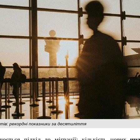
тів: рекордні показники за десятиліття
юється підхід до міграції: кількість нових
шу