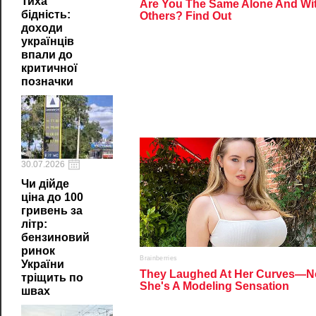
Тиха
бідність:
доходи
українців
впали до
критичної
позначки
30.07.2026
Чи дійде
ціна до 100
гривень за
літр:
бензиновий
ринок
України
тріщить по
швах