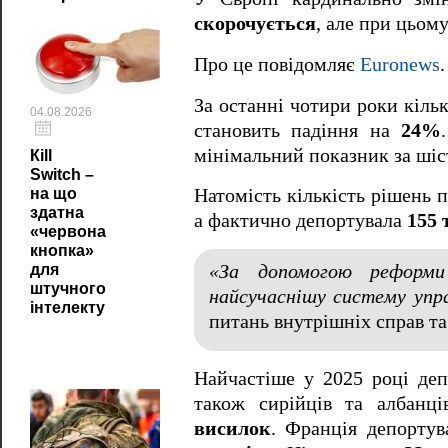
скорочується
, але при цьом
Про це повідомляє
Euronews
.
За останні чотири роки кіль
04.08.2026
становить падіння на
24%
мінімальний показник за шіст
Кill
Switch –
на що
Натомість кількість рішень 
здатна
а фактично депортувала
155 
«червона
кнопка»
«За допомогою реформи
для
штучного
найсучаснішу систему упра
інтелекту
питань внутрішніх справ та
Найчастіше у 2025 році де
також сирійців та албанц
висилок
. Франція депорту