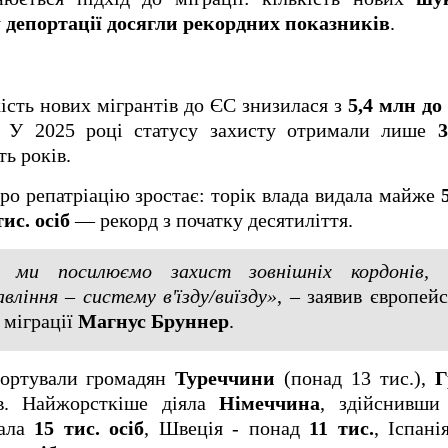
у
депортації досягли рекордних показників
.
кість нових мігрантів до ЄС знизилася з
5,4 млн до 
. У 2025 році статусу захисту отримали лише
3
ь років.
про репатріацію зростає: торік влада видала майже
тис. осіб
— рекорд з початку десятиліття.
 ми посилюємо захист зовнішніх кордонів, 
вління – систему в'їзду/виїзду»
, – заявив європей
 міграції
Магнус Бруннер
.
портували громадян
Туреччини
(понад 13 тис.),
Г
ів. Найжорсткіше діяла
Німеччина
, здійснивш
вала
15 тис. осіб
, Швеція - понад
11 тис.
, Іспан