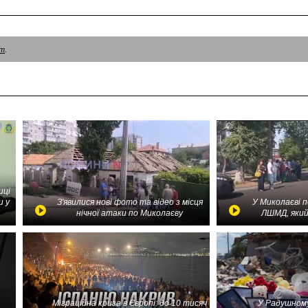
am
.
иці
и у
З'явилися нові фото та відео з місця
У Миколаєві 
нічної атаки по Миколаєву
ЛШМД, який
Міграційна криза в Європі: до 10 тисяч
У Радушному