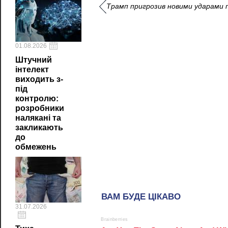
Трамп пригрозив новими ударами п
01.08.2026
Штучний
інтелект
виходить з-
під
контролю:
розробники
налякані та
закликають
до
обмежень
31.07.2026