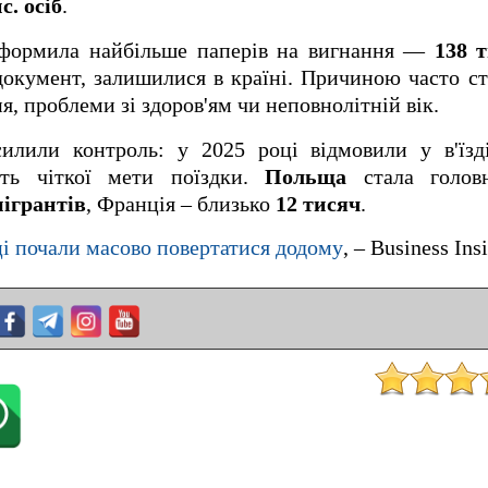
с. осіб
.
ормила найбільше паперів на вигнання —
138 т
документ, залишилися в країні. Причиною часто с
, проблеми зі здоров'ям чи неповнолітній вік.
илили контроль: у 2025 році відмовили у в'їз
сть чіткої мети поїздки.
Польща
стала голов
мігрантів
, Франція – близько
12 тисяч
.
ці почали масово повертатися додому
, – Business Ins