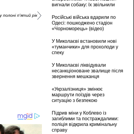
вигнали собаку: їх звільнили
 полоні п'ятий рік
Російські війська вдарили по
Одесі: пошкоджено стадіон
«Чорноморець» (відео)
У Миколаєві встановили нові
«туманчики» для прохолоди у
спеку
У Миколаєві ліквідували
несанкціоноване звалище після
звернення мешканця
«Укрзалізниця» змінює
маршрути поїздів через
ситуацію з безпекою
Підрив міни у Коблево із
загиблими та постраждалими:
поліція відкрила кримінальну
справу