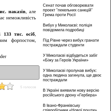
Сенат почав обговорювати
проект "пекельних санкцій"
ис. наказів
, але
Грема проти Росії
тає неможливість
Вибух у Миколаєві: поліція
повідомила подробиці
ді
133 тис. осіб
,
ним форпостом,
Під Рівне через вибух гранати
постраждали студенти
У Миколаєві відбудеться забіг
ider
«Біжу за Героїв України»
У Миколаєві пролунав вибух:
одна людина загинула, ще двоє
постраждали
5 голосов
В Україні виявили нову версію
російського дрону «Гербера»
В Івано-Франківську
співробітники «Нової пошти»