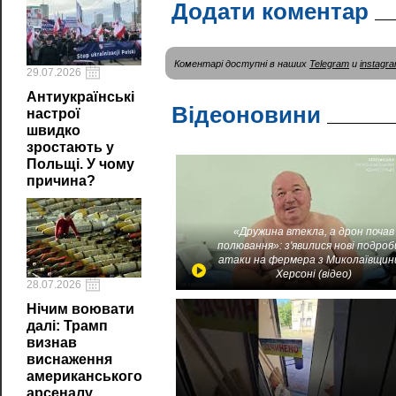
Додати коментар
Коментарі доступні в наших
Telegram
и
instagr
29.07.2026
Антиукраїнські
Відеоновини
настрої
швидко
зростають у
Польщі. У чому
причина?
«Дружина втекла, а дрон почав
полювання»: з'явилися нові подроб
атаки на фермера з Миколаївщин
Херсоні (відео)
28.07.2026
Нічим воювати
далі: Трамп
визнав
виснаження
американського
арсеналу