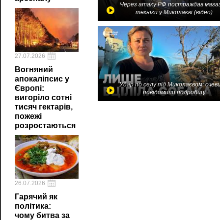
Через атаку РФ постраждав мага
техніки у Миколаєві (відео)
27.07.2026
Вогняний
апокаліпсис у
Удар по селу під Миколаєвом: очев
Європі:
повідомили подробиці
вигоріло сотні
тисяч гектарів,
пожежі
розростаються
26.07.2026
Гарячий як
політика:
чому битва за