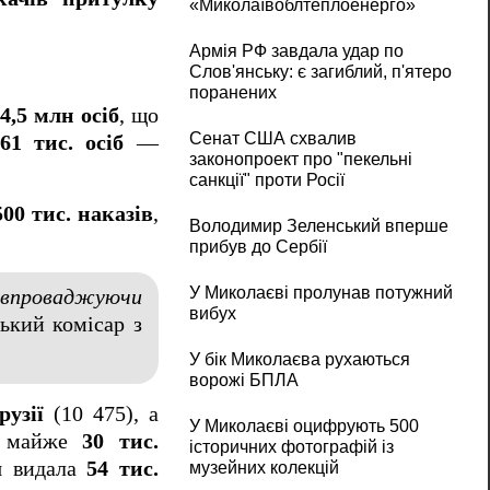
«Миколаївоблтеплоенерго»
Армія РФ завдала удар по
Слов'янську: є загиблий, п'ятеро
поранених
4,5 млн осіб
, що
Сенат США схвалив
61 тис. осіб
—
законопроект про "пекельні
санкції" проти Росії
500 тис. наказів
,
Володимир Зеленський вперше
прибув до Сербії
У Миколаєві пролунав потужний
впроваджуючи
вибух
ський комісар з
У бік Миколаєва рухаються
ворожі БПЛА
рузії
(10 475), а
У Миколаєві оцифрують 500
и майже
30 тис.
історичних фотографій із
ія видала
54 тис.
музейних колекцій