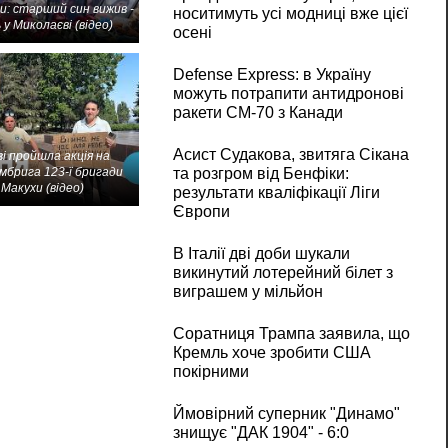
и: старший син вижив -
носитимуть усі модниці вже цієї
 у Миколаєві (відео)
осені
Defense Express: в Україну
можуть потрапити антидронові
ракети CM-70 з Канади
Асист Судакова, звитяга Сікана
і пройшла акція на
мбрига 123-ї бригади
та розгром від Бенфіки:
Макухи (відео)
результати кваліфікації Ліги
Європи
В Італії дві доби шукали
викинутий лотерейний білет з
виграшем у мільйон
Соратниця Трампа заявила, що
Кремль хоче зробити США
покірними
Ймовірний суперник "Динамо"
знищує "ДАК 1904" - 6:0