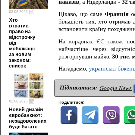
наказів
, а Нідерланди -
32 ти
03.08.2026
Цікаво, що саме
Франція
оф
Хто
більшість тих, хто отримав 
втратив
встановити країну походження
право на
відстрочку
На кордонах ЄС також пос
від
найчастіше через відсутні
мобілізації
за новим
розгорнувши майже
30 тис. 
законом:
список
Нагадаємо,
українські біжен
Підписатися:
Google News
02.08.2026
Поділитися:
Новий дизайн
євробанкнот:
незадоволених
буде багато