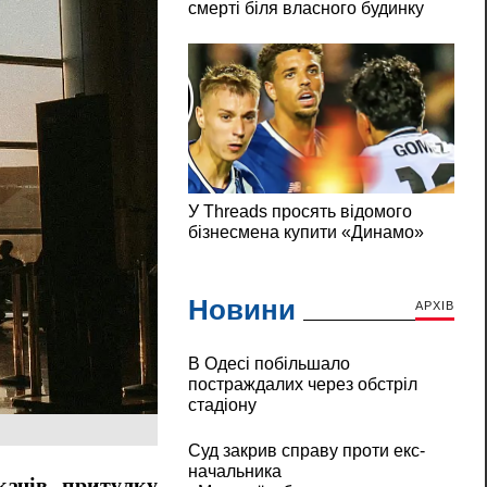
Новини
АРХІВ
В Одесі побільшало
постраждалих через обстріл
стадіону
Суд закрив справу проти екс-
начальника
качів притулку