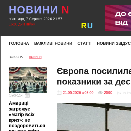
НОВИНИ
N
п'ятниця, 7 Серпня 2026 21:57
R
U
1626 днів війни
ГОЛОВНА
ВАЖЛИВІ НОВИНИ
СТАТТІ
НОВИНИ ЗВІДУС
ГОЛОВНА
НОВИНИ
Європа посилила
показники за дес
21.05.2026 в 08:00
2590
Ірина Іг
Сьогодні
Америці
загрожує
«матір всіх
криз»: не
поздоровиться