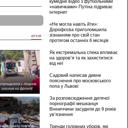
кумедне відео з футбольними
«навичками» Путіна підриває
інтернет
«Не могла навіть йти»:
Дорофєєва приголомшила
зізнанням про свій стан
АРХІВ
протягом останніх 6 місяців
Як екстремальна спека впливає
на здоров’я та як захиститися
від неї
Садовий написав дивне
пояснення про московського
попрощалися з лікарем
попа у Львові
 загинув на фронті
За розповсюдження дитячої
порнографії мешканця
Вінниччини засудили до 9 років
ув’язнення
 вшанували пам'ять
Тренди головних уборів, які