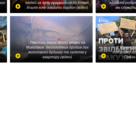
зин
людей за добу прорвалися до Іспанії,
загиблої родин
Італія хоче закрити кордон (відео)
він служить
З'явились перші фото атаки на
Миколаєві: безпілотник пробив дах
У Миколаєв
идці
житлового будинку та залетів у
підтримку ко
квартиру (відео)
Олега 