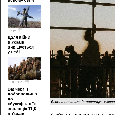
всьому світу
Вчора
Доля війни
в Україні
вирішується
у небі
05.08.2026
Від черг із
добровольців
до
Європа посилила депортацію мігран
«бусифікації»:
еволюція ТЦК
в Україні
У Європі кардинально змін