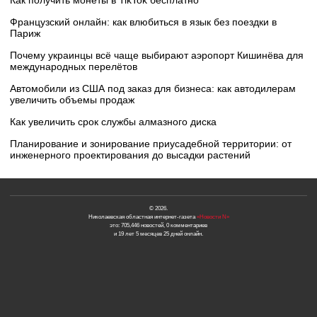
Французский онлайн: как влюбиться в язык без поездки в
Париж
Почему украинцы всё чаще выбирают аэропорт Кишинёва для
международных перелётов
Автомобили из США под заказ для бизнеса: как автодилерам
увеличить объемы продаж
Как увеличить срок службы алмазного диска
Планирование и зонирование приусадебной территории: от
инженерного проектирования до высадки растений
© 2026.
Николаевская областная интернет-газета
«Новости N»
это: 705,446 новостей, 0 комментариев
и 19 лет 5 месяцев 25 дней онлайн.