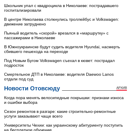
Школьник упал с квадроцикла в Николаеве: пострадавшего
госпитализировали
В центре Николаева столкнулись троллейбус и Volkswagen:
движение затруднено
Пьяный водитель «скорой» врезался в «маршрутку» с
пассажирами в Николаеве
В Южноукраинске будут судить водителя Hyundai, насмерть
сбившего пешехода на переходе
Под Новым Бугом Volkswagen съехал в кювет: пострадал
подросток
Смертельное ДТП в Николаеве: водителя Daewoo Lanos
отдали под суд
Новости Отовсюду
АРХИВ
Когда пора менять велосипедные покрышки: признаки износа
и ошибки выбора
Сезон ремонтов в разгаре: какие строительно-ремонтные
услуги заказывают чаще всего
Университеты Чехии: как украинскому абитуриенту поступить
на бесплатное обучение