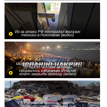
Из-за атаки РФ пострадал магазин
техники в Николаеве (видео)
Миграционный кризис в Европе: до
10 тысяч человек за сутки
прорвались в Испанию, Италия
хочет закрыть границу (видео)
В Радушном почтили память
погибшей семьи: старший сын