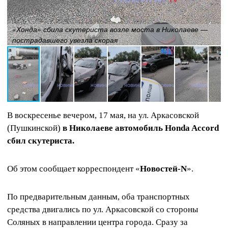
«Хонда» сбила скутериста возле моста в Николаеве —
пострадавшего увезла скорая
В воскресенье вечером, 17 мая, на ул. Аркасовской
(Пушкинской)
в Николаеве автомобиль Honda Accord
сбил скутериста.
Об этом сообщает корреспондент «
Новостей-N
».
По предварительным данным, оба транспортных
средства двигались по ул. Аркасовской со стороны
Соляных в направлении центра города. Сразу за