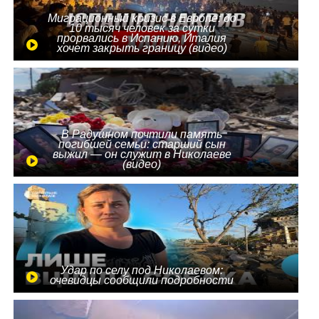
Миграционный кризис в Европе: до
10 тысяч человек за сутки
прорвались в Испанию, Италия
хочет закрыть границу (видео)
В Радушном почтили память
погибшей семьи: старший сын
выжил — он служит в Николаеве
(видео)
Удар по селу под Николаевом:
очевидцы сообщили подробности