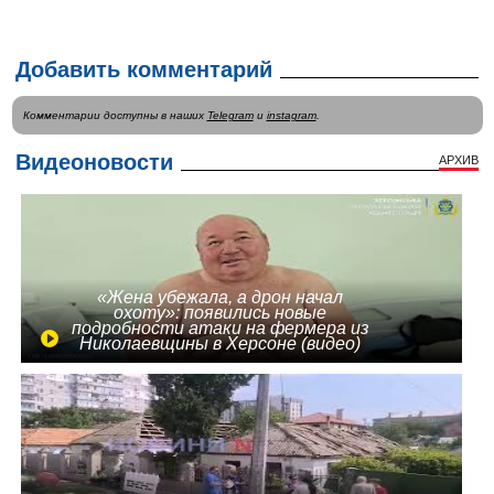
Добавить комментарий
Комментарии доступны в наших
Telegram
и
instagram
.
Видеоновости
АРХИВ
«Жена убежала, а дрон начал
охоту»: появились новые
подробности атаки на фермера из
Николаевщины в Херсоне (видео)