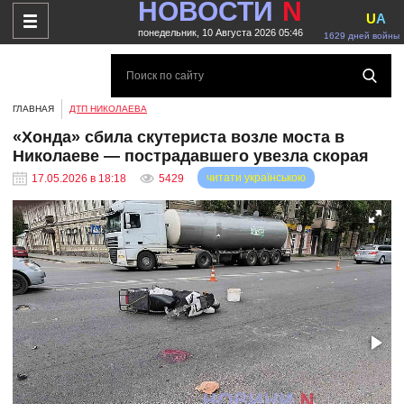
НОВОСТИ
N
U
A
понедельник, 10 Августа 2026 05:46
1629 дней войны
ГЛАВНАЯ
ДТП НИКОЛАЕВА
«Хонда» сбила скутериста возле моста в
Николаеве — пострадавшего увезла скорая
читати українською
17.05.2026 в 18:18
5429