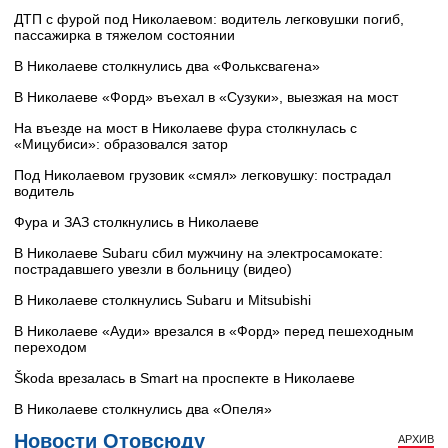
ДТП с фурой под Николаевом: водитель легковушки погиб,
пассажирка в тяжелом состоянии
В Николаеве столкнулись два «Фольксвагена»
В Николаеве «Форд» въехал в «Сузуки», выезжая на мост
На въезде на мост в Николаеве фура столкнулась с
«Мицубиси»: образовался затор
Под Николаевом грузовик «смял» легковушку: пострадал
водитель
Фура и ЗАЗ столкнулись в Николаеве
В Николаеве Subaru сбил мужчину на электросамокате:
пострадавшего увезли в больницу (видео)
В Николаеве столкнулись Subaru и Mitsubishi
В Николаеве «Ауди» врезался в «Форд» перед пешеходным
переходом
Škoda врезалась в Smart на проспекте в Николаеве
В Николаеве столкнулись два «Опеля»
Новости Отовсюду
АРХИВ