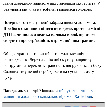
лівим дзеркалом заднього виду зачепила скутериста. У
результаті він упав на асфальт і вдарився головою.
Потерпілого з місця події забрала швидка допомога.
Про його стан поки нічого не відомо, проте на місці
ДТП залишилася велика калюжа крові, що може
свідчити про серйозність отриманої ним травми.
Обидва транспортні засоби отримали механічні
пошкодження. Через аварію дві смуги у напрямку
центру міста перекриті. Транспорт, що рухається з боку
Соляних, змушений переїжджати на сусідню смугу
руху.
Нагадаємо, у центрі Миколаєва
обшукали авто — у
машині знаходився скандально відомий Казіміров
.