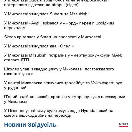
У Миколаєві Subaru збив чоловіка на електросамокаті:
потерпілого відвезли до лікарні (відео)
У Миколаєві зіткнулися Subaru та Mitsubishi
У Миколаєві «Ауді» врізався у «Форд» перед пішохідним
переходом
Škoda врізалася у Smart на проспекті у Миколаєві
У Миколаєві зіткнулися два «Опелі»
У Миколаєві Mitsubishi потрапив у «мертву зону» фури MAN:
сталася ДТП
Школяр упав із квадроциклу у Миколаєві: постраждалого
госпіталізували
У центрі Миколаєва зіткнулися тролейбус та Volkswagen: рух
утруднений
П'яний водій «швидкої» врізався у «маршрутку» з пасажирами
у Миколаєві
У Південноукраїнську судитимуть водія Hyundai, який на
смерть пішохода збив на переході
Новини Звідусіль
АРХІВ