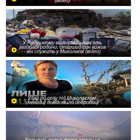
(відео)
У Радушному вшанували пам'ять
загиблої родини: старший син вижив
- він служить у Миколаєві (відео)
Удар по селу під Миколаєвом:
очевидці повідомили подробиці