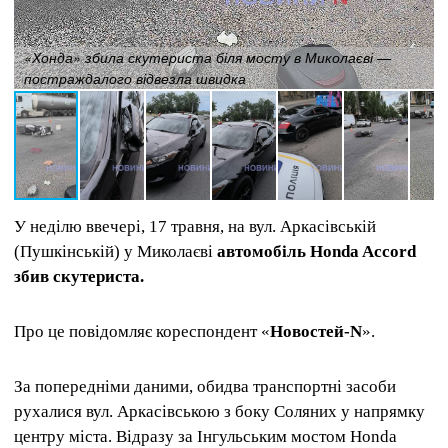
«Хонда» збила скутериста біля мосту в Миколаєві —
постраждалого відвезла швидка
У неділю ввечері, 17 травня, на вул. Аркасівській
(Пушкінській) у Миколаєві
автомобіль Honda Accord
збив скутериста.
Про це повідомляє кореспондент «
Новостей-N
».
За попередніми даними, обидва транспортні засоби
рухалися вул. Аркасівською з боку Соляних у напрямку
центру міста. Відразу за Інгульським мостом Honda