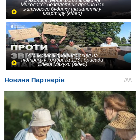
З'явились перші фото атаки на
Миколаєві: безпілотник пробив дах
житлового будинку та залетів у
квартиру (відео)
У Миколаєві пройшла акція на
підтримку комбрига 123-ї бригади
Олега Макухи (відео)