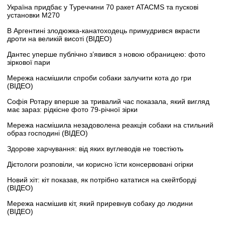
Україна придбає у Туреччини 70 ракет ATACMS та пускові
установки M270
В Аргентині злодюжка-канатоходець примудрився вкрасти
дроти на великій висоті (ВІДЕО)
Дантес уперше публічно з’явився з новою обраницею: фото
зіркової пари
Мережа насмішили спроби собаки залучити кота до гри
(ВІДЕО)
Софія Ротару вперше за тривалий час показала, який вигляд
має зараз: рідкісне фото 79-річної зірки
Мережа насмішила незадоволена реакція собаки на стильний
образ господині (ВІДЕО)
Здорове харчування: від яких вуглеводів не товстіють
Дієтологи розповіли, чи корисно їсти консервовані огірки
Новий хіт: кіт показав, як потрібно кататися на скейтборді
(ВІДЕО)
Мережа насмішив кіт, який приревнув собаку до людини
(ВІДЕО)