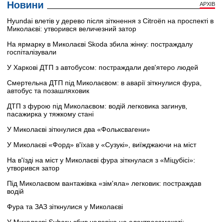
Новини
АРХІВ
Hyundai влетів у дерево після зіткнення з Citroën на проспекті в
Миколаєві: утворився величезний затор
На ярмарку в Миколаєві Skoda збила жінку: постраждалу
госпіталізували
У Харкові ДТП з автобусом: постраждали дев'ятеро людей
Смертельна ДТП під Миколаєвом: в аварії зіткнулися фура,
автобус та позашляховик
ДТП з фурою під Миколаєвом: водій легковика загинув,
пасажирка у тяжкому стані
У Миколаєві зіткнулися два «Фольксвагени»
У Миколаєві «Форд» в'їхав у «Сузукі», виїжджаючи на міст
На в'їзді на міст у Миколаєві фура зіткнулася з «Міцубісі»:
утворився затор
Під Миколаєвом вантажівка «зім'яла» легковик: постраждав
водій
Фура та ЗАЗ зіткнулися у Миколаєві