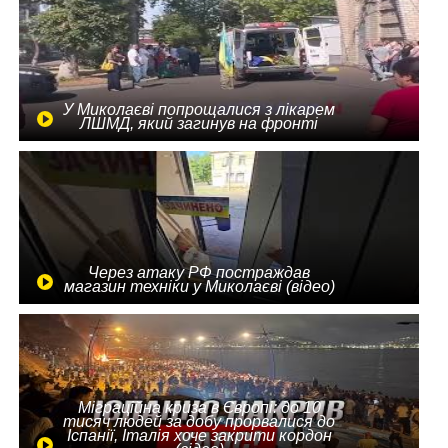
У Миколаєві попрощалися з лікарем
ЛШМД, який загинув на фронті
Через атаку РФ постраждав
магазин техніки у Миколаєві (відео)
Міграційна криза в Європі: до 10
тисяч людей за добу прорвалися до
Іспанії, Італія хоче закрити кордон