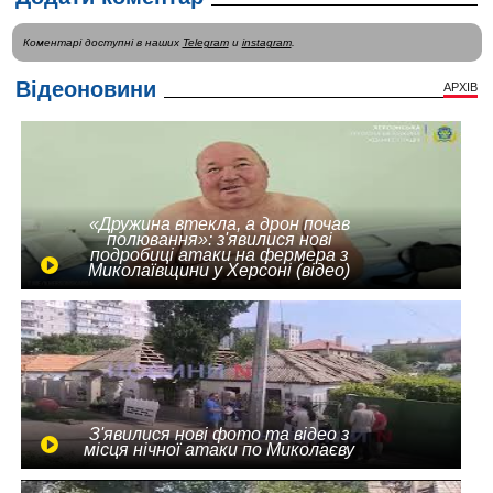
Коментарі доступні в наших
Telegram
и
instagram
.
Відеоновини
АРХІВ
«Дружина втекла, а дрон почав
полювання»: з'явилися нові
подробиці атаки на фермера з
Миколаївщини у Херсоні (відео)
З'явилися нові фото та відео з
місця нічної атаки по Миколаєву