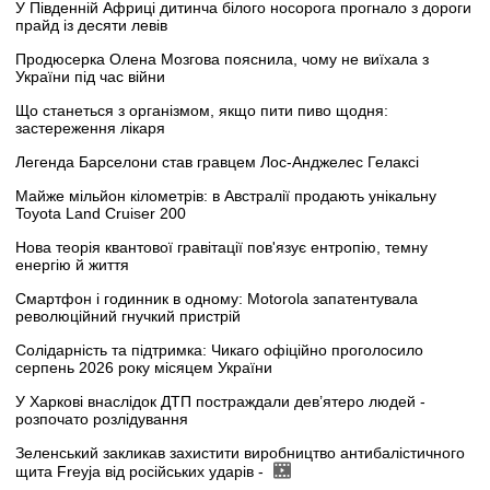
У Південній Африці дитинча білого носорога прогнало з дороги
прайд із десяти левів
Продюсерка Олена Мозгова пояснила, чому не виїхала з
України під час війни
Що станеться з організмом, якщо пити пиво щодня:
застереження лікаря
Легенда Барселони став гравцем Лос-Анджелес Гелаксі
Майже мільйон кілометрів: в Австралії продають унікальну
Toyota Land Cruiser 200
Нова теорія квантової гравітації пов'язує ентропію, темну
енергію й життя
Смартфон і годинник в одному: Motorola запатентувала
революційний гнучкий пристрій
Солідарність та підтримка: Чикаго офіційно проголосило
серпень 2026 року місяцем України
У Харкові внаслідок ДТП постраждали дев’ятеро людей -
розпочато розлідування
Зеленський закликав захистити виробництво антибалістичного
щита Freyja від російських ударів -