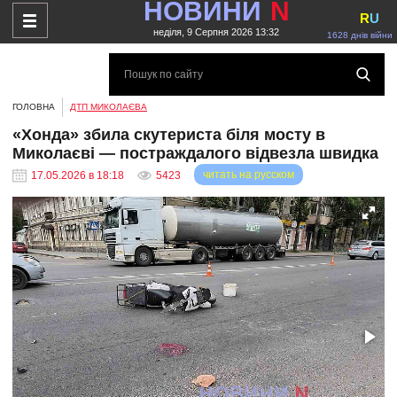
НОВИНИ
N
R
U
неділя, 9 Серпня 2026 13:32
1628 днів війни
ГОЛОВНА
ДТП МИКОЛАЄВА
«Хонда» збила скутериста біля мосту в
Миколаєві — постраждалого відвезла швидка
читать на русском
17.05.2026 в 18:18
5423