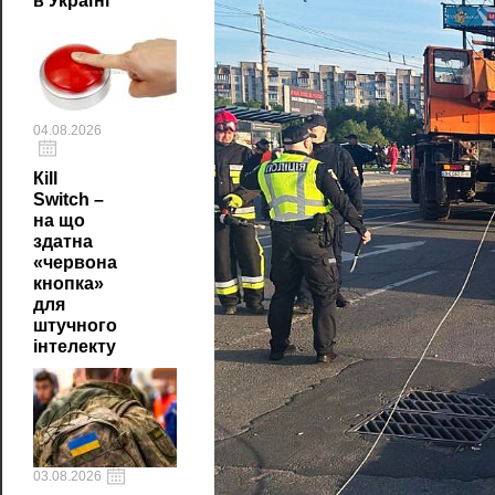
в Україні
04.08.2026
Кill
Switch –
на що
здатна
«червона
кнопка»
для
штучного
інтелекту
03.08.2026