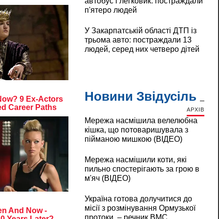
автобус і легковик: постраждали
п'ятеро людей
У Закарпатській області ДТП із
трьома авто: постраждали 13
людей, серед них четверо дітей
Новини Звідусіль
АРХІВ
Мережа насмішила велелюбна
кішка, що потоваришувала з
пійманою мишкою (ВІДЕО)
Мережа насмішили коти, які
пильно спостерігають за грою в
м'яч (ВІДЕО)
Україна готова долучитися до
місії з розмінування Ормузької
протоки, – речник ВМС