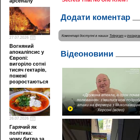
арсеналу
Додати коментар
Коментарі доступні в наших
Telegram
и
instagr
27.07.2026
Вогняний
Відеоновини
апокаліпсис у
Європі:
вигоріло сотні
тисяч гектарів,
пожежі
розростаються
«Дружина втекла, а дрон почав
полювання»: з'явилися нові подроб
атаки на фермера з Миколаївщин
Херсоні (відео)
26.07.2026
Гарячий як
політика:
чому битва за