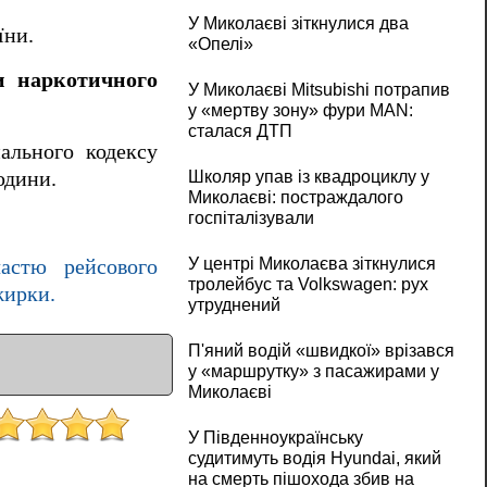
У Миколаєві зіткнулися два
їни.
«Опелі»
и наркотичного
У Миколаєві Mitsubishi потрапив
у «мертву зону» фури MAN:
сталася ДТП
ального кодексу
юдини.
Школяр упав із квадроциклу у
Миколаєві: постраждалого
госпіталізували
У центрі Миколаєва зіткнулися
частю рейсового
тролейбус та Volkswagen: рух
жирки.
утруднений
П'яний водій «швидкої» врізався
у «маршрутку» з пасажирами у
Миколаєві
У Південноукраїнську
судитимуть водія Hyundai, який
на смерть пішохода збив на