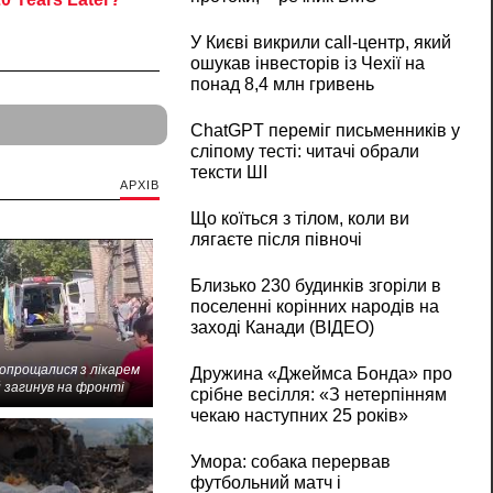
У Києві викрили call-центр, який
ошукав інвесторів із Чехії на
понад 8,4 млн гривень
ChatGPT переміг письменників у
сліпому тесті: читачі обрали
тексти ШІ
АРХІВ
Що коїться з тілом, коли ви
лягаєте після півночі
Близько 230 будинків згоріли в
поселенні корінних народів на
заході Канади (ВІДЕО)
попрощалися з лікарем
Дружина «Джеймса Бонда» про
 загинув на фронті
срібне весілля: «З нетерпінням
чекаю наступних 25 років»
Умора: собака перервав
футбольний матч і