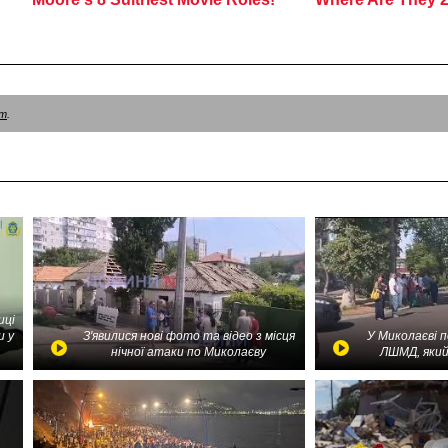
am
.
иці
и у
З'явилися нові фото та відео з місця
У Миколаєві 
нічної атаки по Миколаєву
ЛШМД, який