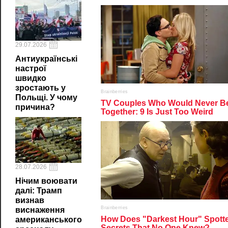
29.07.2026
Антиукраїнські
настрої
швидко
зростають у
Польщі. У чому
причина?
28.07.2026
Нічим воювати
далі: Трамп
визнав
виснаження
американського