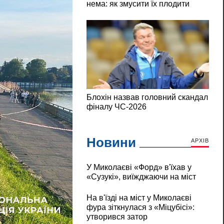
Новини
АРХІВ
У Миколаєві «Форд» в'їхав у
«Сузукі», виїжджаючи на міст
На в'їзді на міст у Миколаєві
фура зіткнулася з «Міцубісі»:
утворився затор