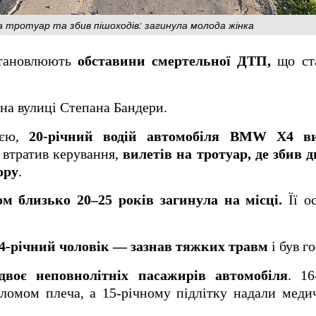
 тротуар та збив пішоходів: загинула молода жінка
становлюють
обставини смертельної ДТП,
що ста
 на вулиці Степана Бандери.
ією,
20-річний водій автомобіля BMW X4 ви
о втратив керування,
вилетів на тротуар, де збив д
ору
.
ом близько 20–25 років загинула на місці.
Її о
4-річний чоловік — зазнав тяжких травм
і був г
воє неповнолітніх пасажирів автомобіля
. 16
еломом плеча, а 15-річному підлітку надали мед