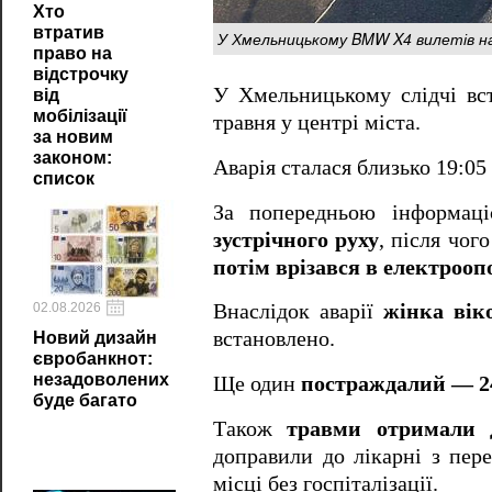
Хто
втратив
У Хмельницькому BMW X4 вилетів на
право на
відстрочку
У Хмельницькому слідчі в
від
мобілізації
травня у центрі міста.
за новим
законом:
Аварія сталася близько 19:05
список
За попередньою інформац
зустрічного руху
, після чог
потім врізався в електрооп
02.08.2026
Внаслідок аварії
жінка вік
встановлено.
Новий дизайн
євробанкнот:
незадоволених
Ще один
постраждалий — 2
буде багато
Також
травми отримали д
доправили до лікарні з пер
місці без госпіталізації.