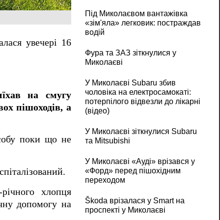
Під Миколаєвом вантажівка
«зім'яла» легковик: постраждав
водій
лася увечері 16
Фура та ЗАЗ зіткнулися у
Миколаєві
У Миколаєві Subaru збив
чоловіка на електросамокаті:
їхав на смугу
потерпілого відвезли до лікарні
вох пішоходів, а
(відео)
У Миколаєві зіткнулися Subaru
собу поки що не
та Mitsubishi
У Миколаєві «Ауді» врізався у
оспіталізований.
«Форд» перед пішохідним
переходом
-річного хлопця
Škoda врізалася у Smart на
ичну допомогу на
проспекті у Миколаєві