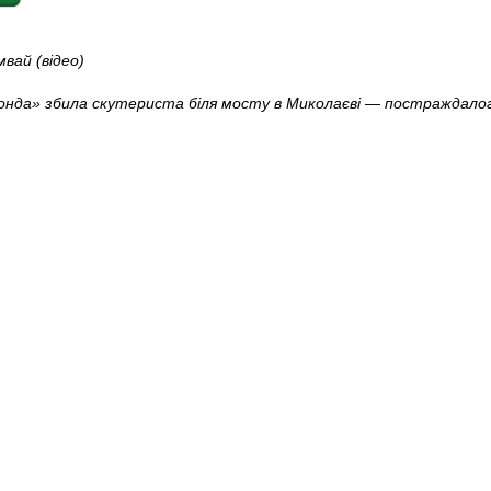
мвай (відео)
онда» збила скутериста біля мосту в Миколаєві — постраждалог