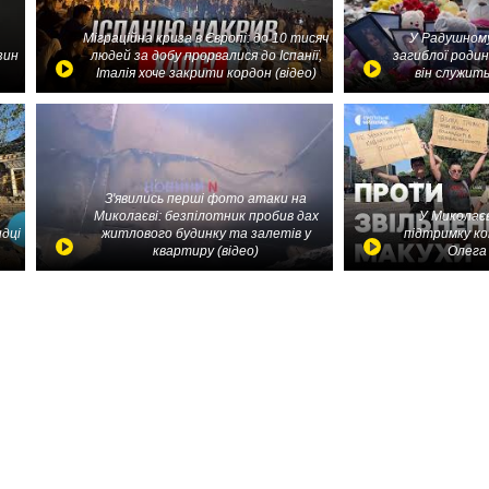
Міграційна криза в Європі: до 10 тисяч
У Радушному
зин
людей за добу прорвалися до Іспанії,
загиблої родин
Італія хоче закрити кордон (відео)
він служить
З'явились перші фото атаки на
Миколаєві: безпілотник пробив дах
У Миколаєв
идці
житлового будинку та залетів у
підтримку ко
квартиру (відео)
Олега 