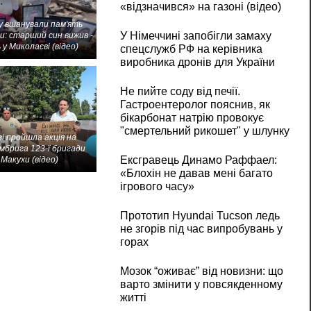
«відзначився» на газоні (відео)
 вшанували пам'ять
У Німеччині запобігли замаху
и: старший син вижив -
 у Миколаєві (відео)
спецслужб РФ на керівника
виробника дронів для України
Не пийте соду від печії.
Гастроентеролог пояснив, як
бікарбонат натрію провокує
"смертельний рикошет" у шлунку
і пройшла акція на
мбрига 123-ї бригади
Ексгравець Динамо Раффаел:
Макухи (відео)
«Блохін не давав мені багато
ігрового часу»
Прототип Hyundai Tucson ледь
не згорів під час випробувань у
горах
Мозок “оживає” від новизни: що
варто змінити у повсякденному
житті