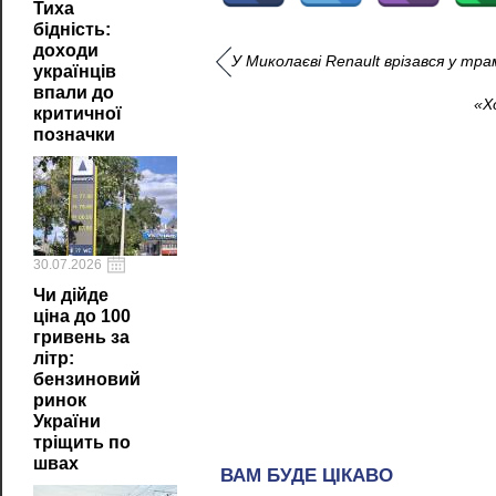
Тиха
бідність:
доходи
У Миколаєві Renault врізався у тра
українців
впали до
«Х
критичної
позначки
30.07.2026
Чи дійде
ціна до 100
гривень за
літр:
бензиновий
ринок
України
тріщить по
швах