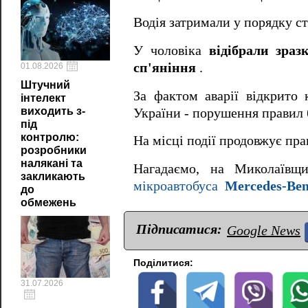
Водія затримали у порядку с
У чоловіка
відібрали зра
сп'яніння
.
01.08.2026
Штучний
За фактом аварії відкрито 
інтелект
виходить з-
України - порушення правил
під
контролю:
На місці події продовжує пр
розробники
налякані та
Нагадаємо, на Миколаївщ
закликають
мікроавтобуса
Mercedes-Ben
до
обмежень
Підписатися:
Google News
Поділитися:
31.07.2026