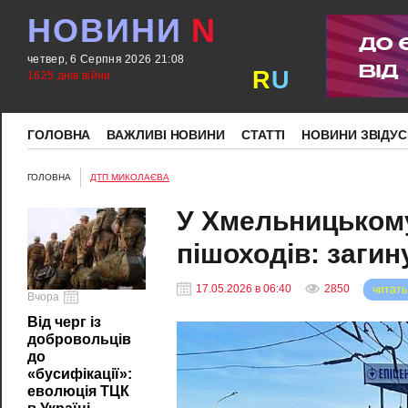
НОВИНИ
N
четвер, 6 Серпня 2026 21:08
R
U
1625 днів війни
ГОЛОВНА
ВАЖЛИВІ НОВИНИ
СТАТТІ
НОВИНИ ЗВІДУС
ГОЛОВНА
ДТП МИКОЛАЄВА
У Хмельницькому
пішоходів: загин
17.05.2026 в 06:40
2850
читать
Вчора
Від черг із
добровольців
до
«бусифікації»:
еволюція ТЦК