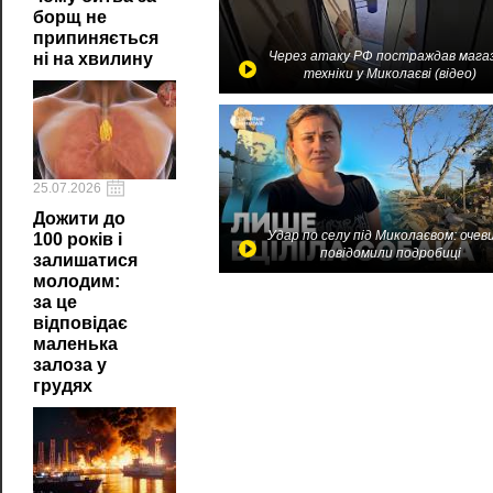
борщ не
припиняється
Через атаку РФ постраждав мага
ні на хвилину
техніки у Миколаєві (відео)
25.07.2026
Дожити до
Удар по селу під Миколаєвом: очев
100 років і
повідомили подробиці
залишатися
молодим:
за це
відповідає
маленька
залоза у
грудях