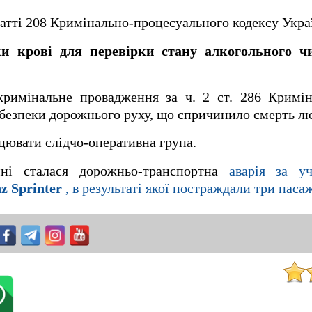
татті 208 Кримінально-процесуального кодексу Укра
зки крові для перевірки стану алкогольного ч
кримінальне провадження за ч. 2 ст. 286 Кримін
 безпеки дорожнього руху, що спричинило смерть л
ацювати слідчо-оперативна група.
ині сталася дорожньо-транспортна
аварія за у
z Sprinter
, в результаті якої постраждали три паса