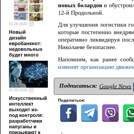
новых болардов
и обустроил
12-й Продольной.
Для улучшения логистики го
02.08.2026
которые постепенно внедряю
Новый
дизайн
оперативно ликвидируя посл
евробанкнот:
Николаеве безопаснее.
недовольных
будет много
Напомним, как ранее сооб
изменят организацию движен
Подписаться:
Google News
01.08.2026
Искусственный
Поделиться:
интеллект
выходит из-
под контроля:
разработчики
напуганы и
призывают к