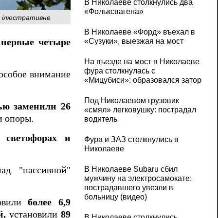
В Николаеве столкнулись два
«Фольксвагена»
то ілюстративне
В Николаеве «Форд» въехал в
«Сузуки», выезжая на мост
 первые четыре
На въезде на мост в Николаеве
фура столкнулась с
 особое внимание
«Мицубиси»: образовался затор
Под Николаевом грузовик
ью заменили 26
«смял» легковушку: пострадал
и опоры.
водитель
 светофорах и
Фура и ЗАЗ столкнулись в
Николаеве
ад "пассивной"
В Николаеве Subaru сбил
мужчину на электросамокате:
пострадавшего увезли в
больницу (видео)
овили
более 6,9
й,
установили
89
В Николаеве столкнулись