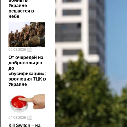
войны в
Украине
решается в
небе
05.08.2026
От очередей из
добровольцев
до
«бусификации»:
эволюция ТЦК в
Украине
04.08.2026
Кill Switch – на