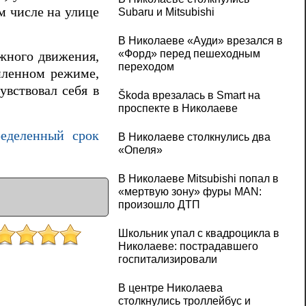
м числе на улице
Subaru и Mitsubishi
В Николаеве «Ауди» врезался в
«Форд» перед пешеходным
ожного движения,
переходом
силенном режиме,
вствовал себя в
Škoda врезалась в Smart на
проспекте в Николаеве
ределенный срок
В Николаеве столкнулись два
«Опеля»
В Николаеве Mitsubishi попал в
«мертвую зону» фуры MAN:
произошло ДТП
Школьник упал с квадроцикла в
Николаеве: пострадавшего
госпитализировали
В центре Николаева
столкнулись троллейбус и