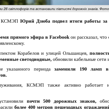
или 26 світлофорів та встановили півтисячі дорожніх знаків. Фо
ра КСМЭП
Юрий Дзюба подвел итоги работы за
ремя прямого эфира в Facebook
он рассказал, что
явленскому.
оспектом Корабелов и улицей Ольшанцев,
полност
ременные светодиодные,
обновили кабельные сети 
е указанного периода
заменили 190 ламп в
ов.
луживания, КСМЭП также активно работает н
 установили
почти 500 дорожных знаков,
обн
расили
более 400 метров пешеходных ограждени