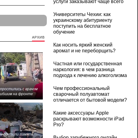
услуги заказывают чаще всего
Университеты Чехии: как
украинскому абитуриенту
поступить на бесплатное
обучение
АРХИВ
Как носить яркий женский
аромат и не переборщить?
Частная или государственная
наркология: в чем разница
подхода к лечению алкоголизма
Чем профессиональный
 простились с врачом
сварочный полуавтомат
гибшим на фронте
отличается от бытовой модели?
Какие аксессуары Apple
раскрывают возможности iPad
Pro?
м почтили память
Выбор зарубежного онлайн