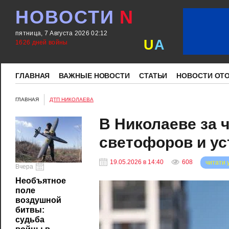
НОВОСТИ
N
пятница, 7 Августа 2026 02:12
U
A
1626 дней войны
ГЛАВНАЯ
ВАЖНЫЕ НОВОСТИ
СТАТЬИ
НОВОСТИ ОТ
ГЛАВНАЯ
ДТП НИКОЛАЕВА
В Николаеве за 
светофоров и у
19.05.2026 в 14:40
608
читати 
Вчера
Необъятное
поле
воздушной
битвы:
судьба