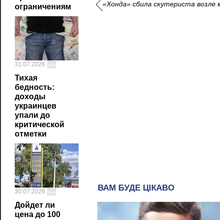
«Хонда» сбила скутериста возле 
ограничениям
31.07.2026
Тихая
бедность:
доходы
украинцев
упали до
критической
отметки
30.07.2026
Дойдет ли
цена до 100