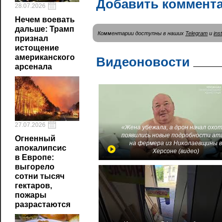
Добавить коммент
28.07.2026
Нечем воевать
дальше: Трамп
Комментарии доступны в наших
Telegram
и
ins
признал
истощение
американского
Видеоновости
арсенала
27.07.2026
«Жена убежала, а дрон начал охот
появились новые подробности ат
Огненный
на фермера из Николаевщины 
апокалипсис
Херсоне (видео)
в Европе:
выгорело
сотни тысяч
гектаров,
пожары
разрастаются