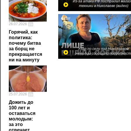
Из-за атаки РФ пострадал магаз
техники в Николаеве (видео)
26.07.2026
Горячий, как
политика:
почему битва
за борщ не
Удар по селу под Николаевом:
очевидцы сообщили подробност
прекращается
ни на минуту
25.07.2026
Дожить до
100 лет и
оставаться
молодым:
за это
отвечает