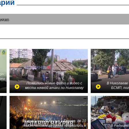
арий
tagram
.
у»:
аки
в
Появились новые фото и видео с
В Николаеве
места ночной атаки по Николаеву
БСМП, по
Миграционный кризис в Европе: до 10
тысяч человек за сутки прорвались в
В Радушно