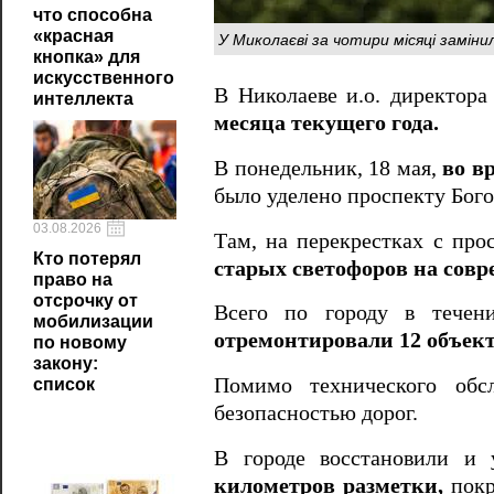
что способна
«красная
У Миколаєві за чотири місяці замін
кнопка» для
искусственного
В Николаеве и.о. директо
интеллекта
месяца текущего года.
В понедельник, 18 мая,
во в
было уделено проспекту Бого
03.08.2026
Там, на перекрестках с пр
Кто потерял
старых светофоров на сов
право на
отсрочку от
Всего по городу в течени
мобилизации
отремонтировали 12 объект
по новому
закону:
Помимо технического обс
список
безопасностью дорог.
В городе восстановили и
километров разметки,
пок