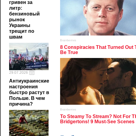
гривен за
литр:
бензиновый
рынок
Украины
трещит по
швам
29.07.2026
Антиукраинские
настроения
быстро растут в
Польше. В чем
причина?