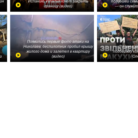
ин
Испанию, Италия хочет закрыть
погибшей семь
границу (видео)
— он служит
Появились первые фото атаки на
Николаев: беспилотник пробил крышу
В Николае
жилого дома и залетел в квартиру
поддержку ко
и
(видео)
Ол