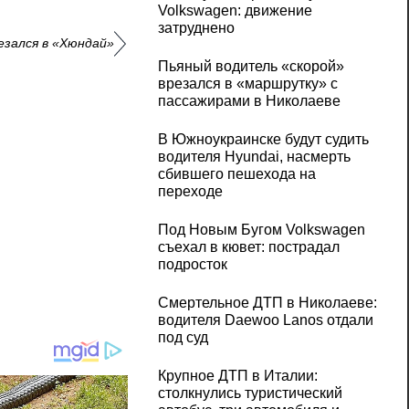
Volkswagen: движение
затруднено
езался в «Хюндай»
Пьяный водитель «скорой»
врезался в «маршрутку» с
пассажирами в Николаеве
В Южноукраинске будут судить
водителя Hyundai, насмерть
сбившего пешехода на
переходе
Под Новым Бугом Volkswagen
съехал в кювет: пострадал
подросток
Смертельное ДТП в Николаеве:
водителя Daewoo Lanos отдали
под суд
Крупное ДТП в Италии:
столкнулись туристический