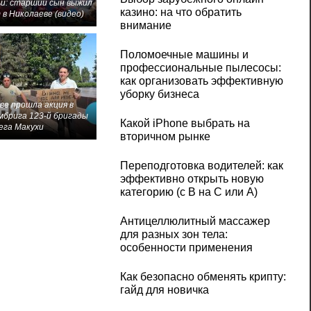
и: старший сын выжил
казино: на что обратить
 в Николаеве (видео)
внимание
Поломоечные машины и
профессиональные пылесосы:
как организовать эффективную
уборку бизнеса
ве прошла акция в
мбрига 123-й бригады
Какой iPhone выбрать на
ега Макухи
вторичном рынке
Переподготовка водителей: как
эффективно открыть новую
категорию (с B на C или А)
Антицеллюлитный массажер
для разных зон тела:
особенности применения
Как безопасно обменять крипту:
гайд для новичка