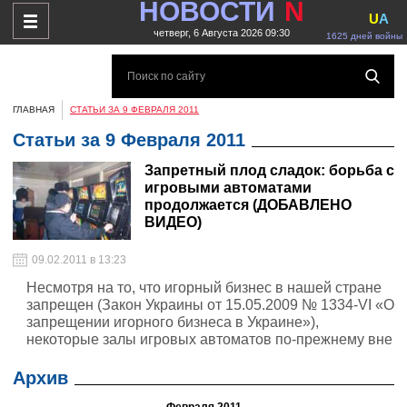
НОВОСТИ
N
U
A
четверг, 6 Августа 2026 09:30
1625 дней войны
ГЛАВНАЯ
СТАТЬИ ЗА 9 ФЕВРАЛЯ 2011
Статьи за 9 Февраля 2011
Запретный плод сладок: борьба с
игровыми автоматами
продолжается (ДОБАВЛЕНО
ВИДЕО)
09.02.2011 в 13:23
Несмотря на то, что игорный бизнес в нашей стране
запрещен (Закон Украины от 15.05.2009 № 1334-VI «О
запрещении игорного бизнеса в Украине»),
некоторые залы игровых автоматов по-прежнему вне
закона. Их владельцы, игнорируя действующее
законодательство, продолжают работать.
Архив