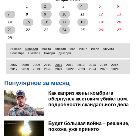
армии. В настоящий момент за средства прихожан и
Февраля 2011
их силами он был восстановлен.
1
2
3
4
5
6
7
8
9
10
11
12
13
14
15
16
17
18
19
20
21
22
23
24
25
26
27
28
Января
Февраля
Марта
Апреля
Мая
Июня
Июля
Августа
Сентября
Октября
Ноября
Декабря
2007
2008
2009
2010
2011
2012
2013
2014
2015
2016
2017
2018
2019
2020
2021
2022
2023
2024
2025
2026
Популярное за месяц
Как каприз жены комбрига
обернулся жестоким убийством:
подробности скандального дела
Будет большая война – решение,
похоже, уже принято