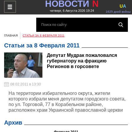
НОВОСТИ
N
U
A
четверг, 6 Августа 2026 19:24
1625 дней войны
ГЛАВНАЯ
СТАТЬИ ЗА 8 ФЕВРАЛЯ 2011
Статьи за 8 Февраля 2011
Депутат Мудрак пожаловался
губернатору на фракцию
Регионов в горсовете
08.02.2011 в 13:30
На территории избирательного округа, жители
которого избрали меня депутатом городского совета,
по ул. Торговой, 77 в Корабельном районе,
расположен храм Украинской православной церкви
(Киевского патриархата), который исторически
существовал там более ста лет до 1944 года, когда
Архив
был подорван отступающими частями фашистской