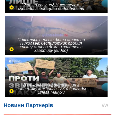
Удар по селу под Николаевом:
очевидцы сообщили подробности
Появились первые фото атаки на
Николаев: беспилотник пробил
крышу жилого дома и залетел в
квартиру (видео)
В Николаеве прошла акция в
поддержку комбрига 123-й бригады
Олега Макухи