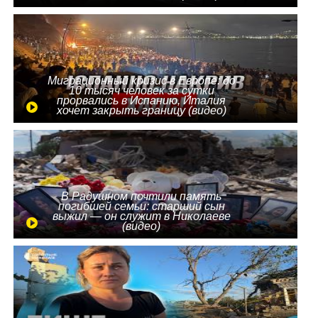
Миграционный кризис в Европе: до
10 тысяч человек за сутки
прорвались в Испанию, Италия
хочет закрыть границу (видео)
В Радушном почтили память
погибшей семьи: старший сын
выжил — он служит в Николаеве
(видео)