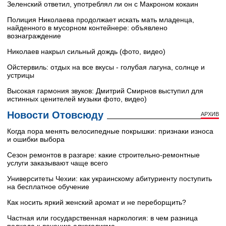
Зеленский ответил, употреблял ли он с Макроном кокаин
Полиция Николаева продолжает искать мать младенца,
найденного в мусорном контейнере: объявлено
вознаграждение
Николаев накрыл сильный дождь (фото, видео)
Ойстервиль: отдых на все вкусы - голубая лагуна, солнце и
устрицы
Высокая гармония звуков: Дмитрий Смирнов выступил для
истинных ценителей музыки фото, видео)
Новости Отовсюду
АРХИВ
Когда пора менять велосипедные покрышки: признаки износа
и ошибки выбора
Сезон ремонтов в разгаре: какие строительно-ремонтные
услуги заказывают чаще всего
Университеты Чехии: как украинскому абитуриенту поступить
на бесплатное обучение
Как носить яркий женский аромат и не переборщить?
Частная или государственная наркология: в чем разница
подхода к лечению алкоголизма