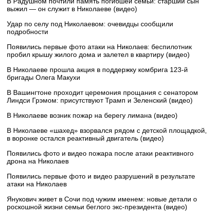
В Радушном почтили память погибшей семьи: старший сын
выжил — он служит в Николаеве (видео)
Удар по селу под Николаевом: очевидцы сообщили
подробности
Появились первые фото атаки на Николаев: беспилотник
пробил крышу жилого дома и залетел в квартиру (видео)
В Николаеве прошла акция в поддержку комбрига 123-й
бригады Олега Макухи
В Вашингтоне проходит церемония прощания с сенатором
Линдси Грэмом: присутствуют Трамп и Зеленский (видео)
В Николаеве возник пожар на берегу лимана (видео)
В Николаеве «шахед» взорвался рядом с детской площадкой,
в воронке остался реактивный двигатель (видео)
Появились фото и видео пожара после атаки реактивного
дрона на Николаев
Появились первые фото и видео разрушений в результате
атаки на Николаев
Янукович живет в Сочи под чужим именем: новые детали о
роскошной жизни семьи беглого экс-президента (видео)