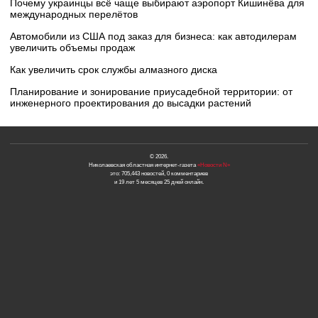
Почему украинцы всё чаще выбирают аэропорт Кишинёва для
международных перелётов
Автомобили из США под заказ для бизнеса: как автодилерам
увеличить объемы продаж
Как увеличить срок службы алмазного диска
Планирование и зонирование приусадебной территории: от
инженерного проектирования до высадки растений
© 2026.
Николаевская областная интернет-газета
«Новости N»
это: 705,443 новостей, 0 комментариев
и 19 лет 5 месяцев 25 дней онлайн.