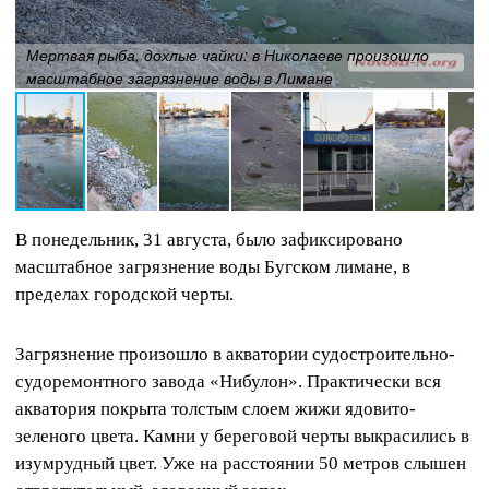
Мертвая рыба, дохлые чайки: в Николаеве произошло
масштабное загрязнение воды в Лимане
В понедельник, 31 августа, было зафиксировано
масштабное загрязнение воды Бугском лимане, в
пределах городской черты.
Загрязнение произошло в акватории судостроительно-
судоремонтного завода «Нибулон». Практически вся
акватория покрыта толстым слоем жижи ядовито-
зеленого цвета. Камни у береговой черты выкрасились в
изумрудный цвет. Уже на расстоянии 50 метров слышен