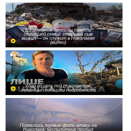
В Радушном почтили память
погибшей семьи: старший сын
выжил — он служит в Николаеве
(видео)
Удар по селу под Николаевом:
очевидцы сообщили подробности
Появились первые фото атаки на
Николаев: беспилотник пробил