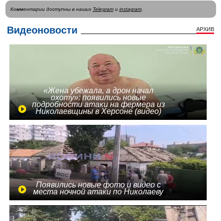
Комментарии доступны в наших
Telegram
и
instagram
.
Видеоновости
АРХИВ
«Жена убежала, а дрон начал
охоту»: появились новые
подробности атаки на фермера из
Николаевщины в Херсоне (видео)
Появились новые фото и видео с
места ночной атаки по Николаеву