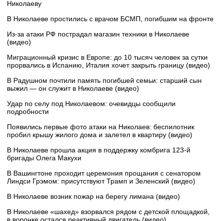
Николаеву
В Николаеве простились с врачом БСМП, погибшим на фронте
Из-за атаки РФ пострадал магазин техники в Николаеве
(видео)
Миграционный кризис в Европе: до 10 тысяч человек за сутки
прорвались в Испанию, Италия хочет закрыть границу (видео)
В Радушном почтили память погибшей семьи: старший сын
выжил — он служит в Николаеве (видео)
Удар по селу под Николаевом: очевидцы сообщили
подробности
Появились первые фото атаки на Николаев: беспилотник
пробил крышу жилого дома и залетел в квартиру (видео)
В Николаеве прошла акция в поддержку комбрига 123-й
бригады Олега Макухи
В Вашингтоне проходит церемония прощания с сенатором
Линдси Грэмом: присутствуют Трамп и Зеленский (видео)
В Николаеве возник пожар на берегу лимана (видео)
В Николаеве «шахед» взорвался рядом с детской площадкой,
в воронке остался реактивный двигатель (видео)