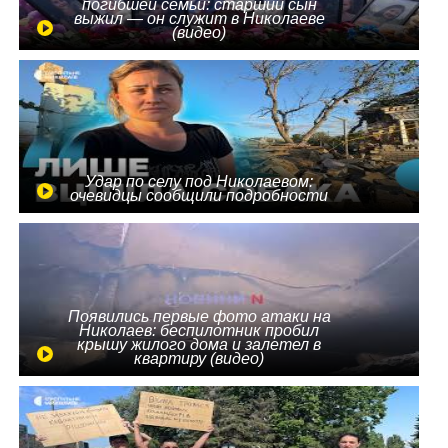
погибшей семьи: старший сын
выжил — он служит в Николаеве
(видео)
Удар по селу под Николаевом:
очевидцы сообщили подробности
Появились первые фото атаки на
Николаев: беспилотник пробил
крышу жилого дома и залетел в
квартиру (видео)