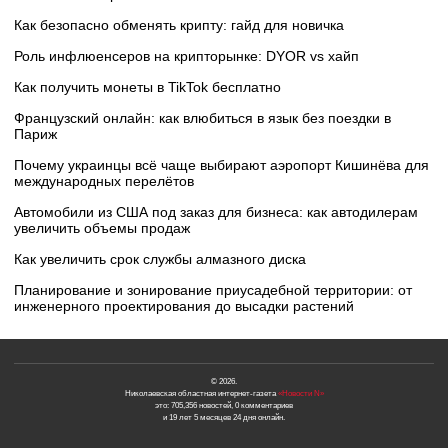
Как безопасно обменять крипту: гайд для новичка
Роль инфлюенсеров на крипторынке: DYOR vs хайп
Как получить монеты в TikTok бесплатно
Французский онлайн: как влюбиться в язык без поездки в
Париж
Почему украинцы всё чаще выбирают аэропорт Кишинёва для
международных перелётов
Автомобили из США под заказ для бизнеса: как автодилерам
увеличить объемы продаж
Как увеличить срок службы алмазного диска
Планирование и зонирование приусадебной территории: от
инженерного проектирования до высадки растений
© 2026.
Николаевская областная интернет-газета
«Новости N»
это: 705,356 новостей, 0 комментариев
и 19 лет 5 месяцев 24 дня онлайн.