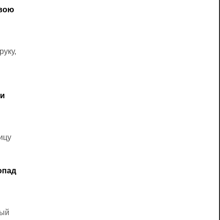
свою
руку,
ки
ицу
опад
рый