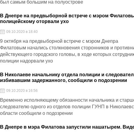
был самым большим на полуострове
В Днепре на предвыборной встрече с мэром Филатов
полицейскому оторвали ухо
09.10.2020 в 18:40
9 октября на предвыборной встрече с мэром Днепра
Филатовым начались столкновения сторонников и противн
действующего городского головы, в ходе которых сотрудни
полиции надорвали ухо
В Николаеве начальнику отдела полиции и следовател
избивавшим задержанного, сообщили о подозрении
09.10.2020 в 16:56
Временно исполняющему обязанности начальника и стар
следователю одного из отделов полиции ГУНП в Николаев
области сообщили о подозрении
В Днепре в мэра Филатова запустили нашатырем. Вид