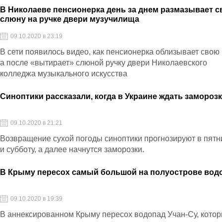
В Николаеве пенсионерка день за днем размазывает 
слюну на ручке двери музучилища
09.10.2020 в 23:19
В сети появилось видео, как пенсионерка облизывает свою 
а после «вытирает» слюной ручку двери Николаевского
колледжа музыкального искусства
Синоптики рассказали, когда в Украине ждать замороз
09.10.2020 в 21:21
Возвращение сухой погоды синоптики прогнозируют в пятн
и субботу, а далее начнутся заморозки.
В Крыму пересох самый большой на полуострове вод
09.10.2020 в 19:39
В аннексированном Крыму пересох водопад Учан-Су, кото