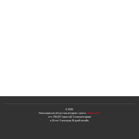
© 2026.
Николаевская областная интернет-газета
«Новости N»
это: 705,527 новостей, 0 комментариев
и 19 лет 5 месяцев 26 дней онлайн.