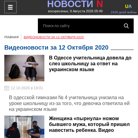
НОВОСТИ
N
U
A
воскресенье, 9 Августа 2026 05:49
1628 дней войны
ГЛАВНАЯ
ВИДЕОНОВОСТИ ЗА 12 ОКТЯБРЯ 2020
Видеоновости за 12 Октября 2020
В Одессе учительница довела до
слез школьницу за ответ на
украинском языке
12.10.2020 в 19:01
В одесской гимназии № 4 учительница унизила на
уроке школьницу из-за того, что девочка ответила ей
на украинском языке
Женщина «пырнула» ножом
бывшего мужа, который пришел
навестить ребенка. Видео