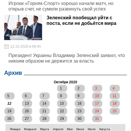
Игроки «Горняк-Спорт» хорошо начали матч, но
открыв счет, не сумели развинуть свой успех
Зеленский пообещал уйти с
поста, если не добьётся мира
12.10.2020 в 09:45
Президент Украины Владимир Зеленский заявил, что
никоим образом не держится за власть
Архив
Октября 2020
1
2
3
4
5
6
7
8
9
10
11
12
13
14
15
16
17
18
19
20
21
22
23
24
25
26
27
28
29
30
31
Января
Февраля
Марта
Апреля
Мая
Июня
Июля
Августа