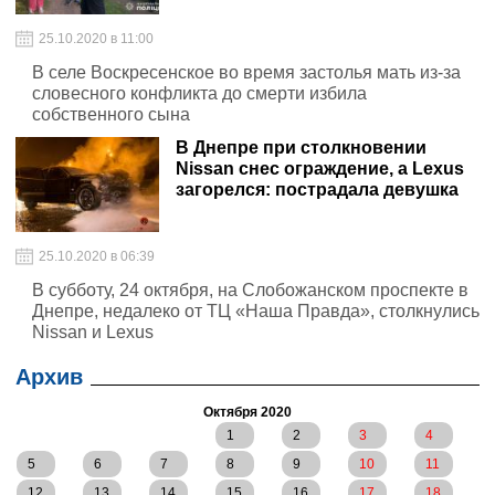
25.10.2020 в 11:00
В селе Воскресенское во время застолья мать из-за
словесного конфликта до смерти избила
собственного сына
В Днепре при столкновении
Nissan снес ограждение, а Lexus
загорелся: пострадала девушка
25.10.2020 в 06:39
В субботу, 24 октября, на Слобожанском проспекте в
Днепре, недалеко от ТЦ «Наша Правда», столкнулись
Nissan и Lexus
Архив
Октября 2020
1
2
3
4
5
6
7
8
9
10
11
12
13
14
15
16
17
18