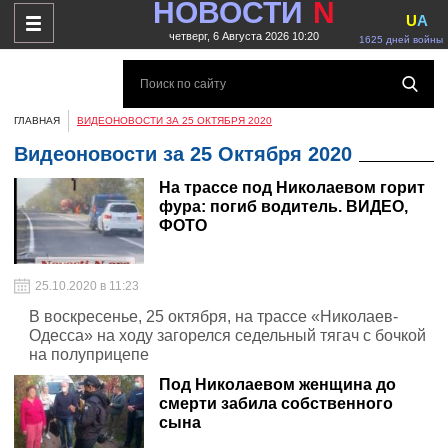
НОВОСТИ
N
U
A
четверг, 6 Августа 2026 10:20
1625 дней войны
ГЛАВНАЯ
ВИДЕОНОВОСТИ ЗА 25 ОКТЯБРЯ 2020
Видеоновости за 25 Октября 2020
На трассе под Николаевом горит
фура: погиб водитель. ВИДЕО,
ФОТО
25.10.2020 в 11:23
В воскресенье, 25 октября, на трассе «Николаев-
Одесса» на ходу загорелся седельный тягач с бочкой
на полуприцепе
Под Николаевом женщина до
смерти забила собственного
сына