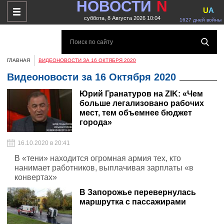
НОВОСТИ
N
U
A
суббота, 8 Августа 2026 10:04
1627 дней войны
ГЛАВНАЯ
ВИДЕОНОВОСТИ ЗА 16 ОКТЯБРЯ 2020
Видеоновости за 16 Октября 2020
Юрий Гранатуров на ZIK: «Чем
больше легализовано рабочих
мест, тем объемнее бюджет
города»
16.10.2020 в 20:41
В «тени» находится огромная армия тех, кто
нанимает работников, выплачивая зарплаты «в
конвертах»
В Запорожье перевернулась
маршрутка с пассажирами