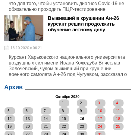
что для того, чтобы установить диагноз Сovid-19 не
обязательно проходить ПЦР-тестирование
Выживший в крушении Ан-26
курсант решил продолжить
обучение летному делу
16.10.2020 в 06:21
Курсант Харьковского национального университета
воздушных сил имени Ивана Кожедуба Вячеслав
Золочевский, чудом выживший при крушении
военного самолета Ан-26 под Чугуевом, рассказал о
своих планах на будущее
Архив
Октября 2020
1
2
3
4
5
6
7
8
9
10
11
12
13
14
15
16
17
18
19
20
21
22
23
24
25
26
27
28
29
30
31