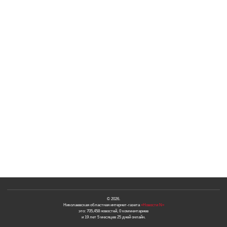
© 2026.
Николаевская областная интернет-газета
«Новости N»
это: 705,458 новостей, 0 комментариев
и 19 лет 5 месяцев 25 дней онлайн.