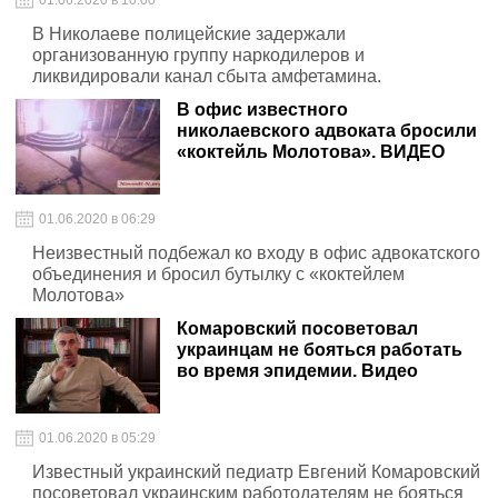
01.06.2020 в 10:00
В Николаеве полицейские задержали
организованную группу наркодилеров и
ликвидировали канал сбыта амфетамина.
В офис известного
николаевского адвоката бросили
«коктейль Молотова». ВИДЕО
01.06.2020 в 06:29
Неизвестный подбежал ко входу в офис адвокатского
объединения и бросил бутылку с «коктейлем
Молотова»
Комаровский посоветовал
украинцам не бояться работать
во время эпидемии. Видео
01.06.2020 в 05:29
Известный украинский педиатр Евгений Комаровский
посоветовал украинским работодателям не бояться