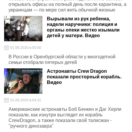
открывать офисы на полный день после карантина, а
украинцам — по мере сил жить обычной жизнью
Вырывали из рук ребенка,
надели наручники: полиция и
органы опеки жестко изымали
детей у матери. Видео
01.06.2020 в 05:00
В России в Оренбургской области у многодетной
семьи отобрали пятерых детей
Астронавты Crew Dragon
показали просторный корабль.
Видео
01.06.2020 в 04:31
Американские астронавты Боб Бенкен и Даг Херли
показали, как изнутри выглядит их корабль
CrewDragon, а также показали свой талисман -
"ручного динозавра"