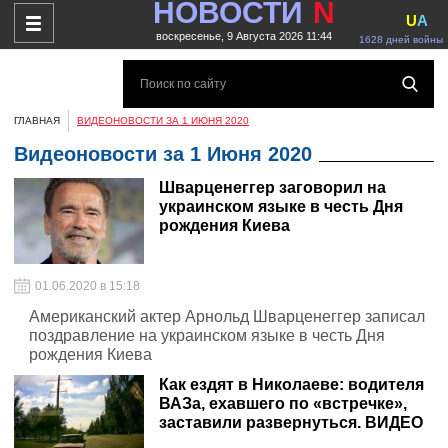
НОВОСТИ
N
U
A
воскресенье, 9 Августа 2026 11:44
1628 дней войны
ГЛАВНАЯ
ВИДЕОНОВОСТИ ЗА 1 ИЮНЯ 2020
Видеоновости за 1 Июня 2020
Шварценеггер заговорил на
украинском языке в честь Дня
рождения Киева
01.06.2020 в 15:18
Американский актер Арнольд Шварценеггер записал
поздравление на украинском языке в честь Дня
рождения Киева
Как ездят в Николаеве: водителя
ВАЗа, ехавшего по «встречке»,
заставили развернуться. ВИДЕО