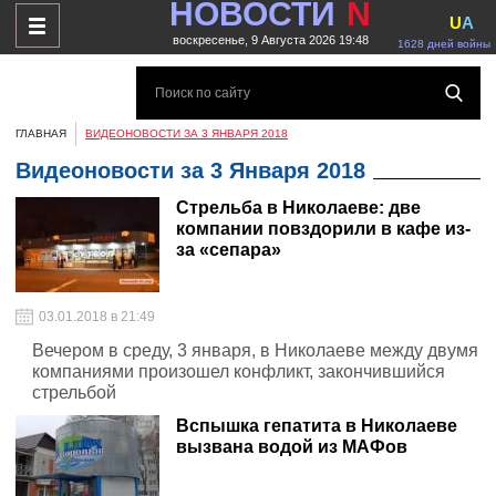
НОВОСТИ
N
U
A
воскресенье, 9 Августа 2026 19:48
1628 дней войны
ГЛАВНАЯ
ВИДЕОНОВОСТИ ЗА 3 ЯНВАРЯ 2018
Видеоновости за 3 Января 2018
Стрельба в Николаеве: две
компании повздорили в кафе из-
за «сепара»
03.01.2018 в 21:49
Вечером в среду, 3 января, в Николаеве между двумя
компаниями произошел конфликт, закончившийся
стрельбой
Вспышка гепатита в Николаеве
вызвана водой из МАФов