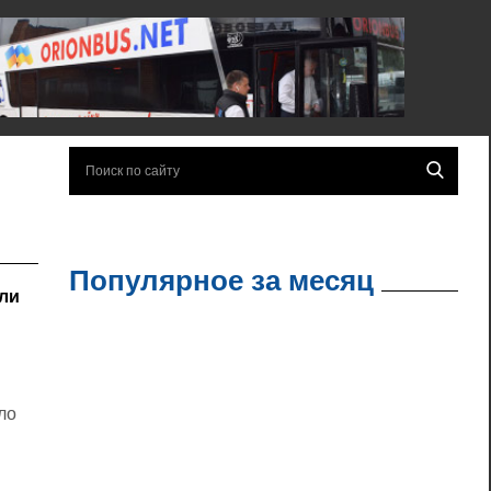
Популярное за месяц
али
ло