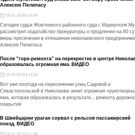
Алексею Пелипасу
05.01.2018 в 18:04
Сегодня судья Жовтневого районного суда г. Мариуполя М
рассмотрел ходатайство прокуратуры о продлении на 60 су
меры пресечения в отношении николаевского предприним
Алексея Пелипаса
После "горе-ремонта" на перекрестке в центре Никола
образовалась огромная яма. ВИДЕО
05.01.2018 в 16:16
Вот уже полгода на пересечении улиц Садовой и
Севастопольской в Николаеве зияет огромная «рукотворн
яма, которая образовалась в результате... ремонта дорожн
покрытия
В Швейцарии ураган сорвал с рельсов пассажирский
поезд. ВИДЕО
05.01.2018 в 12:46