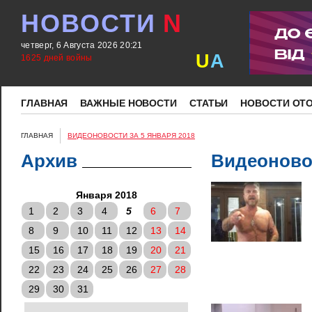
НОВОСТИ
N
четверг, 6 Августа 2026 20:21
U
A
1625 дней войны
ГЛАВНАЯ
ВАЖНЫЕ НОВОСТИ
СТАТЬИ
НОВОСТИ ОТ
ГЛАВНАЯ
ВИДЕОНОВОСТИ ЗА 5 ЯНВАРЯ 2018
Архив
Видеоновос
Января 2018
1
2
3
4
5
6
7
8
9
10
11
12
13
14
15
16
17
18
19
20
21
22
23
24
25
26
27
28
29
30
31