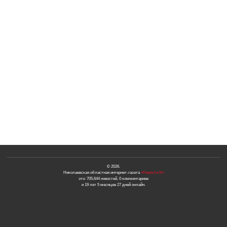
© 2026.
Николаевская областная интернет-газета
«Новости N»
это: 705,644 новостей, 0 комментариев
и 19 лет 5 месяцев 27 дней онлайн.