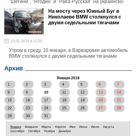
"Шегини", "Ягодин" и "Рава-Русская" на украинско-
польской границе
На мосту через Южный Буг в
Николаеве BMW столкнулся с
двумя седельными тягачами
10.01.2018 в 11:54
Утром в среду, 10 января, в Варваровке автомобиль
BMW столкнулся с двумя седельными тягачами
Архив
Января 2018
1
2
3
4
5
6
7
8
9
10
11
12
13
14
15
16
17
18
19
20
21
22
23
24
25
26
27
28
29
30
31
Января
Февраля
Марта
Апреля
Мая
Июня
Июля
Августа
Сентября
Октября
Ноября
Декабря