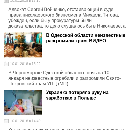
10.01.2018 в 17:15
Адвокат Сергей Войченко, отстаивающий в суде
права николаевского бизнесмена Михаила Титова,
убежден, если бы у прокуратуры были
доказательства, то дело слушалось бы в Николаеве, а
не в Мариуполе; а сама сложившаяся ситуация
В Одесской области неизвестные
носит политический характер
разгромили храм. ВИДЕО
10.01.2018 в 15:22
В Черноморске Одесской области в ночь на 10
января неизвестные ограбили и разгромили Свято-
Покровский храм УПЦ (МП)
Украинка потеряла руку на
заработках в Польше
10.01.2018 в 14:40
Когда спасатели хотели резать гладильную машину, в