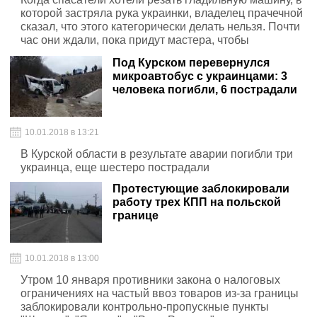
которой застряла рука украинки, владелец прачечной
сказал, что этого категорически делать нельзя. Почти
час они ждали, пока придут мастера, чтобы
раскрутить машину, в результате работница потеряла
Под Курском перевернулся
руку
микроавтобус с украинцами: 3
человека погибли, 6 пострадали
10.01.2018 в 13:21
В Курской области в результате аварии погибли три
украинца, еще шестеро пострадали
Протестующие заблокировали
работу трех КПП на польской
границе
10.01.2018 в 13:00
Утром 10 января противники закона о налоговых
ограничениях на частый ввоз товаров из-за границы
заблокировали контрольно-пропускные пункты