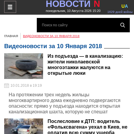
НОВОСТИ
N
U
A
понедельник, 10 Августа 2026 15:20
1629 дней войны
ГЛАВНАЯ
ВИДЕОНОВОСТИ ЗА 10 ЯНВАРЯ 2018
Видеоновости за 10 Января 2018
Из подъезда — в канализацию:
жители николаевской
многоэтажки жалуются на
открытые люки
10.01.2018 в 19:19
На протяжении трех недель жильцы
многоквартирного дома ежедневно подвергаются
опасности: прямо у подъезда находится открытая
канализационная шахта, которую не спешат
закрывать
Послесловие к ДТП: водитель
«Фольксвагена» уехал в Киев, не
оплатив всю сумму ущерба