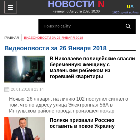
НОВОСТИ
N
U
A
четверг, 6 Августа 2026 10:30
1625 дней войны
ГЛАВНАЯ
ВИДЕОНОВОСТИ ЗА 26 ЯНВАРЯ 2018
Видеоновости за 26 Января 2018
В Николаеве полицейские спасли
беременную женщину с
маленьким ребенком из
горевшей кваритиры
26.01.2018 в 23:14
Ночью, 26 января, на линию 102 поступил сигнал о
том, что по адресу улица Электронная 56А в
Ингульском районе города произошел пожар
Поляки призвали Россию
оставить в покое Украину