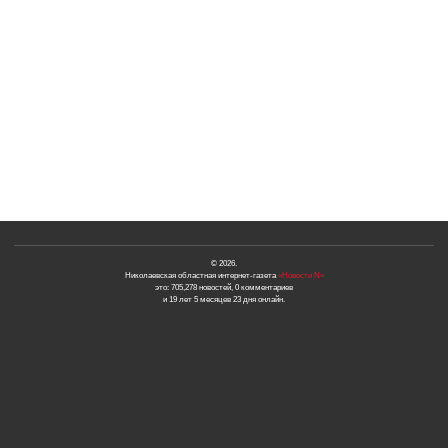
© 2026.
Николаевская областная интернет-газета
«Новости N»
это: 705,278 новостей, 0 комментариев
и 19 лет 5 месяцев 23 дня онлайн.