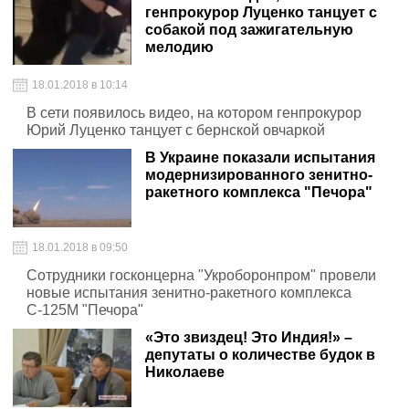
генпрокурор Луценко танцует с
собакой под зажигательную
мелодию
18.01.2018 в 10:14
В сети появилось видео, на котором генпрокурор
Юрий Луценко танцует с бернской овчаркой
В Украине показали испытания
модернизированного зенитно-
ракетного комплекса "Печора"
18.01.2018 в 09:50
Сотрудники госконцерна "Укроборонпром" провели
новые испытания зенитно-ракетного комплекса
С-125М "Печора"
«Это звиздец! Это Индия!» –
депутаты о количестве будок в
Николаеве