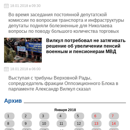
18.01.2018 в 09:30
Во время заседания постоянной депутатской
комиссии по вопросам транспорта и инфраструктуры
депутаты подняли болезненные для Николаева
вопросы по поводу большого количества торговых
киосков и стихийной торговли
Вилкул потребовал не затягивать
решение об увеличении пенсий
военным и пенсионерам МВД
18.01.2018 в 06:00
Выступая с трибуны Верховной Рады,
сопредседатель фракции Оппозиционного Блока в
парламенте Александр Вилкул сказал
Архив
Января 2018
1
2
3
4
5
6
7
8
9
10
11
12
13
14