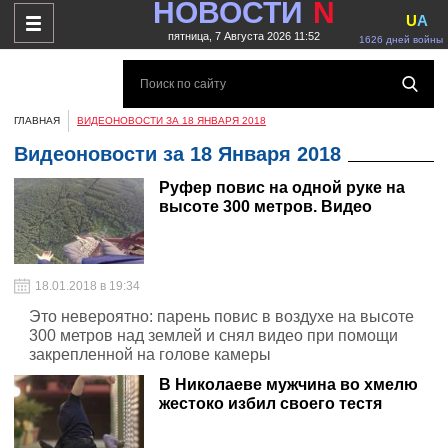
НОВОСТИ
N
U
A
пятница, 7 Августа 2026 11:52
1626 дней войны
ГЛАВНАЯ
ВИДЕОНОВОСТИ ЗА 18 ЯНВАРЯ 2018
Видеоновости за 18 Января 2018
Руфер повис на одной руке на
высоте 300 метров. Видео
18.01.2018 в 19:34
Это невероятно: парень повис в воздухе на высоте
300 метров над землей и снял видео при помощи
закрепленной на голове камеры
В Николаеве мужчина во хмелю
жестоко избил своего тестя