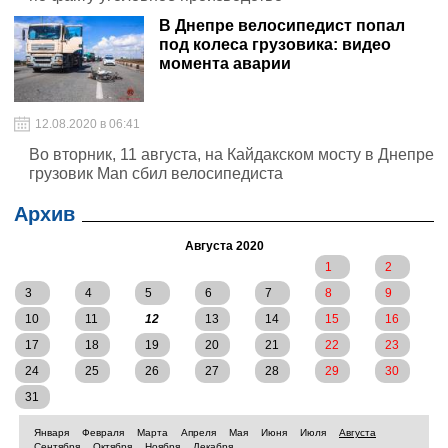
В Днепре велосипедист попал
под колеса грузовика: видео
момента аварии
12.08.2020 в 06:41
Во вторник, 11 августа, на Кайдакском мосту в Днепре
грузовик Man сбил велосипедиста
Архив
Августа 2020
1
2
3
4
5
6
7
8
9
10
11
12
13
14
15
16
17
18
19
20
21
22
23
24
25
26
27
28
29
30
31
Января
Февраля
Марта
Апреля
Мая
Июня
Июля
Августа
Сентября
Октября
Ноября
Декабря