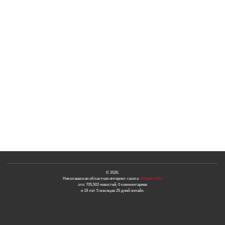
© 2026.
Николаевская областная интернет-газета
«Новости N»
это: 705,502 новостей, 0 комментариев
и 19 лет 5 месяцев 25 дней онлайн.