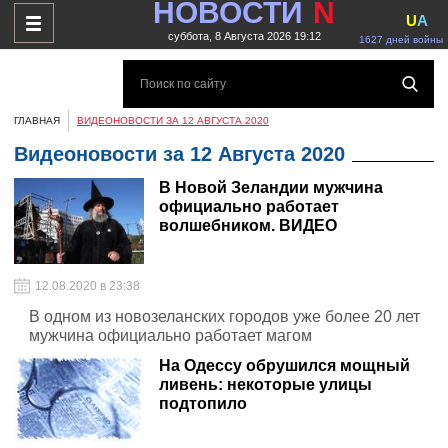
НОВОСТИ
N
U
A
суббота, 8 Августа 2026 19:12
1627 дней войны
ГЛАВНАЯ
ВИДЕОНОВОСТИ ЗА 12 АВГУСТА 2020
Видеоновости за 12 Августа 2020
В Новой Зеландии мужчина
официально работает
волшебником. ВИДЕО
12.08.2020 в 23:38
В одном из новозеланских городов уже более 20 лет
мужчина официально работает магом
На Одессу обрушился мощный
ливень: некоторые улицы
подтопило