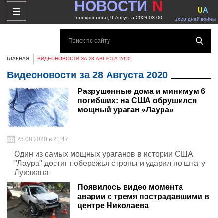
НОВОСТИ
N
U
A
воскресенье, 9 Августа 2026 03:00
1628 дней войны
ГЛАВНАЯ
ВИДЕОНОВОСТИ ЗА 28 АВГУСТА 2020
Видеоновости за 28 Августа 2020
Разрушенные дома и минимум 6
погибших: на США обрушился
мощный ураган «Лаура»
28.08.2020 в 21:47
Один из самых мощных ураганов в истории США
"Лаура" достиг побережья страны и ударил по штату
Луизиана
Появилось видео момента
аварии с тремя пострадавшими в
центре Николаева