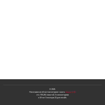
© 2026.
Николаевская областная интернет-газета
«Новости N»
это: 705,261 новостей, 0 комментариев
и 19 лет 5 месяцев 23 дня онлайн.