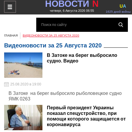
НОВОСТИ
N
U
A
четверг, 6 Августа 2026 06:55
1625 дней войны
ГЛАВНАЯ
ВИДЕОНОВОСТИ ЗА 25 АВГУСТА 2020
Видеоновости за 25 Августа 2020
В Затоке на берег выбросило
судно. Видео
25.08.2020 в 19:00
В Затоке на берег выбросило рыболовецкое судно
ЯМК 0263
Первый президент Украины
показал спецустройство, при
помощи которого защищается от
коронавируса