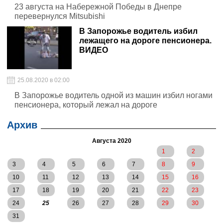
23 августа на Набережной Победы в Днепре
перевернулся Mitsubishi
В Запорожье водитель избил
лежащего на дороге пенсионера.
ВИДЕО
25.08.2020 в 02:00
В Запорожье водитель одной из машин избил ногами
пенсионера, который лежал на дороге
Архив
Августа 2020
1
2
3
4
5
6
7
8
9
10
11
12
13
14
15
16
17
18
19
20
21
22
23
24
25
26
27
28
29
30
31