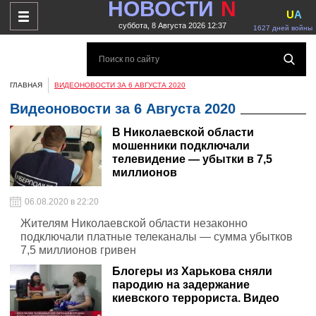
НОВОСТИ
N
U
A
суббота, 8 Августа 2026 12:37
1627 дней войны
ГЛАВНАЯ
ВИДЕОНОВОСТИ ЗА 6 АВГУСТА 2020
Видеоновости за 6 Августа 2020
В Николаевской области
мошенники подключали
телевидение — убытки в 7,5
миллионов
06.08.2020 в 22:20
Жителям Николаевской области незаконно
подключали платные телеканалы — сумма убытков
7,5 миллионов гривен
Блогеры из Харькова сняли
пародию на задержание
киевского террориста. Видео