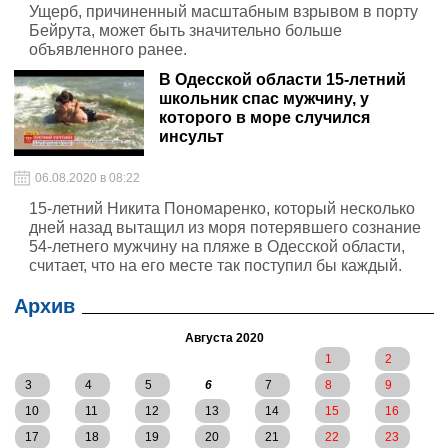
Ущерб, причиненный масштабным взрывом в порту
Бейрута, может быть значительно больше
объявленного ранее.
В Одесской области 15-летний
школьник спас мужчину, у
которого в море случился
инсульт
06.08.2020 в 08:22
15-летний Никита Пономаренко, который несколько
дней назад вытащил из моря потерявшего сознание
54-летнего мужчину на пляже в Одесской области,
считает, что на его месте так поступил бы каждый.
Архив
Августа 2020
1
2
3
4
5
6
7
8
9
10
11
12
13
14
15
16
17
18
19
20
21
22
23