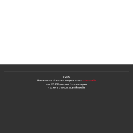
© 2026.
Николаевская областная интернет-газета
«Новости N»
это: 705,498 новостей, 0 комментариев
и 19 лет 5 месяцев 25 дней онлайн.