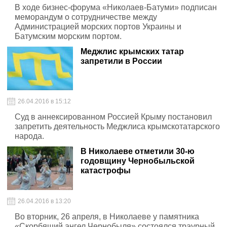
В ходе бизнес-форума «Николаев-Батуми» подписан
меморандум о сотрудничестве между
Администрацией морских портов Украины и
Батумским морским портом.
Меджлис крымских татар
запретили в России
26.04.2016 в 15:12
Суд в аннексированном Россией Крыму постановил
запретить деятельность Меджлиса крымскотатарского
народа.
В Николаеве отметили 30-ю
годовщину Чернобыльской
катастрофы
26.04.2016 в 13:20
Во вторник, 26 апреля, в Николаеве у памятника
«Скорбящий ангел Чернобыля» состоялся траурный