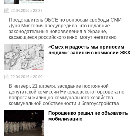
22.04.2016 в 22:27
Представитель ОБСЕ по вопросам свободы СМИ
Дуня Миятович предупредила, что недавние
законодательные нововведения в Украине,
касающиеся российского кино, могут негативно
повлиять на свободу распространения информации
«Смех и радость мы приносим
людям»: записки с комиссии ЖКХ
22.04.2016 в 20:00
В четверг, 21 апреля, заседание постоянной
депутатской комиссии Николаевского горсовета по
вопросам жилищно-коммунального хозяйства,
коммунальной собственности и благоустройства
проходило под лозунгом «Смех и радость мы
Порошенко решил не объявлять
приносим людям».
мобилизацию