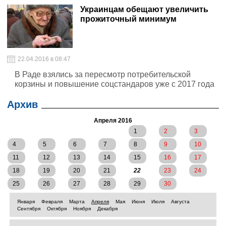
что неизвестный мужчина, достав тряпки и куски
Украинцам обещают увеличить
газеты, пытается поджечь их у дверей главного входа
прожиточный минимум
учреждения.
22.04.2016 в 08:47
В Раде взялись за пересмотр потребительской
корзины и повышение соцстандаров уже с 2017 года
Архив
Апреля 2016
1
2
3
4
5
6
7
8
9
10
11
12
13
14
15
16
17
18
19
20
21
22
23
24
25
26
27
28
29
30
Января
Февраля
Марта
Апреля
Мая
Июня
Июля
Августа
Сентября
Октября
Ноября
Декабря