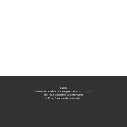
© 2026.
Николаевская областная интернет-газета
«Новости N»
это: 705,370 новостей, 0 комментариев
и 19 лет 5 месяцев 24 дня онлайн.