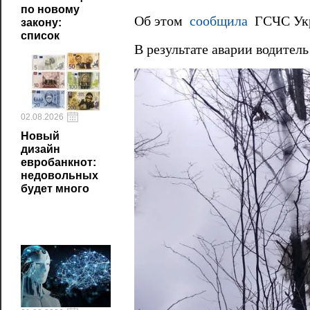
по новому
Об этом
сообщила
ГСЧС Ук
закону:
список
В результате аварии водител
02.08.2026
Новый
дизайн
евробанкнот:
недовольных
будет много