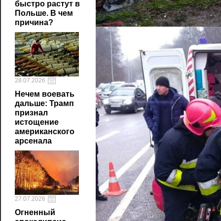
быстро растут в
Польше. В чем
причина?
28.07.2026
Нечем воевать
дальше: Трамп
признал
истощение
американского
арсенала
27.07.2026
Огненный