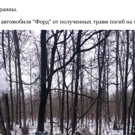
раины.
ь автомобиля "Форд" от полученных травм погиб на