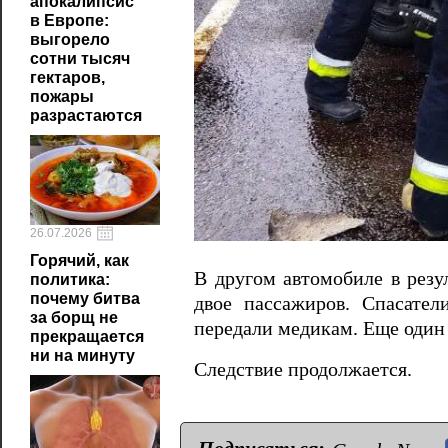
апокалипсис
в Европе:
выгорело
сотни тысяч
гектаров,
пожары
разрастаются
26.07.2026
Горячий, как
В другом автомобиле в резу
политика:
почему битва
двое пассажиров. Спасате
за борщ не
передали медикам. Еще один 
прекращается
ни на минуту
Следствие продолжается.
Подписаться: