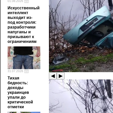
01.08.2026
Искусственный
интеллект
выходит из-
под контроля:
разработчики
напуганы и
призывают к
ограничениям
31.07.2026
◀
▶
Тихая
бедность:
доходы
украинцев
упали до
критической
отметки