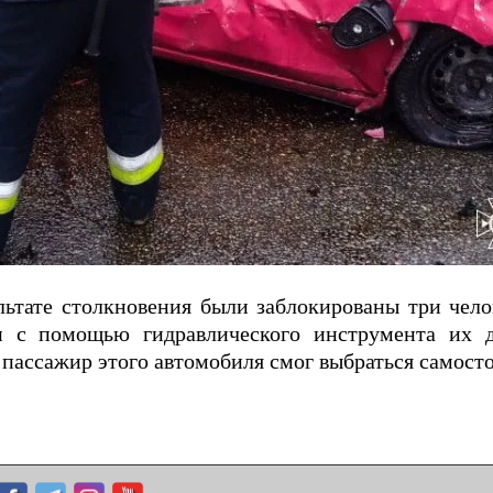
льтате столкновения были заблокированы три чело
ли с помощью гидравлического инструмента их 
пассажир этого автомобиля смог выбраться самосто