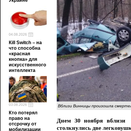
Украине
04.08.2026
Кill Switch – на
что способна
«красная
кнопка» для
искусственного
интеллекта
03.08.2026
Вблизи Винницы произошла смертел
Кто потерял
право на
Днем 30 ноября вблиз
отсрочку от
столкнулись две легковушк
мобилизации