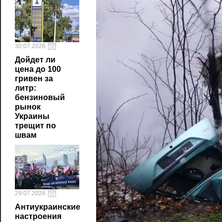
30.07.2026
Дойдет ли
цена до 100
гривен за
литр:
бензиновый
рынок
Украины
трещит по
швам
29.07.2026
Антиукраинские
настроения