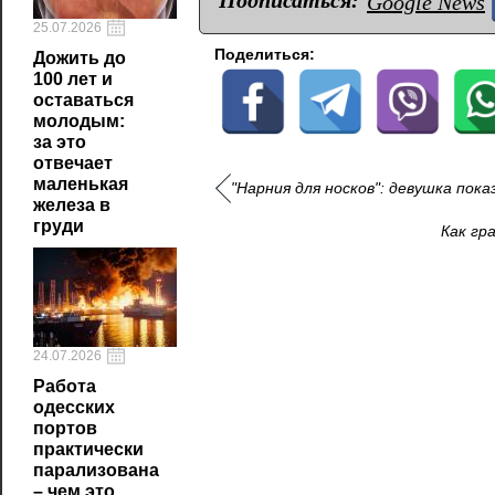
Google News
25.07.2026
Поделиться:
Дожить до
100 лет и
оставаться
молодым:
за это
отвечает
маленькая
"Нарния для носков": девушка пок
железа в
груди
Как гр
24.07.2026
Работа
одесских
портов
практически
парализована
– чем это