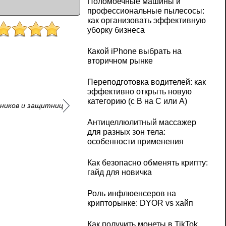
Поломоечные машины и
профессиональные пылесосы:
как организовать эффективную
уборку бизнеса
Какой iPhone выбрать на
вторичном рынке
Переподготовка водителей: как
эффективно открыть новую
категорию (с B на C или А)
тников и защитниц
Антицеллюлитный массажер
для разных зон тела:
особенности применения
Как безопасно обменять крипту:
гайд для новичка
Роль инфлюенсеров на
крипторынке: DYOR vs хайп
Как получить монеты в TikTok