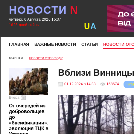
НОВОСТИ
N
четверг, 6 Августа 2026 15:37
U
A
1625 дней войны
ГЛАВНАЯ
ВАЖНЫЕ НОВОСТИ
СТАТЬИ
НОВОСТИ ОТ
ГЛАВНАЯ
НОВОСТИ ОТОВСЮДУ
Вблизи Винницы
01.12.2024 в 14:33
168674
чита
Вчера
От очередей из
добровольцев
до
«бусификации»:
эволюция ТЦК в