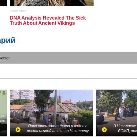
арий
tagram
.
у»:
аки
в
Появились новые фото и видео с
В Николаеве
места ночной атаки по Николаеву
БСМП, по