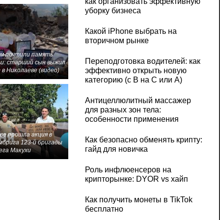
как организовать эффективную
уборку бизнеса
Какой iPhone выбрать на
вторичном рынке
м почтили память
Переподготовка водителей: как
и: старший сын выжил
эффективно открыть новую
 в Николаеве (видео)
категорию (с B на C или А)
Антицеллюлитный массажер
для разных зон тела:
особенности применения
ве прошла акция в
Как безопасно обменять крипту:
мбрига 123-й бригады
гайд для новичка
ега Макухи
Роль инфлюенсеров на
крипторынке: DYOR vs хайп
Как получить монеты в TikTok
бесплатно