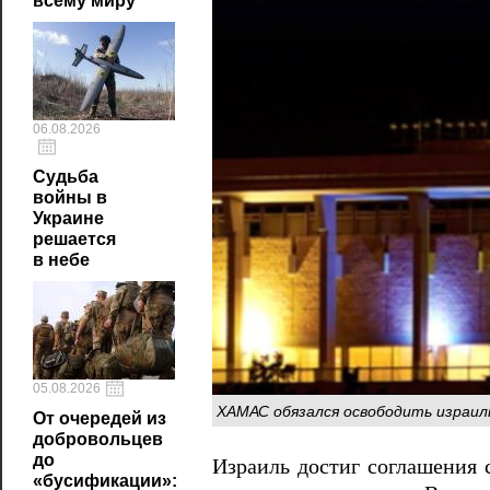
всему миру
06.08.2026
Судьба
войны в
Украине
решается
в небе
05.08.2026
ХАМАС обязался освободить израил
От очередей из
добровольцев
до
Израиль достиг соглашения
«бусификации»: