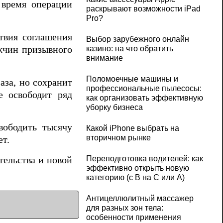
 время операции
раскрывают возможности iPad
Pro?
ствия соглашения
Выбор зарубежного онлайн
жчин призывного
казино: на что обратить
внимание
Поломоечные машины и
аза, но сохранит
профессиональные пылесосы:
е освободит ряд
как организовать эффективную
уборку бизнеса
вободить тысячу
Какой iPhone выбрать на
вторичном рынке
ет.
Переподготовка водителей: как
тельства и новой
эффективно открыть новую
категорию (с B на C или А)
Антицеллюлитный массажер
для разных зон тела:
особенности применения