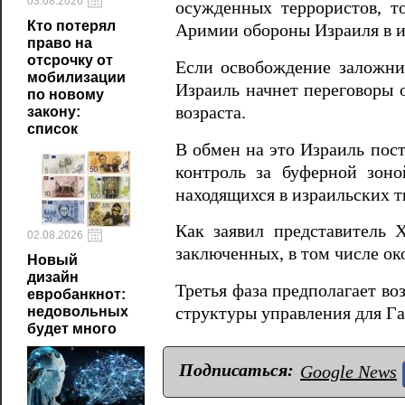
03.08.2026
осужденных террористов, т
Кто потерял
Аримии обороны Израиля в и
право на
отсрочку от
Если освобождение заложник
мобилизации
Израиль начнет переговоры 
по новому
возраста.
закону:
список
В обмен на это Израиль пост
контроль за буферной зоно
находящихся в израильских т
Как заявил представитель
02.08.2026
заключенных, в том числе ок
Новый
дизайн
Третья фаза предполагает во
евробанкнот:
структуры управления для Га
недовольных
будет много
Подписаться:
Google News