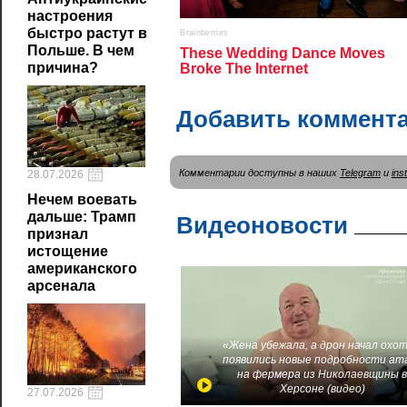
настроения
быстро растут в
Польше. В чем
причина?
Добавить коммент
Комментарии доступны в наших
Telegram
и
ins
28.07.2026
Нечем воевать
дальше: Трамп
Видеоновости
признал
истощение
американского
арсенала
«Жена убежала, а дрон начал охот
появились новые подробности ат
на фермера из Николаевщины 
Херсоне (видео)
27.07.2026