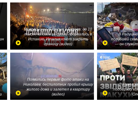
Миграционный кризис в Европе: до 10
тысяч человек за сутки прорвались в
В Радушно
ин
Испанию, Италия хочет закрыть
погибшей семь
границу (видео)
— он служит
Появились первые фото атаки на
Николаев: беспилотник пробил крышу
В Николае
жилого дома и залетел в квартиру
поддержку ко
и
(видео)
Ол