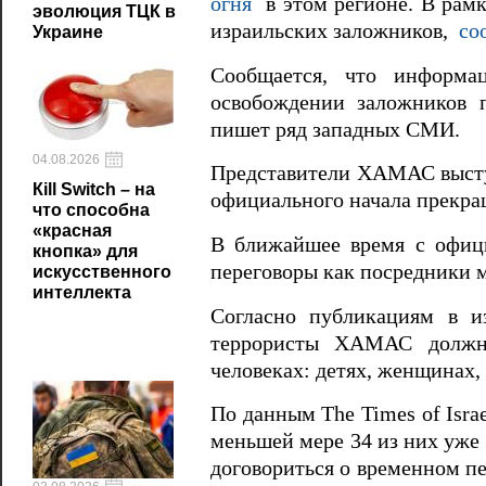
огня
в этом регионе. В рам
эволюция ТЦК в
израильских заложников,
со
Украине
Сообщается, что информ
освобождении заложников 
пишет ряд западных СМИ.
04.08.2026
Представители ХАМАС высту
Кill Switch – на
официального начала прекращ
что способна
«красная
В ближайшее время с офиц
кнопка» для
переговоры как посредники
искусственного
интеллекта
Согласно публикациям в и
террористы ХАМАС должны
человеках: детях, женщинах,
По данным The Times of Isra
меньшей мере 34 из них уже 
договориться о временном п