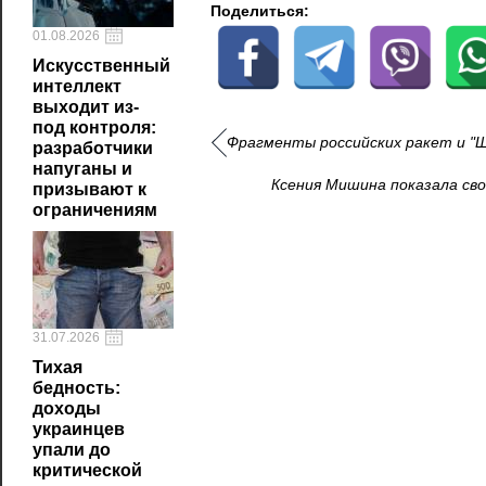
Поделиться:
01.08.2026
Искусственный
интеллект
выходит из-
под контроля:
Фрагменты российских ракет и "Ш
разработчики
напуганы и
Ксения Мишина показала сво
призывают к
ограничениям
31.07.2026
Тихая
бедность:
доходы
украинцев
упали до
критической