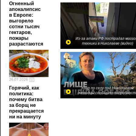
Огненный
апокалипсис
в Европе:
выгорело
сотни тысяч
гектаров,
пожары
Из-за атаки РФ пострадал магаз
разрастаются
техники в Николаеве (видео)
26.07.2026
Горячий, как
Удар по селу под Николаевом:
очевидцы сообщили подробност
политика:
почему битва
за борщ не
прекращается
ни на минуту