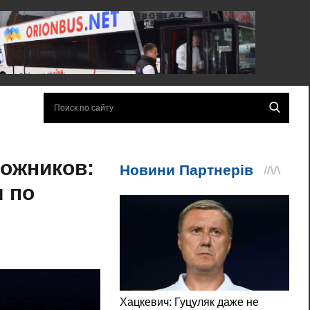
ожников:
 по