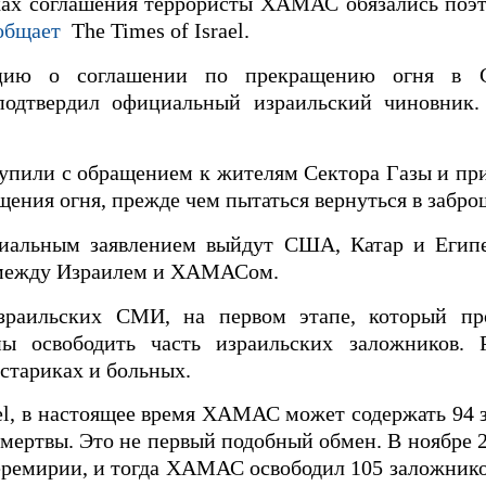
ках соглашения террористы ХАМАС обязались поэт
общает
The Times of Israel.
ацию о соглашении по прекращению огня в С
подтвердил официальный израильский чиновник
пили с обращением к жителям Сектора Газы и при
ения огня, прежде чем пытаться вернуться в забр
иальным заявлением выйдут США, Катар и Египе
 между Израилем и ХАМАСом.
зраильских СМИ, на первом этапе, который пр
 освободить часть израильских заложников. 
 стариках и больных.
el, в настоящее время ХАМАС может содержать 94 
мертвы. Это не первый подобный обмен. В ноябре 2
еремирии, и тогда ХАМАС освободил 105 заложнико