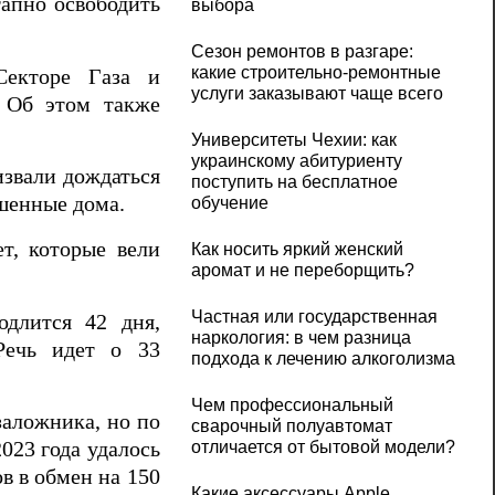
апно освободить
выбора
Сезон ремонтов в разгаре:
какие строительно-ремонтные
екторе Газа и
услуги заказывают чаще всего
. Об этом также
Университеты Чехии: как
украинскому абитуриенту
звали дождаться
поступить на бесплатное
ошенные дома.
обучение
т, которые вели
Как носить яркий женский
аромат и не переборщить?
Частная или государственная
одлится 42 дня,
наркология: в чем разница
Речь идет о 33
подхода к лечению алкоголизма
Чем профессиональный
заложника, но по
сварочный полуавтомат
отличается от бытовой модели?
023 года удалось
в в обмен на 150
Какие аксессуары Apple