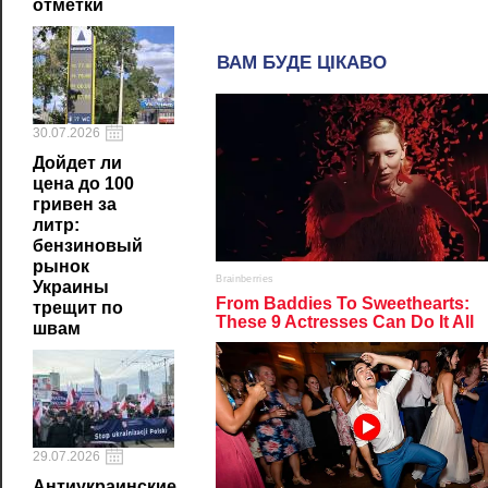
отметки
30.07.2026
Дойдет ли
цена до 100
гривен за
литр:
бензиновый
рынок
Украины
трещит по
швам
29.07.2026
Антиукраинские