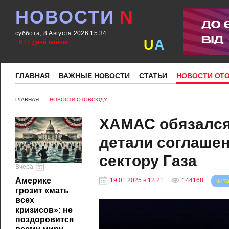
НОВОСТИ
N
суббота, 8 Августа 2026 15:34
U
A
1627 дней войны
ГЛАВНАЯ
ВАЖНЫЕ НОВОСТИ
СТАТЬИ
НОВОСТИ ОТ
ГЛАВНАЯ
НОВОСТИ ОТОВСЮДУ
ХАМАС обязался
детали соглашен
сектору Газа
Вчера
Америке
19.01.2025 в 12:21
144168
чита
грозит «мать
всех
кризисов»: не
поздоровится