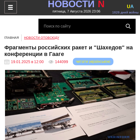
НОВОСТИ
N
U
A
пятница, 7 Августа 2026 23:06
1626 дней войны
ГЛАВНАЯ
НОВОСТИ ОТОВСЮДУ
Фрагменты российских ракет и "Шахедов" на
конференции в Гааге
читати українською
19.01.2025 в 12:00
144099