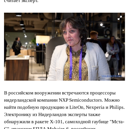
считает эксперт.
В российском вооружении встречаются процессоры
нидерландской компании NXP Semiconductors. Можно
найти подобную продукцию и LiteOn, Nexperia и Philips.
Электронику из Нидерландов эксперты также
обнаружили в ракете Х-101, самоходной гаубице "Мста-
С", иранском БПЛА Mohajer-6, российских