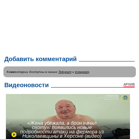
Добавить комментарий
Комментарии доступны в наших
Telegram
и
instagram
.
Видеоновости
АРХИВ
«Жена убежала, а дрон начал
охоту»: появились новые
подробности атаки на фермера из
Николаевщины в Херсоне (видео)