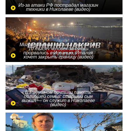
Из-за атаки РФ пострадал магазин
техники в Николаеве (видео)
Миграционный кризис в Европе: до
10 тысяч человек за сутки
прорвались в Испанию, Италия
хочет закрыть границу (видео)
В Радушном почтили память
погибшей семьи: старший сын
выжил — он служит в Николаеве
(видео)