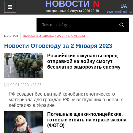
НОВОСТИ
N
U
A
воскресенье, 9 Августа 2026 12:49
1628 дней войны
ГЛАВНАЯ
НОВОСТИ ОТОВСЮДУ ЗА 2 ЯНВАРЯ 2023
Новости Отовсюду за 2 Января 2023
Российские оккупанты перед
отправкой на войну смогут
бесплатно заморозить сперму
02.01.2023 в 23:36
РФ создает бесплатный криобанк генетического
материала для граждан РФ, участвующих в боевых
действиях в Украине
Потешные щенки-полицейские,
готовые стоять на страже закона
(ФОТО)