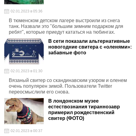
02.01.2023 в 05:36
В тюменском детском лагере выстроили из снега
танк. Назвали это "большим зимним подарком для
ребят", которые приедут кататься на тюбингах.
В сети показали альтернативные
новогодние свитера с «оленями»:
забавные фото
02.01.2023 в 01:30
Вязаный свитер со скандинавским узором и оленем
очень популярен зимой. Пользователи Twitter
переосмыслили его снова.
В лондонском музее
естествознания тираннозавр
примерил рождественский
свитер (ФОТО)
02.01.2023 в 00:37