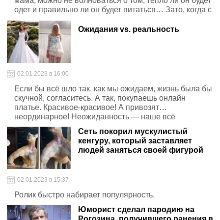
мама, можно не волноваться о том, тепло ли он будет
одет и правильно ли он будет питаться… Зато, когда с
ним остаётся папа, можно быть уверенными в том,
что этот день ребёнок проведёт разнообразно и очень
Ожидания vs. реальность
интересно!
02.01.2023 в 16:00
Если бы всё шло так, как мы ожидаем, жизнь была бы
скучной, согласитесь. А так, покупаешь онлайн
платье. Красивое-красивое! А привозят…
неординарное! Неожиданность — наше всё
Сеть покорил мускулистый
кенгуру, который заставляет
людей заняться своей фигурой
02.01.2023 в 15:37
Ролик быстро набирает популярность.
Юморист сделал пародию на
Рогозина, получившего ранения в