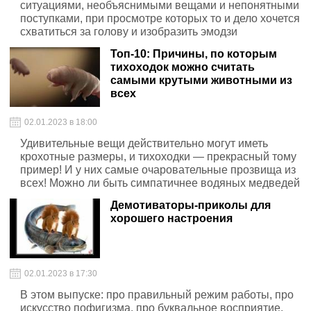
ситуациями, необъяснимыми вещами и непонятными
поступками, при просмотре которых то и дело хочется
схватиться за голову и изобразить эмодзи
"фейспалм"
Топ-10: Причины, по которым
тихоходок можно считать
самыми крутыми животными из
всех
02.01.2023 в 18:00
Удивительные вещи действительно могут иметь
крохотные размеры, и тихоходки — прекрасный тому
пример! И у них самые очаровательные прозвища из
всех! Можно ли быть симпатичнее водяных медведей
или моховых поросят? И, возможно, не все сочтут их
Демотиваторы-приколы для
прелестными... но эти крошечные ножки и мягкие
хорошего настроения
туловища
02.01.2023 в 17:30
В этом выпуске: про правильный режим работы, про
искусство пофигизма, про буквальное восприятие,