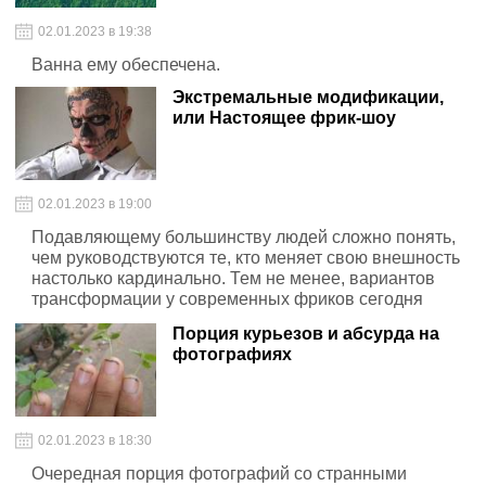
02.01.2023 в 19:38
Ванна ему обеспечена.
Экстремальные модификации,
или Настоящее фрик-шоу
02.01.2023 в 19:00
Подавляющему большинству людей сложно понять,
чем руководствуются те, кто меняет свою внешность
настолько кардинально. Тем не менее, вариантов
трансформации у современных фриков сегодня
существует масса: от пирсинга и татуировок на
Порция курьезов и абсурда на
глазных яблоках до вживления имплантатов,
фотографиях
уродующих внешний вид ещё больше
02.01.2023 в 18:30
Очередная порция фотографий со странными