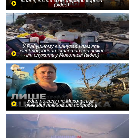
Іспанії, Італія хоче закрити кордон
(відео)
У Радушному вшанували пам'ять
загиблої родини: старший син вижив
- він служить у Миколаєві (відео)
Удар по селу під Миколаєвом:
очевидці повідомили подробиці