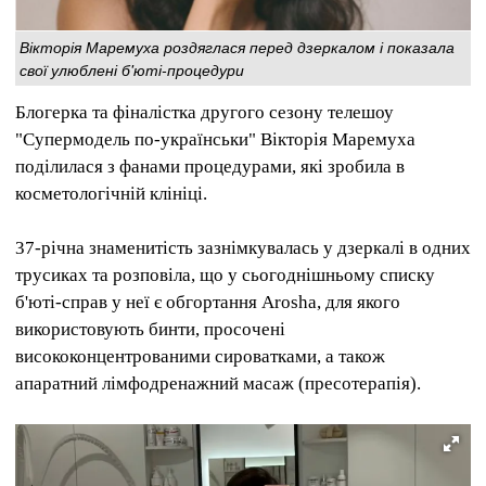
Вікторія Маремуха роздяглася перед дзеркалом і показала
свої улюблені б'юті-процедури
Блогерка та фіналістка другого сезону телешоу
"Супермодель по-українськи" Вікторія Маремуха
поділилася з фанами процедурами, які зробила в
косметологічній клініці.
37-річна знаменитість зазнімкувалась у дзеркалі в одних
трусиках та розповіла, що у сьогоднішньому списку
б'юті-справ у неї є обгортання Arosha, для якого
використовують бинти, просочені
висококонцентрованими сироватками, а також
апаратний лімфодренажний масаж (пресотерапія).