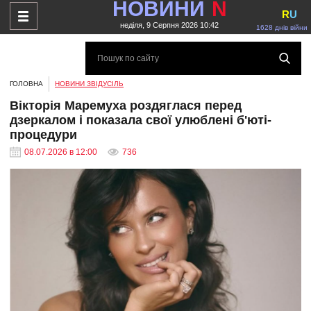
НОВИНИ
N
R
U
неділя, 9 Серпня 2026 10:42
1628 днів війни
ГОЛОВНА
НОВИНИ ЗВІДУСІЛЬ
Вікторія Маремуха роздяглася перед
дзеркалом і показала свої улюблені б'юті-
процедури
08.07.2026 в 12:00
736