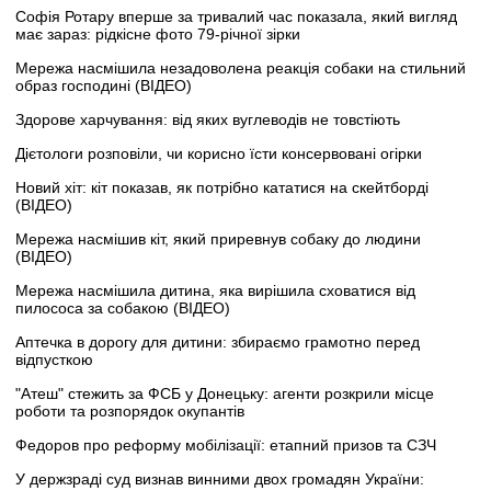
Софія Ротару вперше за тривалий час показала, який вигляд
має зараз: рідкісне фото 79-річної зірки
Мережа насмішила незадоволена реакція собаки на стильний
образ господині (ВІДЕО)
Здорове харчування: від яких вуглеводів не товстіють
Дієтологи розповіли, чи корисно їсти консервовані огірки
Новий хіт: кіт показав, як потрібно кататися на скейтборді
(ВІДЕО)
Мережа насмішив кіт, який приревнув собаку до людини
(ВІДЕО)
Мережа насмішила дитина, яка вирішила сховатися від
пилососа за собакою (ВІДЕО)
Аптечка в дорогу для дитини: збираємо грамотно перед
відпусткою
"Атеш" стежить за ФСБ у Донецьку: агенти розкрили місце
роботи та розпорядок окупантів
Федоров про реформу мобілізації: етапний призов та СЗЧ
У держзраді суд визнав винними двох громадян України: