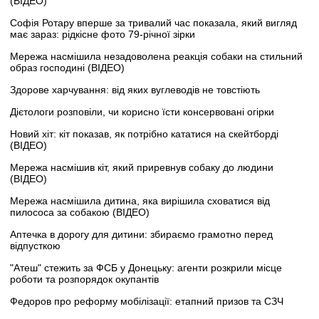
(ВІДЕО)
Софія Ротару вперше за тривалий час показала, який вигляд
має зараз: рідкісне фото 79-річної зірки
Мережа насмішила незадоволена реакція собаки на стильний
образ господині (ВІДЕО)
Здорове харчування: від яких вуглеводів не товстіють
Дієтологи розповіли, чи корисно їсти консервовані огірки
Новий хіт: кіт показав, як потрібно кататися на скейтборді
(ВІДЕО)
Мережа насмішив кіт, який приревнув собаку до людини
(ВІДЕО)
Мережа насмішила дитина, яка вирішила сховатися від
пилососа за собакою (ВІДЕО)
Аптечка в дорогу для дитини: збираємо грамотно перед
відпусткою
"Атеш" стежить за ФСБ у Донецьку: агенти розкрили місце
роботи та розпорядок окупантів
Федоров про реформу мобілізації: етапний призов та СЗЧ