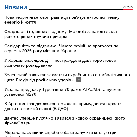
Новини
АРХІВ
Нова теорія квантової гравітації пов'язує ентропію, темну
енергію й життя
Смартфон і годинник в одному: Motorola запатентувала
революційний гнучкий пристрій
Солідарність та підтримка: Чикаго офіційно проголосило
серпень 2026 року місяцем України
У Харкові внаслідок ДТП постраждали дев’ятеро людей -
розпочато розлідування
Зеленський закликав захистити виробництво антибалістичного
щита Freyja від російських ударів -
Україна придбає у Туреччини 70 ракет ATACMS та пускові
установки M270
В Аргентині злодюжка-канатоходець примудрився вкрасти
дроти на великій висоті (ВІДЕО)
Дантес уперше публічно з’явився з новою обраницею: фото
зіркової пари
Мережа насмішили спроби собаки залучити кота до гри