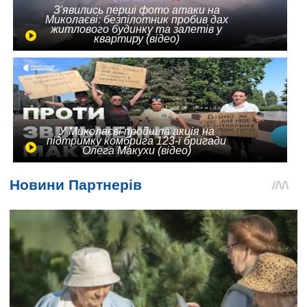
З'явились перші фото атаки на
Миколаєві: безпілотник пробив дах
житлового будинку та залетів у
квартиру (відео)
У Миколаєві пройшла акція на
підтримку комбрига 123-ї бригади
Олега Макухи (відео)