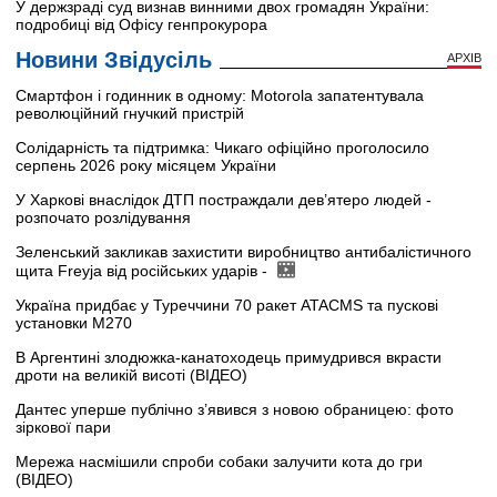
У держзраді суд визнав винними двох громадян України:
подробиці від Офісу генпрокурора
Новини Звідусіль
АРХІВ
Смартфон і годинник в одному: Motorola запатентувала
революційний гнучкий пристрій
Солідарність та підтримка: Чикаго офіційно проголосило
серпень 2026 року місяцем України
У Харкові внаслідок ДТП постраждали дев’ятеро людей -
розпочато розлідування
Зеленський закликав захистити виробництво антибалістичного
щита Freyja від російських ударів -
Україна придбає у Туреччини 70 ракет ATACMS та пускові
установки M270
В Аргентині злодюжка-канатоходець примудрився вкрасти
дроти на великій висоті (ВІДЕО)
Дантес уперше публічно з’явився з новою обраницею: фото
зіркової пари
Мережа насмішили спроби собаки залучити кота до гри
(ВІДЕО)