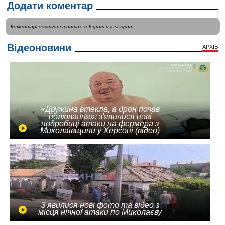
Додати коментар
Коментарі доступні в наших
Telegram
и
instagram
.
Відеоновини
АРХІВ
«Дружина втекла, а дрон почав
полювання»: з'явилися нові
подробиці атаки на фермера з
Миколаївщини у Херсоні (відео)
З'явилися нові фото та відео з
місця нічної атаки по Миколаєву