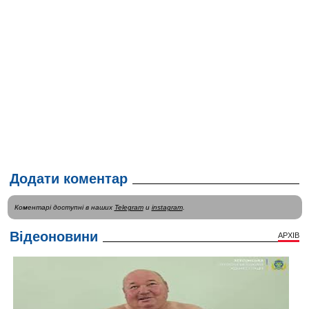
Додати коментар
Коментарі доступні в наших
Telegram
и
instagram
.
Відеоновини
АРХІВ