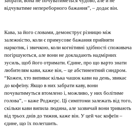
забрати, вона не почуватиметься чудово, але й не
відчуватиме непереборного бажання”, – додає він.
Кава, за його словами, демонструє різницю між
залежністю, коли є примусове бажання прийняти
наркотик, і звичкою, коли когнітивні здібності споживача
погіршуються, але вони не докладають надмірних
зусиль, щоб його отримати. Єдине, про що варто знати
любителям кави, каже він, – це абстинентний синдром.
“Кожен, хто випиває кілька чашок кави на день, звикає
до кофеїну. Якщо в них забрати каву, вони
почуватимуться втомлено і, можливо, у них болітиме
голова”, – каже Роджерс. Ці симптоми залежать від того,
скільки кави випила людина, але зазвичай вони тривають
від трьох днів до тижня, каже він. У цей час кофеїн –
єдине, що їх полегшить.