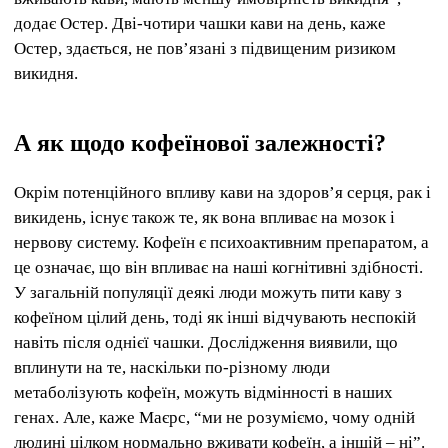
додає Остер. Дві-чотири чашки кави на день, каже
Остер, здається, не пов’язані з підвищеним ризиком
викидня.
А як щодо кофеїнової залежності?
Окрім потенційного впливу кави на здоров’я серця, рак і
викидень, існує також те, як вона впливає на мозок і
нервову систему. Кофеїн є психоактивним препаратом, а
це означає, що він впливає на наші когнітивні здібності.
У загальній популяції деякі люди можуть пити каву з
кофеїном цілий день, тоді як інші відчувають неспокій
навіть після однієї чашки. Дослідження виявили, що
вплинути на те, наскільки по-різному люди
метаболізують кофеїн, можуть відмінності в наших
генах. Але, каже Маєрс, “ми не розуміємо, чому одній
людині цілком нормально вживати кофеїн, а іншій – ні”.