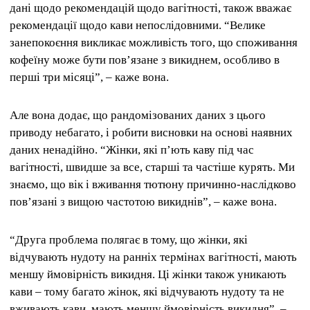
дані щодо рекомендацій щодо вагітності, також вважає
рекомендації щодо кави непослідовними. “Велике
занепокоєння викликає можливість того, що споживання
кофеїну може бути пов’язане з викиднем, особливо в
перші три місяці”, – каже вона.
Але вона додає, що рандомізованих даних з цього
приводу небагато, і робити висновки на основі наявних
даних ненадійно. “Жінки, які п’ють каву під час
вагітності, швидше за все, старші та частіше курять. Ми
знаємо, що вік і вживання тютюну причинно-наслідково
пов’язані з вищою частотою викиднів”, – каже вона.
“Друга проблема полягає в тому, що жінки, які
відчувають нудоту на ранніх термінах вагітності, мають
меншу ймовірність викидня. Ці жінки також уникають
кави – тому багато жінок, які відчувають нудоту та не
вживають кави, мають меншу ймовірність викидня”, –