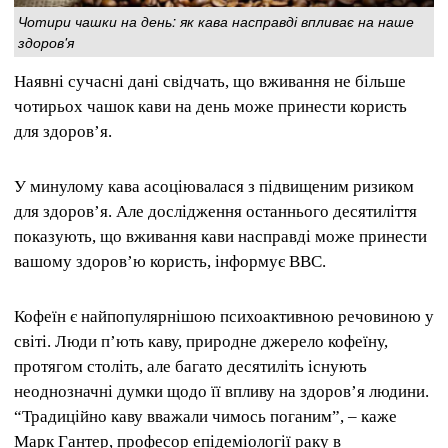
Чотири чашки на день: як кава насправді впливає на наше
здоров'я
Наявні сучасні дані свідчать, що вживання не більше
чотирьох чашок кави на день може принести користь
для здоров’я.
У минулому кава асоціювалася з підвищеним ризиком
для здоров’я. Але дослідження останнього десятиліття
показують, що вживання кави насправді може принести
вашому здоров’ю користь, інформує BBC.
Кофеїн є найпопулярнішою психоактивною речовиною у
світі. Люди п’ють каву, природне джерело кофеїну,
протягом століть, але багато десятиліть існують
неоднозначні думки щодо її впливу на здоров’я людини.
“Традиційно каву вважали чимось поганим”, – каже
Марк Гантер, професор епідеміології раку в