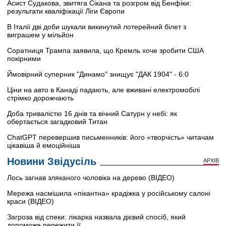
Асист Судакова, звитяга Сікана та розгром від Бенфіки:
результати кваліфікації Ліги Європи
В Італії дві доби шукали викинутий лотерейний білет з
виграшем у мільйон
Соратниця Трампа заявила, що Кремль хоче зробити США
покірними
Ймовірний суперник "Динамо" знищує "ДАК 1904" - 6:0
Ціни на авто в Канаді падають, але вживані електромобілі
стрімко дорожчають
Доба тривалістю 16 днів та вічний Сатурн у небі: як
обертається загадковий Титан
ChatGPT перевершив письменників: його «творчість» читачам
цікавіша й емоційніша
Новини Звідусіль
АРХІВ
Лось загнав зляканого чоловіка на дерево (ВІДЕО)
Мережа насмішила «пікантна» крадіжка у російському салоні
краси (ВІДЕО)
Загроза від спеки: лікарка назвала дієвий спосіб, який
допоможе пережити її