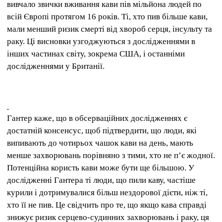
вивчало звички вживання кави пів мільйона людей по
всій Європі протягом 16 років. Ті, хто пив більше кави,
мали менший ризик смерті від хвороб серця, інсульту та
раку. Ці висновки узгоджуються з дослідженнями в
інших частинах світу, зокрема США, і останніми
дослідженнями у Британії.
Гантер каже, що в обсерваційних дослідженнях є
достатній консенсус, щоб підтвердити, що люди, які
випивають до чотирьох чашок кави на день, мають
менше захворювань порівняно з тими, хто не п’є жодної.
Потенційна користь кави може бути ще більшою. У
дослідженні Гантера ті люди, що пили каву, частіше
курили і дотримувалися більш нездорової дієти, ніж ті,
хто її не пив. Це свідчить про те, що якщо кава справді
знижує ризик серцево-судинних захворювань і раку, ця