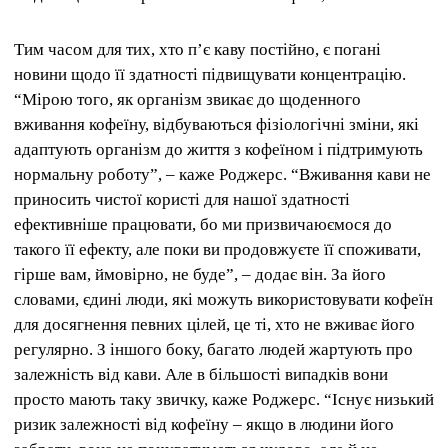
Тим часом для тих, хто п’є каву постійно, є погані
новини щодо її здатності підвищувати концентрацію.
“Мірою того, як організм звикає до щоденного
вживання кофеїну, відбуваються фізіологічні зміни, які
адаптують організм до життя з кофеїном і підтримують
нормальну роботу”, – каже Роджерс. “Вживання кави не
приносить чистої користі для нашої здатності
ефективніше працювати, бо ми призвичаюємося до
такого її ефекту, але поки ви продовжуєте її споживати,
гірше вам, ймовірно, не буде”, – додає він. За його
словами, єдині люди, які можуть використовувати кофеїн
для досягнення певних цілей, це ті, хто не вживає його
регулярно. З іншого боку, багато людей жартують про
залежність від кави. Але в більшості випадків вони
просто мають таку звичку, каже Роджерс. “Існує низький
ризик залежності від кофеїну – якщо в людини його