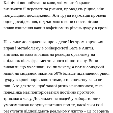
Клінічні випробування кави, які могли б краще
визначити її переваги та ризики, проводять рідше, ніж
популяційні дослідження. Але група науковців провела
одне дослідження, під час якого вони спостерігали
вплив вживання кави з кофеїном на рівень цукру в крові.
Невелике дослідження, проведене Центром харчових
вправ і метаболізму в Університеті Бата в Англії,
вивчало, як кава впливає на реакцію організму на
сніданок після фрагментованого нічного сну. Вони
виявили, що учасники, які пили каву, а потім солодкий
напій на сніданок, мали на 50% більше підвищення рівня
цукру в крові порівняно з тими, хто спочатку кави не
пив. Але для того, щоб такий ризик накопичився, така
поведінка має повторюватися постійно протягом
тривалого часу. Дослідження людей у ​​лабораторних
умовах також порушує питання про те, наскільки їхні
результати відповідають реальному життю – це говорить