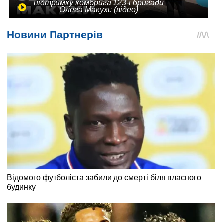
підтримку комбрига 123-ї бригади
Олега Макухи (відео)