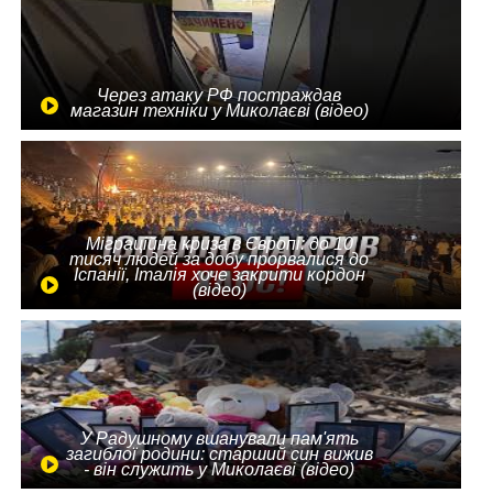
Через атаку РФ постраждав
магазин техніки у Миколаєві (відео)
Міграційна криза в Європі: до 10
тисяч людей за добу прорвалися до
Іспанії, Італія хоче закрити кордон
(відео)
У Радушному вшанували пам'ять
загиблої родини: старший син вижив
- він служить у Миколаєві (відео)