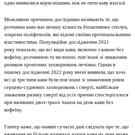
одно виявилися кориснішими, ніж не пити каву взагалі.
Можливою причиною дослідники називають те, що
розчинна кава має меншу кількість біоактивних сполук,
зокрема поліфенолів, які відомі своїми протизапальними
властивостями. Популяційне дослідження 2021
року показало, що всі види кави, включно з кавою без
кофеїну, розчинною та меленою, пов’язані зі зниженим
ризиком хронічних захворювань печінки. Однак в
іншому дослідженні 2022 року вчені виявили, що хоча
всі ці три типи кави були пов’язані зі зниженням рівня
серцево-судинних захворювань і смерті, найбільше
зниження ризику смерті від усіх причин спостерігалося
при вживанні двох-трьох чашок на день кави без
кофеїну.
Гантер каже, що наявні сучасні дані свідчать про те, що
вживання не більше чотирьох чашок кави на день може