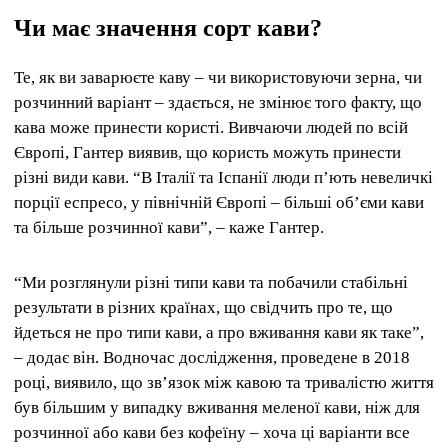
Чи має значення сорт кави?
Те, як ви заварюєте каву – чи використовуючи зерна, чи
розчинний варіант – здається, не змінює того факту, що
кава може принести користі. Вивчаючи людей по всій
Європі, Гантер виявив, що користь можуть принести
різні види кави. “В Італії та Іспанії люди п’ють невеличкі
порції еспресо, у північній Європі – більші об’єми кави
та більше розчинної кави”, – каже Гантер.
“Ми розглянули різні типи кави та побачили стабільні
результати в різних країнах, що свідчить про те, що
йдеться не про типи кави, а про вживання кави як таке”,
– додає він. Водночас дослідження, проведене в 2018
році, виявило, що зв’язок між кавою та тривалістю життя
був більшим у випадку вживання меленої кави, ніж для
розчинної або кави без кофеїну – хоча ці варіанти все