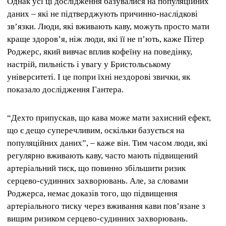
Однак усі ці дослідження базувалися на популяційних
даних – які не підтверджують причинно-наслідкові
зв’язки. Люди, які вживають каву, можуть просто мати
краще здоров’я, ніж люди, які її не п’ють, каже Пітер
Роджерс, який вивчає вплив кофеїну на поведінку,
настрій, пильність і увагу у Бристольському
університеті. І це попри їхні нездорові звички, як
показало дослідження Гантера.
“Дехто припускав, що кава може мати захисний ефект,
що є дещо суперечливим, оскільки базується на
популяційних даних”, – каже він. Тим часом люди, які
регулярно вживають каву, часто мають підвищений
артеріальний тиск, що повинно збільшити ризик
серцево-судинних захворювань. Але, за словами
Роджерса, немає доказів того, що підвищення
артеріального тиску через вживання кави пов’язане з
вищим ризиком серцево-судинних захворювань.