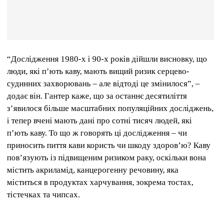
“Дослідження 1980-х і 90-х років дійшли висновку, що
люди, які п’ють каву, мають вищий ризик серцево-
судинних захворювань – але відтоді це змінилося”, –
додає він. Гантер каже, що за останнє десятиліття
з’явилося більше масштабних популяційних досліджень,
і тепер вчені мають дані про сотні тисяч людей, які
п’ють каву. То що ж говорять ці дослідження – чи
приносить пиття кави користь чи шкоду здоров’ю? Каву
пов’язують із підвищеним ризиком раку, оскільки вона
містить акриламід, канцерогенну речовину, яка
міститься в продуктах харчування, зокрема тостах,
тістечках та чипсах.