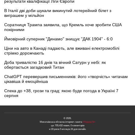
результати кваліфікації Ліги Європи
В Італії дві доби шукали викинутий лотерейний білет з
виграшем у мільйон
Соратниця Трампа заявила, що Кремль хоче зробити США
покірними
Ймовірний суперник "Динамо" знищує "ДАК 1904" - 6:0
Ціни на авто в Канаді падають, але вживані електромобілі
стрімко дорожчають
Доба тривалістю 16 днів та вічний Сатурн у небі: як
обертається загадковий Титан
ChatGPT перевершив письменників: його «творчість» читачам
цікавіша й емоційніша
Спека до +38, грози та град: якою буде погода в Україні 7
серпня
© 2026.
Миколаївська обласна інтернет-газета
«Новини N»
це: 705,432 новин, 0 коментарів
и 19 років 5 місяців 24 дня онлайн.