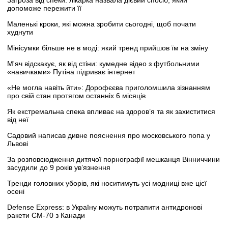
допоможе пережити її
Маленькі кроки, які можна зробити сьогодні, щоб почати
худнути
Мінісумки більше не в моді: який тренд прийшов їм на зміну
М'яч відскакує, як від стіни: кумедне відео з футбольними
«навичками» Путіна підриває інтернет
«Не могла навіть йти»: Дорофєєва приголомшила зізнанням
про свій стан протягом останніх 6 місяців
Як екстремальна спека впливає на здоров’я та як захиститися
від неї
Садовий написав дивне пояснення про московського попа у
Львові
За розповсюдження дитячої порнографії мешканця Вінниччини
засудили до 9 років ув’язнення
Тренди головних уборів, які носитимуть усі модниці вже цієї
осені
Defense Express: в Україну можуть потрапити антидронові
ракети CM-70 з Канади