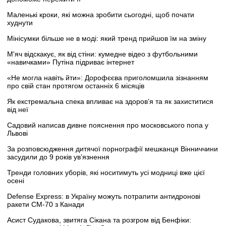
Маленькі кроки, які можна зробити сьогодні, щоб почати
худнути
Мінісумки більше не в моді: який тренд прийшов їм на зміну
М'яч відскакує, як від стіни: кумедне відео з футбольними
«навичками» Путіна підриває інтернет
«Не могла навіть йти»: Дорофєєва приголомшила зізнанням
про свій стан протягом останніх 6 місяців
Як екстремальна спека впливає на здоров’я та як захиститися
від неї
Садовий написав дивне пояснення про московського попа у
Львові
За розповсюдження дитячої порнографії мешканця Вінниччини
засудили до 9 років ув’язнення
Тренди головних уборів, які носитимуть усі модниці вже цієї
осені
Defense Express: в Україну можуть потрапити антидронові
ракети CM-70 з Канади
Асист Судакова, звитяга Сікана та розгром від Бенфіки: