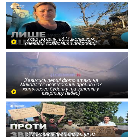
Удар по селу під Миколаєвом:
очевидці повідомили подробиці
З'явились перші фото атаки на
Миколаєві: безпілотник пробив дах
житлового будинку та залетів у
квартиру (відео)
У Миколаєві пройшла акція на