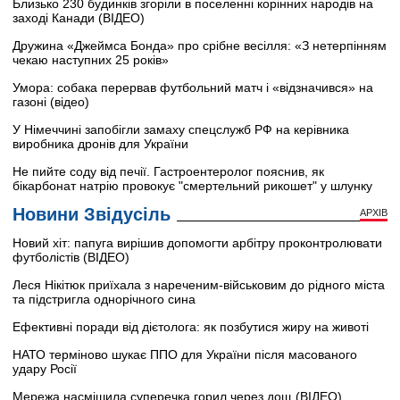
Близько 230 будинків згоріли в поселенні корінних народів на
заході Канади (ВІДЕО)
Дружина «Джеймса Бонда» про срібне весілля: «З нетерпінням
чекаю наступних 25 років»
Умора: собака перервав футбольний матч і «відзначився» на
газоні (відео)
У Німеччині запобігли замаху спецслужб РФ на керівника
виробника дронів для України
Не пийте соду від печії. Гастроентеролог пояснив, як
бікарбонат натрію провокує "смертельний рикошет" у шлунку
Новини Звідусіль
АРХІВ
Новий хіт: папуга вирішив допомогти арбітру проконтролювати
футболістів (ВІДЕО)
Леся Нікітюк приїхала з нареченим-військовим до рідного міста
та підстригла однорічного сина
Ефективні поради від дієтолога: як позбутися жиру на животі
НАТО терміново шукає ППО для України після масованого
удару Росії
Мережа насмішила суперечка горил через дощ (ВІДЕО)