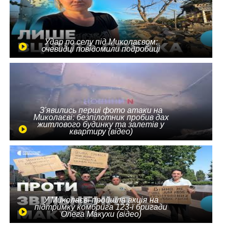
Удар по селу під Миколаєвом:
очевидці повідомили подробиці
З'явились перші фото атаки на
Миколаєві: безпілотник пробив дах
житлового будинку та залетів у
квартиру (відео)
У Миколаєві пройшла акція на
підтримку комбрига 123-ї бригади
Олега Макухи (відео)