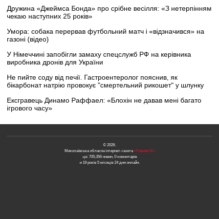
Дружина «Джеймса Бонда» про срібне весілля: «З нетерпінням
чекаю наступних 25 років»
Умора: собака перервав футбольний матч і «відзначився» на
газоні (відео)
У Німеччині запобігли замаху спецслужб РФ на керівника
виробника дронів для України
Не пийте соду від печії. Гастроентеролог пояснив, як
бікарбонат натрію провокує "смертельний рикошет" у шлунку
Ексгравець Динамо Раффаел: «Блохін не давав мені багато
ігрового часу»
© 2026.
Миколаївська обласна інтернет-газета
«Новини N»
це: 705,356 новин, 0 коментарів
и 19 років 5 місяців 24 дня онлайн.