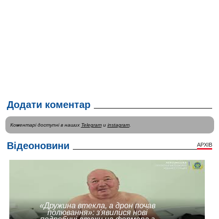
Додати коментар
Коментарі доступні в наших
Telegram
и
instagram
.
Відеоновини
АРХІВ
«Дружина втекла, а дрон почав
полювання»: з'явилися нові