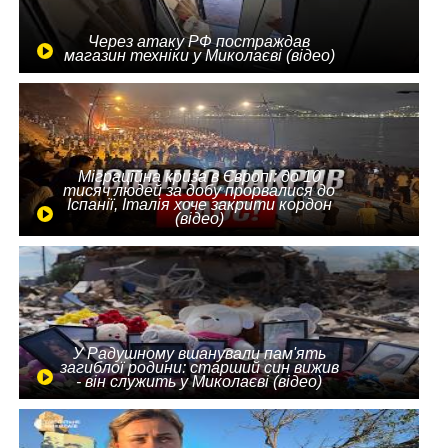
Через атаку РФ постраждав
магазин техніки у Миколаєві (відео)
Міграційна криза в Європі: до 10
тисяч людей за добу прорвалися до
Іспанії, Італія хоче закрити кордон
(відео)
У Радушному вшанували пам'ять
загиблої родини: старший син вижив
- він служить у Миколаєві (відео)