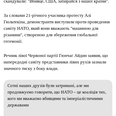
скандували: "Вбивце, США, забирайся з нашої країни".
За словами 21-річного учасника протесту Алі
Гюльтекіна, демонстранти виступили проти проведення
саміту НАТО, який вони вважають "машиною для
різанини", створеною для збереження глобальної
гегемонії.
Речник лівої Червоної партії Гюнчаг Айдин заявив, що
напередодні саміту представники лівих рухів зазнали
значного тиску з боку влади.
Сотні наших друзів були затримані, але ми
продовжуємо говорити, що НАТО – це коаліція тих,
кого ми вважаємо вбивцями та імперіалістичними
державами