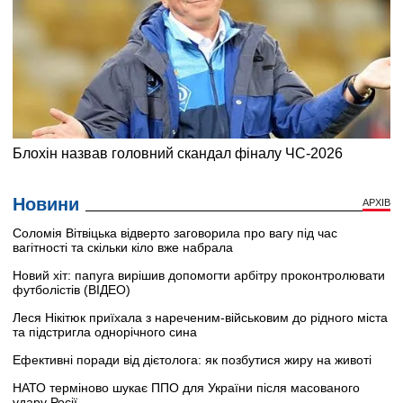
Новини
АРХІВ
Соломія Вітвіцька відверто заговорила про вагу під час
вагітності та скільки кіло вже набрала
Новий хіт: папуга вирішив допомогти арбітру проконтролювати
футболістів (ВІДЕО)
Леся Нікітюк приїхала з нареченим-військовим до рідного міста
та підстригла однорічного сина
Ефективні поради від дієтолога: як позбутися жиру на животі
НАТО терміново шукає ППО для України після масованого
удару Росії