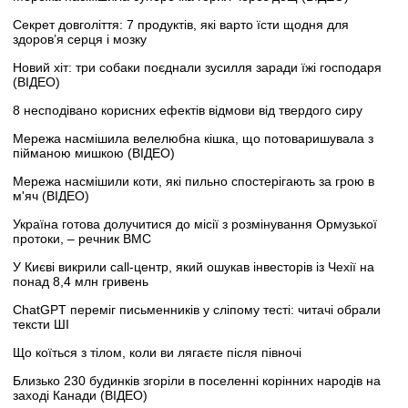
Секрет довголіття: 7 продуктів, які варто їсти щодня для
здоров’я серця і мозку
Новий хіт: три собаки поєднали зусилля заради їжі господаря
(ВІДЕО)
8 несподівано корисних ефектів відмови від твердого сиру
Мережа насмішила велелюбна кішка, що потоваришувала з
пійманою мишкою (ВІДЕО)
Мережа насмішили коти, які пильно спостерігають за грою в
м'яч (ВІДЕО)
Україна готова долучитися до місії з розмінування Ормузької
протоки, – речник ВМС
У Києві викрили call-центр, який ошукав інвесторів із Чехії на
понад 8,4 млн гривень
ChatGPT переміг письменників у сліпому тесті: читачі обрали
тексти ШІ
Що коїться з тілом, коли ви лягаєте після півночі
Близько 230 будинків згоріли в поселенні корінних народів на
заході Канади (ВІДЕО)