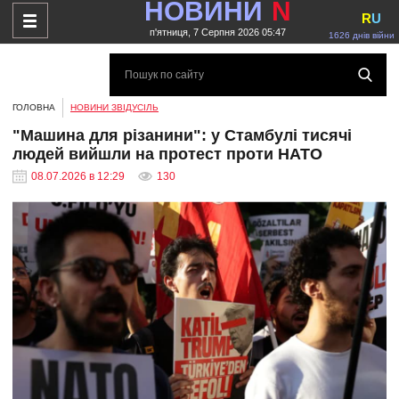
НОВИНИ
N
R
U
п'ятниця, 7 Серпня 2026 05:47
1626 днів війни
ГОЛОВНА
НОВИНИ ЗВІДУСІЛЬ
"Машина для різанини": у Стамбулі тисячі
людей вийшли на протест проти НАТО
08.07.2026 в 12:29
130