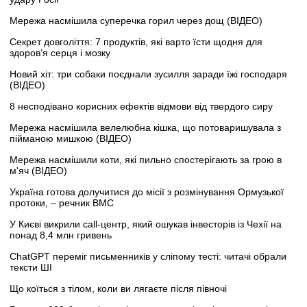
Мережа насмішила суперечка горил через дощ (ВІДЕО)
Секрет довголіття: 7 продуктів, які варто їсти щодня для
здоров’я серця і мозку
Новий хіт: три собаки поєднали зусилля заради їжі господаря
(ВІДЕО)
8 несподівано корисних ефектів відмови від твердого сиру
Мережа насмішила велелюбна кішка, що потоваришувала з
пійманою мишкою (ВІДЕО)
Мережа насмішили коти, які пильно спостерігають за грою в
м'яч (ВІДЕО)
Україна готова долучитися до місії з розмінування Ормузької
протоки, – речник ВМС
У Києві викрили call-центр, який ошукав інвесторів із Чехії на
понад 8,4 млн гривень
ChatGPT переміг письменників у сліпому тесті: читачі обрали
тексти ШІ
Що коїться з тілом, коли ви лягаєте після півночі