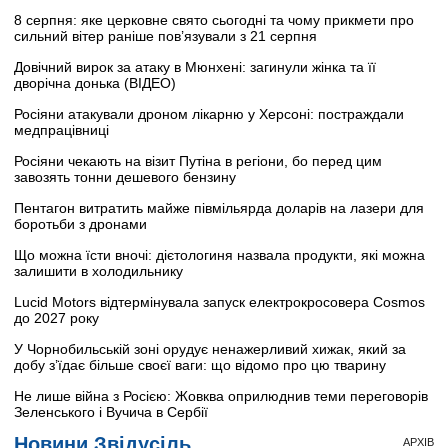
8 серпня: яке церковне свято сьогодні та чому прикмети про
сильний вітер раніше пов’язували з 21 серпня
Довічний вирок за атаку в Мюнхені: загинули жінка та її
дворічна донька (ВІДЕО)
Росіяни атакували дроном лікарню у Херсоні: постраждали
медпрацівниці
Росіяни чекають на візит Путіна в регіони, бо перед цим
завозять тонни дешевого бензину
Пентагон витратить майже півмільярда доларів на лазери для
боротьби з дронами
Що можна їсти вночі: дієтологиня назвала продукти, які можна
залишити в холодильнику
Lucid Motors відтермінувала запуск електрокросовера Cosmos
до 2027 року
У Чорнобильській зоні орудує ненажерливий хижак, який за
добу з’їдає більше своєї ваги: що відомо про цю тварину
Не лише війна з Росією: Жовква оприлюднив теми переговорів
Зеленського і Вучича в Сербії
Новини Звідусіль
АРХІВ