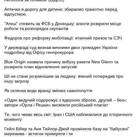
Аптечка в дорогу для дитини: збираємо грамотно перед
відпусткою
"Атеш" стежить за ФСБ у Донецьку: агенти розкрили місце
роботи та розпорядок окупантів
Федоров про реформу мобілізації: етапний призов та СЗЧ
У держзраді суд визнав винними двох громадян України:
подробиці від Офісу генпрокурора
Blue Origin назвала причину вибуху ракети New Glenn та
розкрила план відновлення запусків
ШІ не стане розумнішим за людину: вчений попередив про
іншу загрозу
Як склянка води вранці змінює самопочуття
«Один ведучий подорожує з ядерною зброєю, другий – без»:
автори «Орла і Решки» висміяли російський плагіат
Те, чого чекає весь світ: Іран і США наблизилися до історичного
моменту
Гейлі Бібер та Аня Тейлор-Джой проміняли базу на "бабусині"
мережива - встигни приміряти і ти