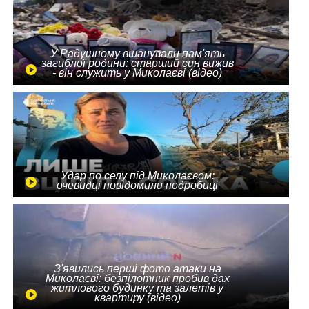
У Радушному вшанували пам'ять
загиблої родини: старший син вижив
- він служить у Миколаєві (відео)
Удар по селу під Миколаєвом:
очевидці повідомили подробиці
З'явились перші фото атаки на
Миколаєві: безпілотник пробив дах
житлового будинку та залетів у
квартиру (відео)