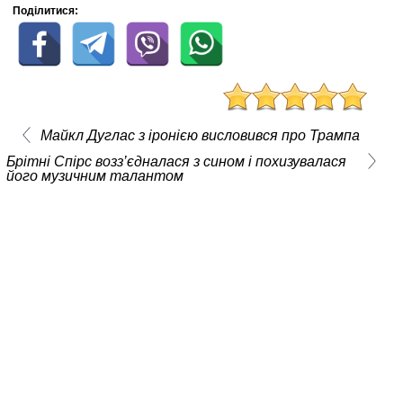
Поділитися:
Майкл Дуглас з іронією висловився про Трампа
Брітні Спірс возз’єдналася з сином і похизувалася
його музичним талантом