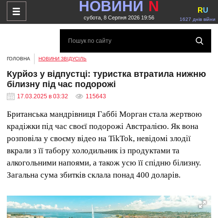
НОВИНИ
N
R
U
субота, 8 Серпня 2026 19:56
1627 днів війни
ГОЛОВНА
НОВИНИ ЗВІДУСІЛЬ
Курйоз у відпустці: туристка втратила нижню
білизну під час подорожі
17.03.2025 в 03:32
115643
Британська мандрівниця Габбі Морган стала жертвою
крадіжки під час своєї подорожі Австралією. Як вона
розповіла у своєму відео на TikTok, невідомі злодії
вкрали з її табору холодильник із продуктами та
алкогольними напоями, а також усю її спідню білизну.
Загальна сума збитків склала понад 400 доларів.