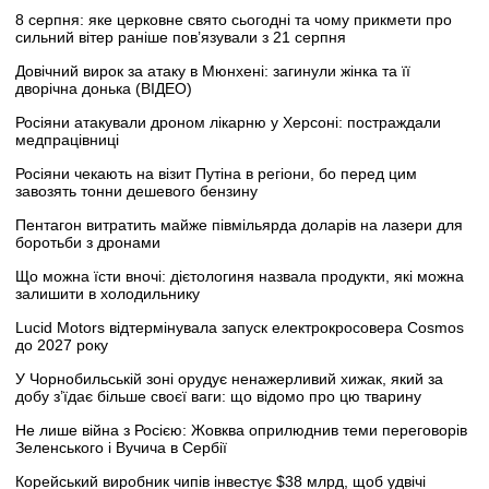
8 серпня: яке церковне свято сьогодні та чому прикмети про
сильний вітер раніше пов’язували з 21 серпня
Довічний вирок за атаку в Мюнхені: загинули жінка та її
дворічна донька (ВІДЕО)
Росіяни атакували дроном лікарню у Херсоні: постраждали
медпрацівниці
Росіяни чекають на візит Путіна в регіони, бо перед цим
завозять тонни дешевого бензину
Пентагон витратить майже півмільярда доларів на лазери для
боротьби з дронами
Що можна їсти вночі: дієтологиня назвала продукти, які можна
залишити в холодильнику
Lucid Motors відтермінувала запуск електрокросовера Cosmos
до 2027 року
У Чорнобильській зоні орудує ненажерливий хижак, який за
добу з’їдає більше своєї ваги: що відомо про цю тварину
Не лише війна з Росією: Жовква оприлюднив теми переговорів
Зеленського і Вучича в Сербії
Корейський виробник чипів інвестує $38 млрд, щоб удвічі