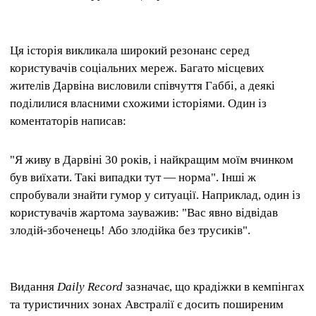
Ця історія викликала широкий резонанс серед
користувачів соціальних мереж. Багато місцевих
жителів Дарвіна висловили співчуття Габбі, а деякі
поділилися власними схожими історіями. Один із
коментаторів написав:
"Я живу в Дарвіні 30 років, і найкращим моїм вчинком
був виїхати. Такі випадки тут — норма". Інші ж
спробували знайти гумор у ситуації. Наприклад, один із
користувачів жартома зауважив: "Вас явно відвідав
злодій-збоченець! Або злодійка без трусиків".
Видання
Daily Record
зазначає, що крадіжки в кемпінгах
та туристичних зонах Австралії є досить поширеним