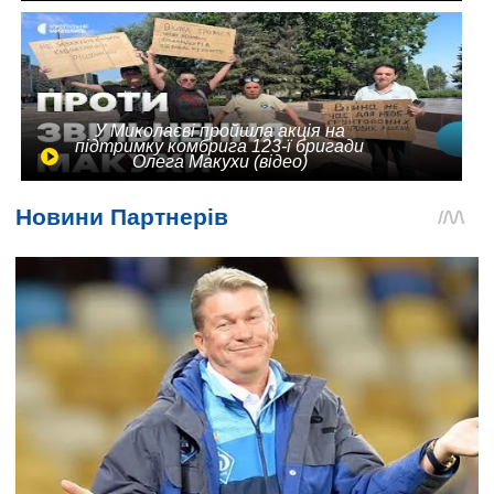
У Миколаєві пройшла акція на
підтримку комбрига 123-ї бригади
Олега Макухи (відео)