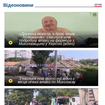
Відеоновини
АРХІВ
«Дружина втекла, а дрон почав
полювання»: з'явилися нові
подробиці атаки на фермера з
Миколаївщини у Херсоні (відео)
З'явилися нові фото та відео з
місця нічної атаки по Миколаєву