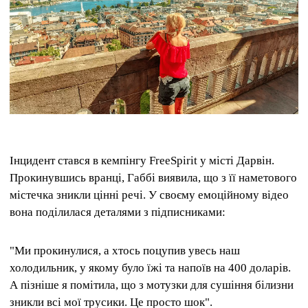
Інцидент стався в кемпінгу FreeSpirit у місті Дарвін.
Прокинувшись вранці, Габбі виявила, що з її наметового
містечка зникли цінні речі. У своєму емоційному відео
вона поділилася деталями з підписниками:
"Ми прокинулися, а хтось поцупив увесь наш
холодильник, у якому було їжі та напоїв на 400 доларів.
А пізніше я помітила, що з мотузки для сушіння білизни
зникли всі мої трусики. Це просто шок".