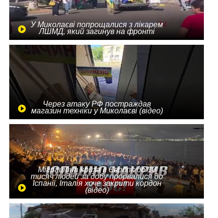
У Миколаєві попрощалися з лікарем
ЛШМД, який загинув на фронті
Через атаку РФ постраждав
магазин техніки у Миколаєві (відео)
Міграційна криза в Європі: до 10
тисяч людей за добу прорвалися до
Іспанії, Італія хоче закрити кордон
(відео)