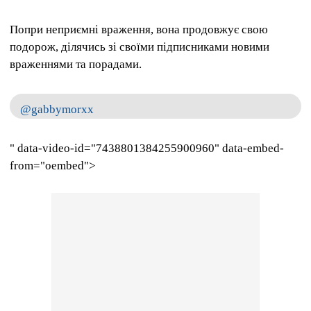
Попри неприємні враження, вона продовжує свою
подорож, ділячись зі своїми підписниками новими
враженнями та порадами.
@gabbymorxx
" data-video-id="7438801384255900960" data-embed-
from="oembed">