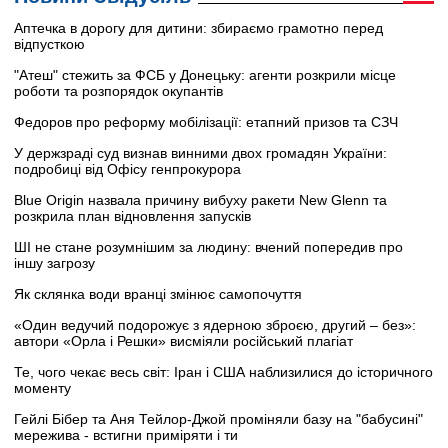
Аптечка в дорогу для дитини: збираємо грамотно перед
відпусткою
"Атеш" стежить за ФСБ у Донецьку: агенти розкрили місце
роботи та розпорядок окупантів
Федоров про реформу мобілізації: етапний призов та СЗЧ
У держзраді суд визнав винними двох громадян України:
подробиці від Офісу генпрокурора
Blue Origin назвала причину вибуху ракети New Glenn та
розкрила план відновлення запусків
ШІ не стане розумнішим за людину: вчений попередив про
іншу загрозу
Як склянка води вранці змінює самопочуття
«Один ведучий подорожує з ядерною зброєю, другий – без»:
автори «Орла і Решки» висміяли російський плагіат
Те, чого чекає весь світ: Іран і США наблизилися до історичного
моменту
Гейлі Бібер та Аня Тейлор-Джой проміняли базу на "бабусині"
мережива - встигни приміряти і ти