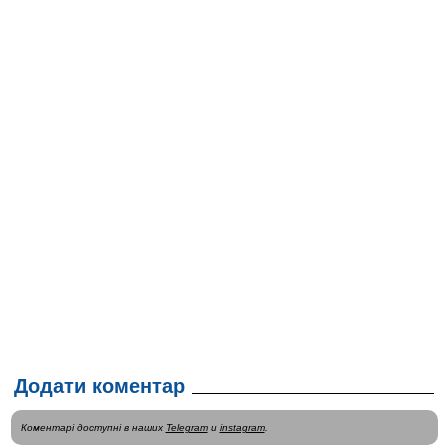
Додати коментар
Коментарі доступні в наших
Telegram
и
instagram
.