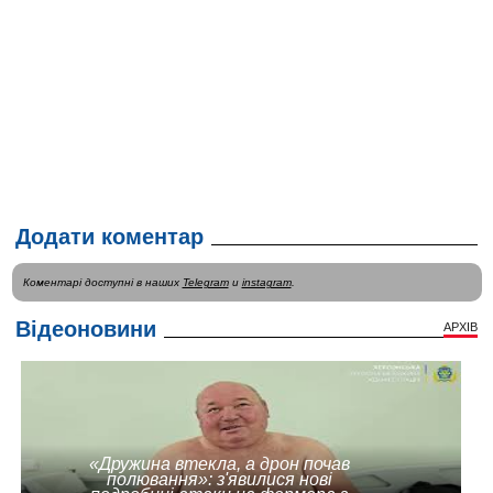
Додати коментар
Коментарі доступні в наших
Telegram
и
instagram
.
Відеоновини
АРХІВ
«Дружина втекла, а дрон почав
полювання»: з'явилися нові