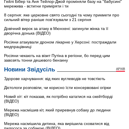
Гейлі Бібер та Аня Тейлор-Джой проміняли базу на "бабусині"
мережива - встигни приміряти і ти
8 серпня: яке церковне свято сьогодні та чому прикмети про
сильний вітер раніше пов’язували з 21 серпня
Довічний вирок за атаку в Мюнхені: загинули жінка та її
дворічна донька (ВІДЕО)
Росіяни атакували дроном лікарню у Херсоні: постраждали
медпрацівниці
Росіяни чекають на візит Путіна в регіони, бо перед цим
завозять тонни дешевого бензину
Новини Звідусіль
АРХІВ
Здорове харчування: від яких вуглеводів не товстіють
Дієтологи розповіли, чи корисно їсти консервовані огірки
Новий хіт: кіт показав, як потрібно кататися на скейтборді
(ВІДЕО)
Мережа насмішив кіт, який приревнув собаку до людини
(ВІДЕО)
Мережа насмішила дитина, яка вирішила сховатися від
пилососа за собакою (ВІДЕО)