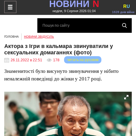
НОВИНИ
N
R
U
неділя, 9 Серпня 2026 01:04
1628 днів війни
ГОЛОВНА
НОВИНИ ЗВІДУСІЛЬ
Актора з Ігри в кальмара звинуватили у
сексуальних домаганнях (фото)
читать на русском
26.11.2022 в 22:51
178
Знаменитості було висунуто звинувачення у нібито
неналежній поведінці до жінки у 2017 році.