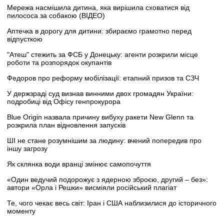
Мережа насмішила дитина, яка вирішила сховатися від
пилососа за собакою (ВІДЕО)
Аптечка в дорогу для дитини: збираємо грамотно перед
відпусткою
"Атеш" стежить за ФСБ у Донецьку: агенти розкрили місце
роботи та розпорядок окупантів
Федоров про реформу мобілізації: етапний призов та СЗЧ
У держзраді суд визнав винними двох громадян України:
подробиці від Офісу генпрокурора
Blue Origin назвала причину вибуху ракети New Glenn та
розкрила план відновлення запусків
ШІ не стане розумнішим за людину: вчений попередив про
іншу загрозу
Як склянка води вранці змінює самопочуття
«Один ведучий подорожує з ядерною зброєю, другий – без»:
автори «Орла і Решки» висміяли російський плагіат
Те, чого чекає весь світ: Іран і США наблизилися до історичного
моменту