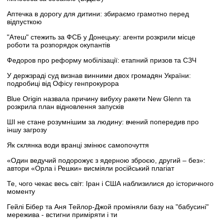
Аптечка в дорогу для дитини: збираємо грамотно перед
відпусткою
"Атеш" стежить за ФСБ у Донецьку: агенти розкрили місце
роботи та розпорядок окупантів
Федоров про реформу мобілізації: етапний призов та СЗЧ
У держзраді суд визнав винними двох громадян України:
подробиці від Офісу генпрокурора
Blue Origin назвала причину вибуху ракети New Glenn та
розкрила план відновлення запусків
ШІ не стане розумнішим за людину: вчений попередив про
іншу загрозу
Як склянка води вранці змінює самопочуття
«Один ведучий подорожує з ядерною зброєю, другий – без»:
автори «Орла і Решки» висміяли російський плагіат
Те, чого чекає весь світ: Іран і США наблизилися до історичного
моменту
Гейлі Бібер та Аня Тейлор-Джой проміняли базу на "бабусині"
мережива - встигни приміряти і ти