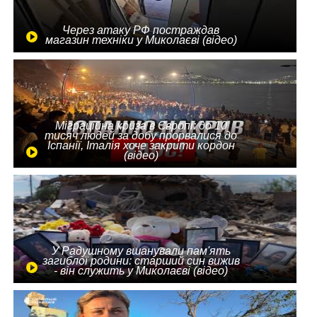
Через атаку РФ постраждав
магазин техніки у Миколаєві (відео)
Міграційна криза в Європі: до 10
тисяч людей за добу прорвалися до
Іспанії, Італія хоче закрити кордон
(відео)
У Радушному вшанували пам'ять
загиблої родини: старший син вижив
- він служить у Миколаєві (відео)