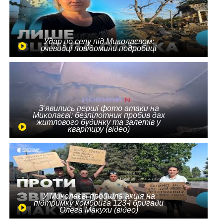
Удар по селу під Миколаєвом:
очевидці повідомили подробиці
З'явились перші фото атаки на
Миколаєві: безпілотник пробив дах
житлового будинку та залетів у
квартиру (відео)
У Миколаєві пройшла акція на
підтримку комбрига 123-ї бригади
Олега Макухи (відео)