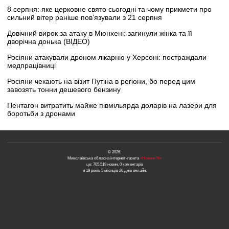
8 серпня: яке церковне свято сьогодні та чому прикмети про
сильний вітер раніше пов’язували з 21 серпня
Довічний вирок за атаку в Мюнхені: загинули жінка та її
дворічна донька (ВІДЕО)
Росіяни атакували дроном лікарню у Херсоні: постраждали
медпрацівниці
Росіяни чекають на візит Путіна в регіони, бо перед цим
завозять тонни дешевого бензину
Пентагон витратить майже півмільярда доларів на лазери для
боротьби з дронами
© 2026.
Миколаївська обласна інтернет-газета
«Новини N»
це: 705,519 новин, 0 коментарів
и 19 років 5 місяців 26 днів онлайн.