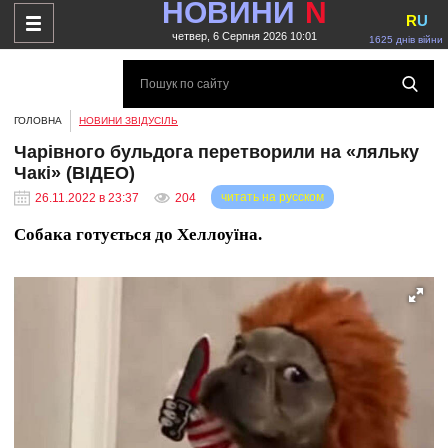
НОВИНИ
N
R
U
четвер, 6 Серпня 2026 10:01
1625 днів війни
ГОЛОВНА
НОВИНИ ЗВІДУСІЛЬ
Чарівного бульдога перетворили на «ляльку
Чакі» (ВІДЕО)
читать на русском
26.11.2022 в 23:37
204
Собака готується до Хеллоуїна.