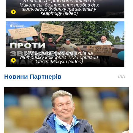
З'явились перші фото атаки на
Миколаєві: безпілотник пробив дах
житлового будинку та залетів у
квартиру (відео)
У Миколаєві пройшла акція на
підтримку комбрига 123-ї бригади
Олега Макухи (відео)