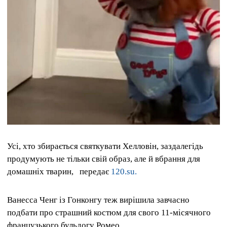
Усі, хто збирається святкувати Хелловін, заздалегідь
продумують не тільки свій образ, але й вбрання для
домашніх тварин,
передає
120.su.
Ванесса Ченг із Гонконгу теж вирішила завчасно
подбати про страшний костюм для свого 11-місячного
французького бульдогу Ромео.