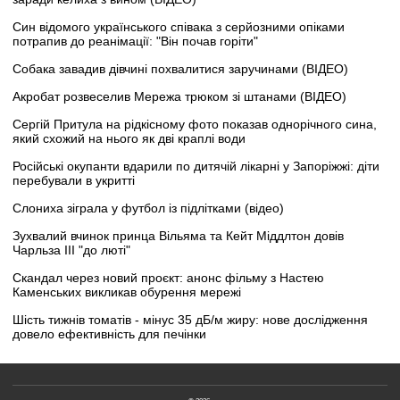
Син відомого українського співака з серйозними опіками
потрапив до реанімації: "Він почав горіти"
Собака завадив дівчині похвалитися заручинами (ВІДЕО)
Акробат розвеселив Мережа трюком зі штанами (ВІДЕО)
Сергій Притула на рідкісному фото показав однорічного сина,
який схожий на нього як дві краплі води
Російські окупанти вдарили по дитячій лікарні у Запоріжжі: діти
перебували в укритті
Слониха зіграла у футбол із підлітками (відео)
Зухвалий вчинок принца Вільяма та Кейт Міддлтон довів
Чарльза III "до люті"
Скандал через новий проєкт: анонс фільму з Настею
Каменських викликав обурення мережі
Шість тижнів томатів - мінус 35 дБ/м жиру: нове дослідження
довело ефективність для печінки