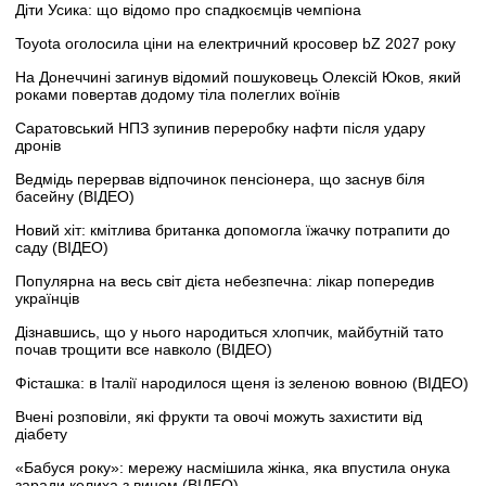
Діти Усика: що відомо про спадкоємців чемпіона
Toyota оголосила ціни на електричний кросовер bZ 2027 року
На Донеччині загинув відомий пошуковець Олексій Юков, який
роками повертав додому тіла полеглих воїнів
Саратовський НПЗ зупинив переробку нафти після удару
дронів
Ведмідь перервав відпочинок пенсіонера, що заснув біля
басейну (ВІДЕО)
Новий хіт: кмітлива британка допомогла їжачку потрапити до
саду (ВІДЕО)
Популярна на весь світ дієта небезпечна: лікар попередив
українців
Дізнавшись, що у нього народиться хлопчик, майбутній тато
почав трощити все навколо (ВІДЕО)
Фісташка: в Італії народилося щеня із зеленою вовною (ВІДЕО)
Вчені розповіли, які фрукти та овочі можуть захистити від
діабету
«Бабуся року»: мережу насмішила жінка, яка впустила онука
заради келиха з вином (ВІДЕО)