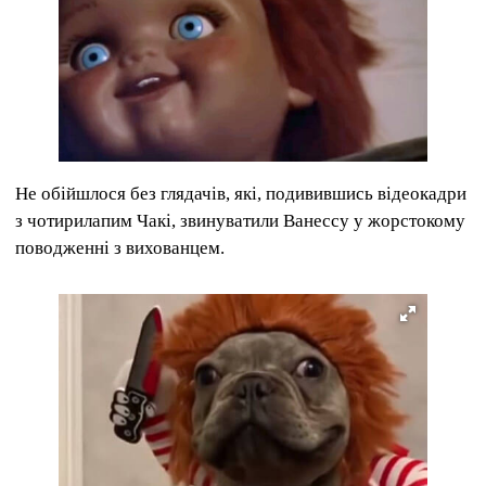
Не обійшлося без глядачів, які, подивившись відеокадри
з чотирилапим Чакі, звинуватили Ванессу у жорстокому
поводженні з вихованцем.