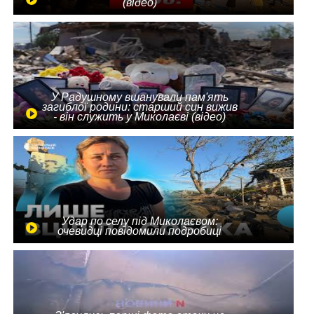
(відео)
У Радушному вшанували пам'ять
загиблої родини: старший син вижив
- він служить у Миколаєві (відео)
Удар по селу під Миколаєвом:
очевидці повідомили подробиці