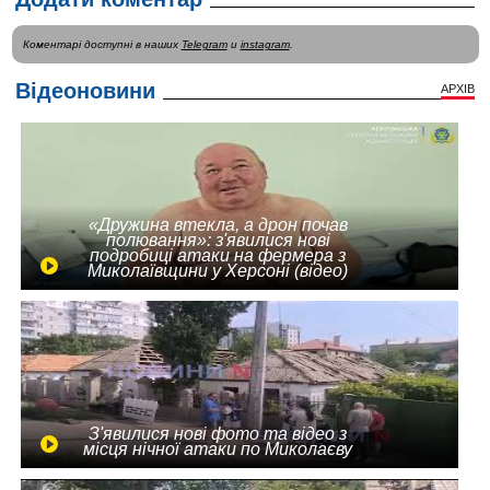
Коментарі доступні в наших
Telegram
и
instagram
.
Відеоновини
АРХІВ
«Дружина втекла, а дрон почав
полювання»: з'явилися нові
подробиці атаки на фермера з
Миколаївщини у Херсоні (відео)
З'явилися нові фото та відео з
місця нічної атаки по Миколаєву