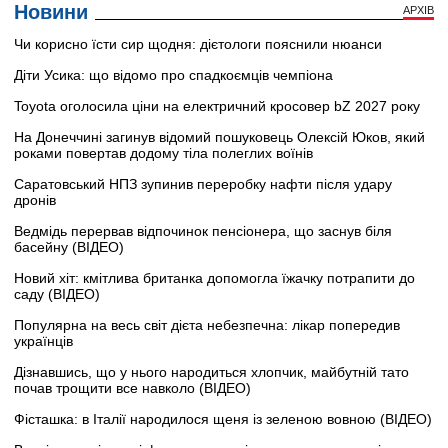
Новини
АРХІВ
Чи корисно їсти сир щодня: дієтологи пояснили нюанси
Діти Усика: що відомо про спадкоємців чемпіона
Toyota оголосила ціни на електричний кросовер bZ 2027 року
На Донеччині загинув відомий пошуковець Олексій Юков, який
роками повертав додому тіла полеглих воїнів
Саратовський НПЗ зупинив переробку нафти після удару
дронів
Ведмідь перервав відпочинок пенсіонера, що заснув біля
басейну (ВІДЕО)
Новий хіт: кмітлива британка допомогла їжачку потрапити до
саду (ВІДЕО)
Популярна на весь світ дієта небезпечна: лікар попередив
українців
Дізнавшись, що у нього народиться хлопчик, майбутній тато
почав трощити все навколо (ВІДЕО)
Фісташка: в Італії народилося щеня із зеленою вовною (ВІДЕО)