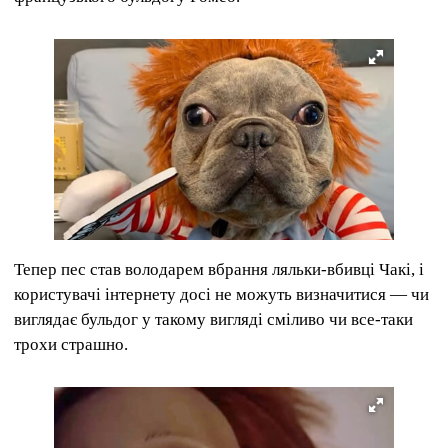
Тепер пес став володарем вбрання ляльки-вбивці Чакі, і
користувачі інтернету досі не можуть визначитися — чи
виглядає бульдог у такому вигляді сміливо чи все-таки
трохи страшно.