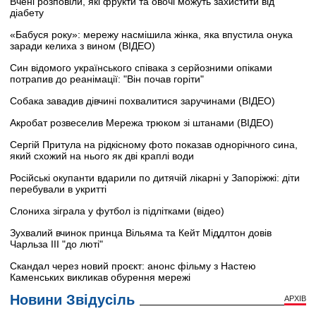
Вчені розповіли, які фрукти та овочі можуть захистити від
діабету
«Бабуся року»: мережу насмішила жінка, яка впустила онука
заради келиха з вином (ВІДЕО)
Син відомого українського співака з серйозними опіками
потрапив до реанімації: "Він почав горіти"
Собака завадив дівчині похвалитися заручинами (ВІДЕО)
Акробат розвеселив Мережа трюком зі штанами (ВІДЕО)
Сергій Притула на рідкісному фото показав однорічного сина,
який схожий на нього як дві краплі води
Російські окупанти вдарили по дитячій лікарні у Запоріжжі: діти
перебували в укритті
Слониха зіграла у футбол із підлітками (відео)
Зухвалий вчинок принца Вільяма та Кейт Міддлтон довів
Чарльза III "до люті"
Скандал через новий проєкт: анонс фільму з Настею
Каменських викликав обурення мережі
Новини Звідусіль
АРХІВ