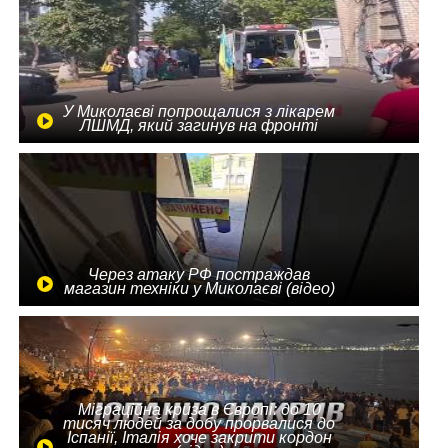
У Миколаєві попрощалися з лікарем
ЛШМД, який загинув на фронті
Через атаку РФ постраждав
магазин техніки у Миколаєві (відео)
Міграційна криза в Європі: до 10
тисяч людей за добу прорвалися до
Іспанії, Італія хоче закрити кордон