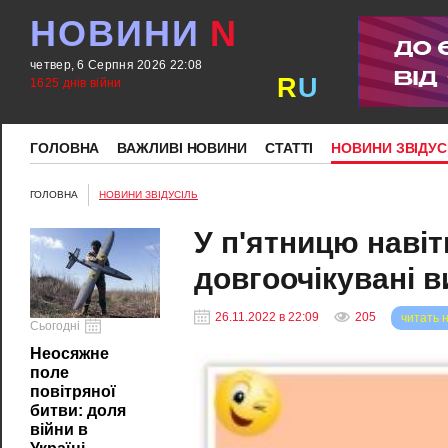
НОВИНИ
N
четвер, 6 Серпня 2026 22:08
R
U
1625 днів війни
ГОЛОВНА
ВАЖЛИВІ НОВИНИ
СТАТТІ
НОВИНИ ЗВІДУС
ГОЛОВНА
НОВИНИ ЗВІДУСІЛЬ
У п'ятницю навіт
довгоочікувані в
26.11.2022 в 22:09
205
читать 
Сьогодні
Неосяжне
поле
повітряної
битви: доля
війни в