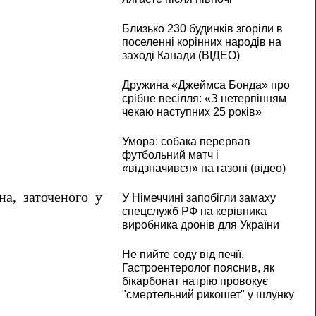
Близько 230 будинків згоріли в
поселенні корінних народів на
заході Канади (ВІДЕО)
Дружина «Джеймса Бонда» про
срібне весілля: «З нетерпінням
чекаю наступних 25 років»
Умора: собака перервав
футбольний матч і
«відзначився» на газоні (відео)
на, заточеного у
У Німеччині запобігли замаху
спецслужб РФ на керівника
виробника дронів для України
Не пийте соду від печії.
Гастроентеролог пояснив, як
бікарбонат натрію провокує
"смертельний рикошет" у шлунку