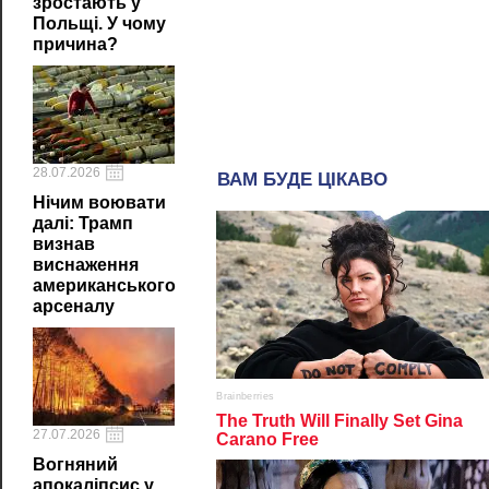
зростають у
Польщі. У чому
причина?
28.07.2026
Нічим воювати
далі: Трамп
визнав
виснаження
американського
арсеналу
27.07.2026
Вогняний
апокаліпсис у