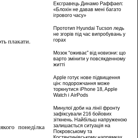
Ексгравець Динамо Раффаел:
«Блохін не давав мені багато
ігрового часу»
Прототип Hyundai Tucson ледь
не згорів під час випробувань у
горах
ть плакати.
Мозок “оживає” від новизни: що
варто змінити у повсякденному
житті
Apple готує нове підвищення
цін: подорожчання може
торкнутися iPhone 18, Apple
Watch і AirPods
Минулої доби на лінії фронту
зафіксували 216 бойових
зіткнень. Найбільш напруженою
залишається ситуація на
якого понеділка
Покровському та
Костянтинівському напрямках,