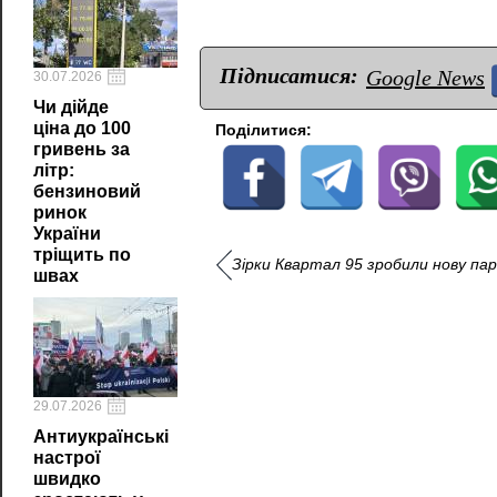
Підписатися:
Google News
30.07.2026
Чи дійде
ціна до 100
Поділитися:
гривень за
літр:
бензиновий
ринок
України
тріщить по
Зірки Квартал 95 зробили нову пар
швах
29.07.2026
Антиукраїнські
настрої
швидко