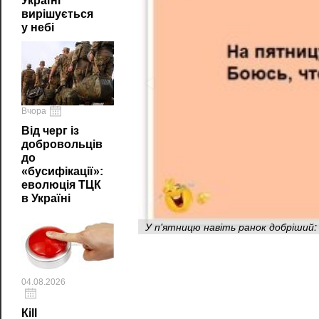
Україні
вирішується
у небі
Вчора
Від черг із
добровольців
до
«бусифікації»:
еволюція ТЦК
в Україні
У п'ятницю навіть ранок добріший: 
04.08.2026
Кill