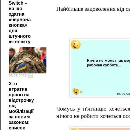
Switch –
Найбільше задоволення від с
на що
здатна
«червона
кнопка»
для
штучного
інтелекту
03.08.2026
Хто
втратив
право на
відстрочку
від
Чомусь у п'ятницю хочетьс
мобілізації
нічого не робити хочеться ос
за новим
законом:
список