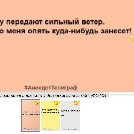
позитивні анекдоти у довгоочікувані вихідні (ФОТО)