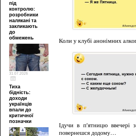
під
контролю:
розробники
налякані та
закликають
до
обмежень
Коли у клубі анонімних алко
31.07.2026
Тиха
бідність:
доходи
українців
впали до
критичної
позначки
Ідучи в п'ятницю ввечері 
повернешся додому…