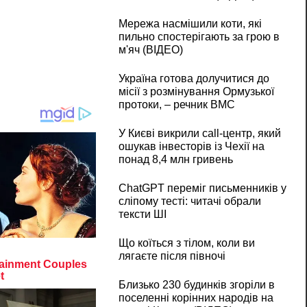
Мережа насмішили коти, які
пильно спостерігають за грою в
м'яч (ВІДЕО)
Україна готова долучитися до
місії з розмінування Ормузької
протоки, – речник ВМС
У Києві викрили call-центр, який
ошукав інвесторів із Чехії на
понад 8,4 млн гривень
ChatGPT переміг письменників у
сліпому тесті: читачі обрали
тексти ШІ
Що коїться з тілом, коли ви
лягаєте після півночі
Близько 230 будинків згоріли в
поселенні корінних народів на