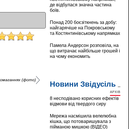
де відбулася значна частина
боїв.
Понад 200 боєзіткнень за добу:
найгарячіше на Покровському
та Костянтинівському напрямках
Памела Андерсон розповіла, на
що витрачає найбільше грошей і
на чому економить
домаганнях (фото)
Новини Звідусіль
АРХІВ
8 несподівано корисних ефектів
відмови від твердого сиру
Мережа насмішила велелюбна
кішка, що потоваришувала з
пійманою мишкою (ВІДЕО)