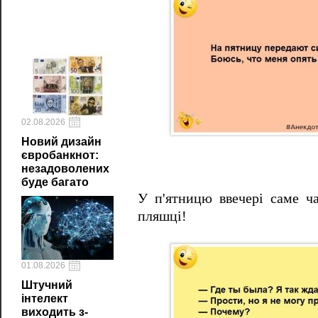
02.08.2026
Новий дизайн
євробанкнот:
незадоволених
буде багато
У п'ятницю ввечері саме ча
пляшці!
01.08.2026
Штучний
інтелект
виходить з-