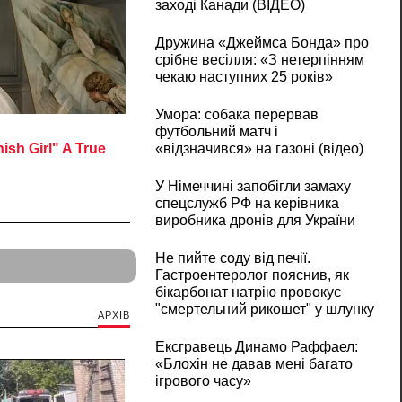
заході Канади (ВІДЕО)
Дружина «Джеймса Бонда» про
срібне весілля: «З нетерпінням
чекаю наступних 25 років»
Умора: собака перервав
футбольний матч і
«відзначився» на газоні (відео)
У Німеччині запобігли замаху
спецслужб РФ на керівника
виробника дронів для України
Не пийте соду від печії.
Гастроентеролог пояснив, як
бікарбонат натрію провокує
"смертельний рикошет" у шлунку
АРХІВ
Ексгравець Динамо Раффаел:
«Блохін не давав мені багато
ігрового часу»