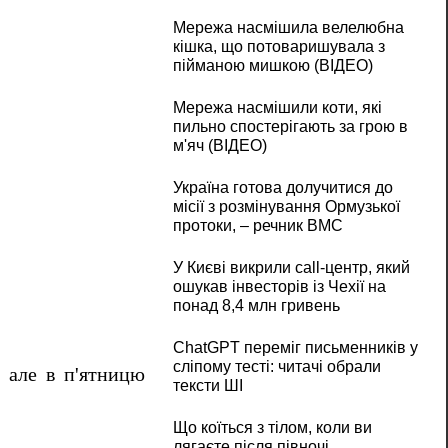
Мережа насмішила велелюбна
кішка, що потоваришувала з
пійманою мишкою (ВІДЕО)
Мережа насмішили коти, які
пильно спостерігають за грою в
м'яч (ВІДЕО)
Україна готова долучитися до
місії з розмінування Ормузької
протоки, – речник ВМС
У Києві викрили call-центр, який
ошукав інвесторів із Чехії на
понад 8,4 млн гривень
ChatGPT переміг письменників у
сліпому тесті: читачі обрали
, але в п'ятницю
тексти ШІ
Що коїться з тілом, коли ви
лягаєте після півночі