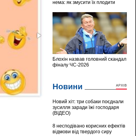
Новини
АРХІВ
У п'ятницю навіть ранок добріший: позити
Новий хіт: три собаки поєднали
зусилля заради їжі господаря
(ВІДЕО)
8 несподівано корисних ефектів
відмови від твердого сиру