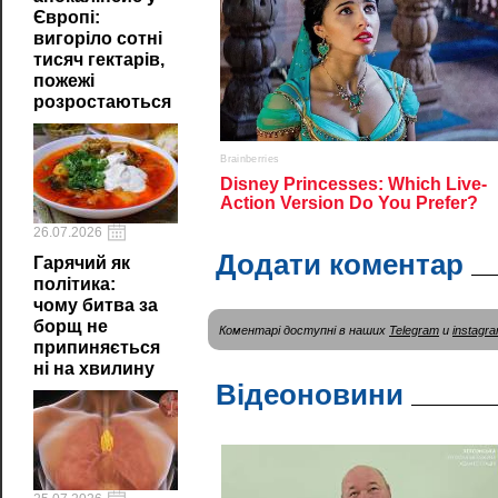
Європі:
вигоріло сотні
тисяч гектарів,
пожежі
розростаються
26.07.2026
Додати коментар
Гарячий як
політика:
чому битва за
борщ не
Коментарі доступні в наших
Telegram
и
instagr
припиняється
ні на хвилину
Відеоновини