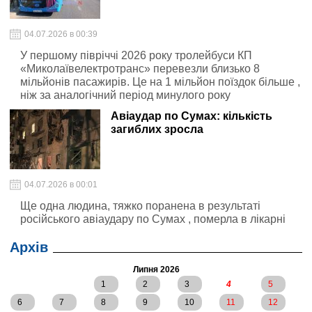
04.07.2026 в 00:39
У першому півріччі 2026 року тролейбуси КП
«Миколаївелектротранс» перевезли близько 8
мільйонів пасажирів. Це на 1 мільйон поїздок більше ,
ніж за аналогічний період минулого року
Авіаудар по Сумах: кількість
загиблих зросла
04.07.2026 в 00:01
Ще одна людина, тяжко поранена в результаті
російського авіаудару по Сумах , померла в лікарні
Архів
Липня 2026
1
2
3
4
5
6
7
8
9
10
11
12