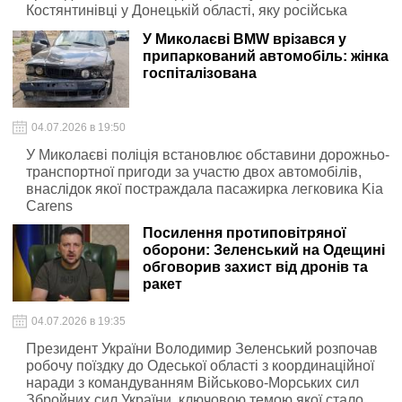
Костянтинівці у Донецькій області, яку російська
сторона називає «захопленою»
У Миколаєві BMW врізався у
припаркований автомобіль: жінка
госпіталізована
04.07.2026 в 19:50
У Миколаєві поліція встановлює обставини дорожньо-
транспортної пригоди за участю двох автомобілів,
внаслідок якої постраждала пасажирка легковика Kia
Carens
Посилення протиповітряної
оборони: Зеленський на Одещині
обговорив захист від дронів та
ракет
04.07.2026 в 19:35
Президент України Володимир Зеленський розпочав
робочу поїздку до Одеської області з координаційної
наради з командуванням Військово-Морських сил
Збройних сил України, ключовою темою якої стало