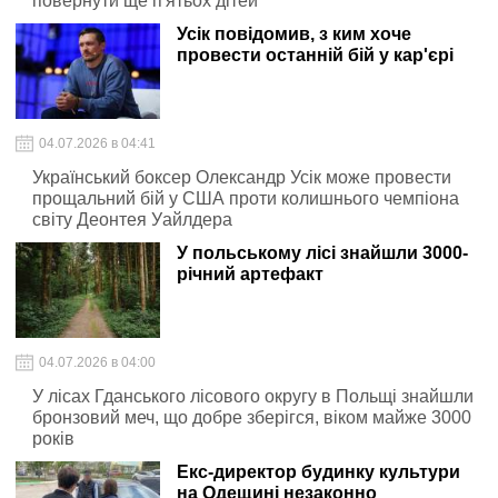
повернути ще п'ятьох дітей
Усік повідомив, з ким хоче
провести останній бій у кар'єрі
04.07.2026 в 04:41
Український боксер Олександр Усік може провести
прощальний бій у США проти колишнього чемпіона
світу Деонтея Уайлдера
У польському лісі знайшли 3000-
річний артефакт
04.07.2026 в 04:00
У лісах Гданського лісового округу в Польщі знайшли
бронзовий меч, що добре зберігся, віком майже 3000
років
Екс-директор будинку культури
на Одещині незаконно