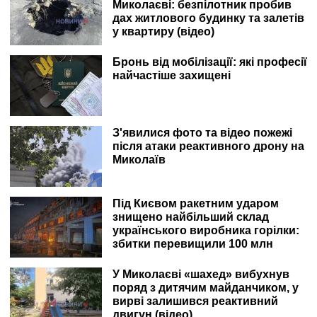
Миколаєві: безпілотник пробив
дах житлового будинку та залетів
у квартиру (відео)
Бронь від мобілізації: які професії
найчастіше захищені
З'явилися фото та відео пожежі
після атаки реактивного дрону на
Миколаїв
Під Києвом ракетним ударом
знищено найбільший склад
українського виробника горілки:
збитки перевищили 100 млн
У Миколаєві «шахед» вибухнув
поряд з дитячим майданчиком, у
вирві залишився реактивний
двигун (відео)