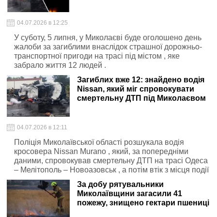
04.07.2026 в 12:25
У суботу, 5 липня, у Миколаєві буде оголошено день
жалоби за загиблими внаслідок страшної дорожньо-
транспортної пригоди на трасі під містом , яке
забрало життя 12 людей .
Загиблих вже 12: знайдено водія
Nissan, який міг спровокувати
смертельну ДТП під Миколаєвом
04.07.2026 в 12:11
Поліція Миколаївської області розшукала водія
кросовера Nissan Murano , який, за попередніми
даними, спровокував смертельну ДТП на трасі Одеса
– Мелітополь – Новоазовськ , а потім втік з місця події
За добу рятувальники
Миколаївщини загасили 41
пожежу, знищено гектари пшениці