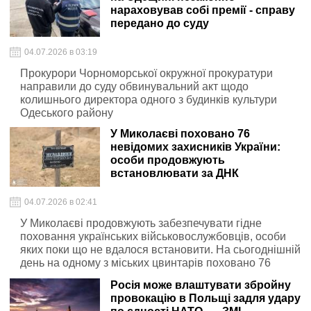
нараховував собі премії - справу
передано до суду
04.07.2026 в 03:19
Прокурори Чорноморської окружної прокуратури
направили до суду обвинувальний акт щодо
колишнього директора одного з будинків культури
Одеського району
У Миколаєві поховано 76
невідомих захисників України:
особи продовжують
встановлювати за ДНК
04.07.2026 в 02:41
У Миколаєві продовжують забезпечувати гідне
поховання українських військовослужбовців, особи
яких поки що не вдалося встановити. На сьогоднішній
день на одному з міських цвинтарів поховано 76
захисників та захисниць України, чиї імена ще
Росія може влаштувати збройну
невідомі
провокацію в Польщі задля удару