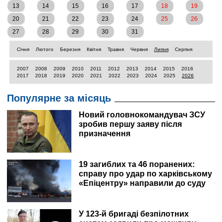
13
14
15
16
17
18
19
20
21
22
23
24
25
26
27
28
29
30
31
Січня
Лютого
Березня
Квітня
Травня
Червня
Липня
Серпня
2007
2008
2009
2010
2011
2012
2013
2014
2015
2016
2017
2018
2019
2020
2021
2022
2023
2024
2025
2026
Популярне за місяць
Новий головнокомандувач ЗСУ
зробив першу заяву після
призначення
19 загиблих та 46 поранених:
справу про удар по харківському
«Епіцентру» направили до суду
У 123-й бригаді безпілотних