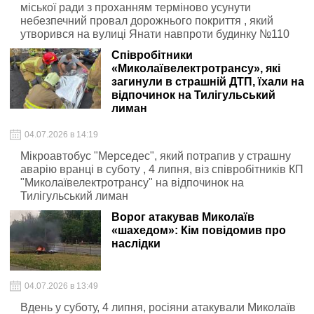
міської ради з проханням терміново усунути
небезпечний провал дорожнього покриття , який
утворився на вулиці Янати навпроти будинку №110
Співробітники
«Миколаївелектротрансу», які
загинули в страшній ДТП, їхали на
відпочинок на Тилігульський
лиман
04.07.2026 в 14:19
Мікроавтобус "Мерседес", який потрапив у страшну
аварію вранці в суботу , 4 липня, віз співробітників КП
"Миколаївелектротрансу" на відпочинок на
Тилігульський лиман
Ворог атакував Миколаїв
«шахедом»: Кім повідомив про
наслідки
04.07.2026 в 13:49
Вдень у суботу, 4 липня, росіяни атакували Миколаїв