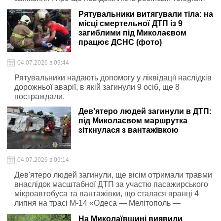
канали
Рятувальники витягували тіла: на
місці смертельної ДТП із 9
загиблими під Миколаєвом
працює ДСНС (фото)
04.07.2026 в 09:44
Рятувальники надають допомогу у ліквідації наслідків
дорожньої аварії, в якій загинули 9 осіб, ще 8
постраждали.
Дев'ятеро людей загинули в ДТП:
під Миколаєвом маршрутка
зіткнулася з вантажівкою
04.07.2026 в 09:14
Дев'ятеро людей загинули, ще вісім отримали травми
внаслідок масштабної ДТП за участю пасажирського
мікроавтобуса та вантажівки, що сталася вранці 4
липня на трасі М-14 «Одеса — Мелітополь —
Новоазовськ»
На Миколаївщині виявили