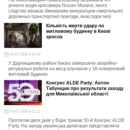
річного водія кросовера Nissan Murano, якого
слідство вважає ймовірним винуватцем смертельної
дорожньо-транспортної пригоди, внаслідок якої
загинуло 12 людей
Кількість жертв удару по
житловому будинку в Києві
зросла
04.07.2026 в 21:30
У Дарницькому районі Києва завершено аварійно-
рятувальні роботи на місці влучання у 16-поверховий
житловий будинок
Конгрес ALDE Party: Антон
Табунщик про результати заходу
для Миколаївської області
04.07.2026 в 21:11
Протягом двох днів у Відні тривав 50-й Конгрес ALDE
Party. На заході українська делегація представляла