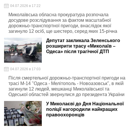
04.07.2026 в 17:22
Миколаївська обласна прокуратура розпочала
досудове розслідування за фактом масштабної
дорожньо-транспортної пригоди, внаслідок якої
загинуло 12 осіб, ще шестеро, серед яких 15-річна
дівчина, отримали травми
Депутат закликала Зеленського
розширити трасу «Миколаїв –
Одеса» після трагічної ДТП
04.07.2026 в 17:03
Після смертельної дорожньо-транспортної пригоди на
трасі М-14 "Одеса - Мелітополь - Новоазовськ", в якій
загинули 12 людей, мешканці Миколаївської та
Одеської областей звернулися до президента України
Володимира Зеленського із закликом ініціювати
У Миколаєві до Дня Національної
розширення автодороги.
поліції нагородили найкращих
правоохоронців