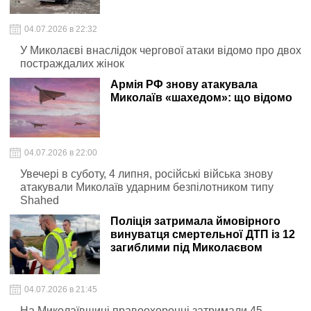
04.07.2026 в 22:32
У Миколаєві внаслідок чергової атаки відомо про двох
постраждалих жінок
Армія РФ знову атакувала
Миколаїв «шахедом»: що відомо
04.07.2026 в 22:00
Увечері в суботу, 4 липня, російські війська знову
атакували Миколаїв ударним безпілотником типу
Shahed
Поліція затримала ймовірного
винуватця смертельної ДТП із 12
загиблими під Миколаєвом
04.07.2026 в 21:45
На Миколаївщині правоохоронці затримали 45-