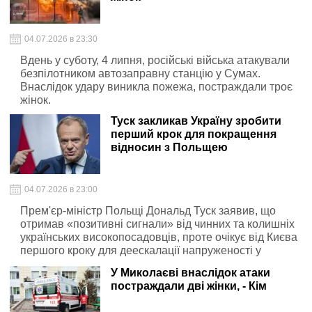
04.07.2026 в 23:30
Вдень у суботу, 4 липня, російські війська атакували
безпілотником автозаправну станцію у Сумах.
Внаслідок удару виникла пожежа, постраждали троє
жінок.
Туск закликав Україну зробити
перший крок для покращення
відносин з Польщею
04.07.2026 в 23:00
Прем'єр-міністр Польщі Дональд Туск заявив, що
отримав «позитивні сигнали» від чинних та колишніх
українських високопосадовців, проте очікує від Києва
першого кроку для деескалації напруженості у
двосторонніх відносинах
У Миколаєві внаслідок атаки
постраждали дві жінки, - Кім