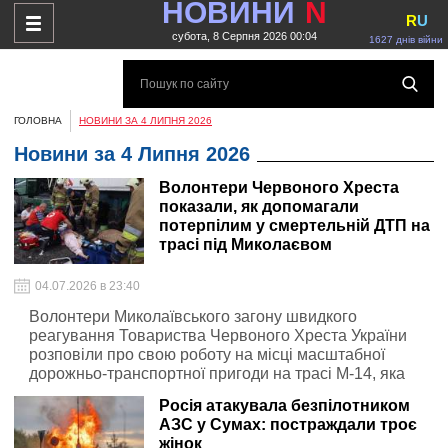
НОВИНИ
N
R
U
субота, 8 Серпня 2026 00:04
1627 днів війни
ГОЛОВНА
НОВИНИ ЗА 4 ЛИПНЯ 2026
Новини за 4 Липня 2026
Волонтери Червоного Хреста
показали, як допомагали
потерпілим у смертельній ДТП на
трасі під Миколаєвом
04.07.2026 в 23:40
Волонтери Миколаївського загону швидкого
реагування Товариства Червоного Хреста України
розповіли про свою роботу на місці масштабної
дорожньо-транспортної пригоди на трасі М-14, яка
забрала життя 12 людей.
Росія атакувала безпілотником
АЗС у Сумах: постраждали троє
жінок