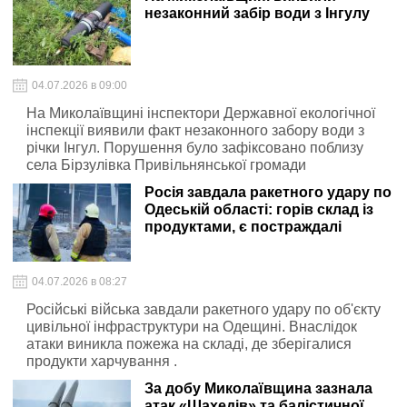
незаконний забір води з Інгулу
04.07.2026 в 09:00
На Миколаївщині інспектори Державної екологічної
інспекції виявили факт незаконного забору води з
річки Інгул. Порушення було зафіксовано поблизу
села Бірзулівка Привільнянської громади
Росія завдала ракетного удару по
Одеській області: горів склад із
продуктами, є постраждалі
04.07.2026 в 08:27
Російські війська завдали ракетного удару по об'єкту
цивільної інфраструктури на Одещині. Внаслідок
атаки виникла пожежа на складі, де зберігалися
продукти харчування .
За добу Миколаївщина зазнала
атак «Шахедів» та балістичної