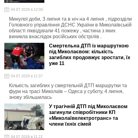
04.07.2026 в 12:00
Минулої доби, 3 липня та в ніч на 4 липня , підрозділи
Головного управління ДСНС України в Миколаївській
області ліквідували 41 пожежу , частина з яких
виникла внаслідок російських обстрілів .
Смертельна ДТП із маршруткою
під Миколаєвом: кількість
загиблих продовжує зростати, їх
уже 11
04.07.2026 в 11:37
Кількість загиблих у смертельній ДТП маршрутки та
фури на трасі Миколаїв – Одеса у суботу, 4 липня,
знову збільшилась
У трагічній ДТП під Миколаєвом
загинули співробітники КП
«Миколаївелектротранс» та
члени їхніх сімей
04.07.2026 в 11:22