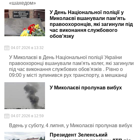
«шахедом»
У День Національної поліції у
Миколаєві вшанували пам'ять
правоохоронців, які загинули під
час виконання службового
обов'язку
04.07.2026 в 13:32
У Миколаєві в День Національної поліції України
правоохоронці вшанували пам'ять колег, які загинули
під час виконання службових обов'язків . Рівно о
09:00 у місті зупинився рух транспорту, а мешканці
схилили голови за хвилину мовчання
У Миколаєві пролунав вибух
04.07.2026 в 12:59
Вдень у суботу, 4 липня, у Миколаєві пролунав вибух
Президент Зеленський