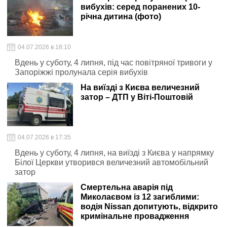
вибухів: серед поранених 10-
річна дитина (фото)
04.07.2026 в 18:10
Вдень у суботу, 4 липня, під час повітряної тривоги у
Запоріжжі пролунала серія вибухів
На виїзді з Києва величезний
затор – ДТП у Віті-Поштовій
04.07.2026 в 17:35
Вдень у суботу, 4 липня, на виїзді з Києва у напрямку
Білої Церкви утворився величезний автомобільний
затор
Смертельна аварія під
Миколаєвом із 12 загиблими:
водія Nissan допитують, відкрито
кримінальне провадження