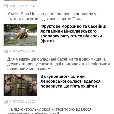
04.07.2026 в 06:37
У місті Біла Церква двоє товаришів вступили у
статеві стосунки з дівчиною проти її волі.
Фруктове морозиво та басейни:
як тварини Миколаївського
зоопарку рятуються від спеки
(фото)
04.07.2026 в 06:00
Для мешканців обладнані басейни та водоймища, а
деяких тварин у спекотні дні пригощають спеціальним
фруктовим морозивом
З окупованої частини
Херсонської області вдалося
повернути ще п'ятьох дітей
04.07.2026 в 05:25
На підконтрольну Україні територію вдалося