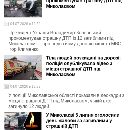
прокоментував трагічну ДТП під
Миколаєвом
04.07.2026 в 12:52
Президент України Володимир Зеленський
прокоментував страшну ДТП із 12 загиблими під
Миколаєвом — про подію йому доповів міністр МВС
Ігор Клименко
Тіла людей розкидані на дорозі:
поліція опублікувала відео з
місця страшної ДТП під
Миколаєвом
04.07.2026 в 12:39
У поліції Миколаївської області показали відеокадри з
місця страшної ДТП під Миколаєвом, у якій вже
загинуло 12 людей
У Миколаєві 5 липня оголосили
день жалоби за загиблими у
страшній ДТП