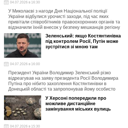
04.07.2026 в 16:30
У Миколаєві з нагоди Дня Національної поліції
України відбулися урочисті заходи, під час яких
привітали співробітників правоохоронних органів та
відзначили їхній внесок у безпеку мешканців регіону
Зеленський: якщо Костянтинівка
під контролем Росії, Путін може
зустрітися зі мною там
04.07.2026 в 16:00
Президент України Володимир Зеленський різко
відреагував на заяву президента Росії Володимира
Путіна про нібито захоплення Костянтинівки в
Донецькій області та запропонував йому особисто
приїхати до міста
У Херсоні попередили про
можливе дистанційне
замінування міських вулиць
04.07.2026 в 15:30