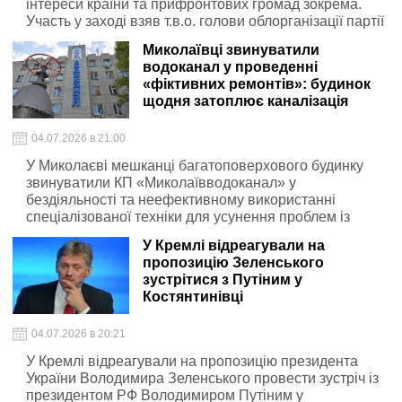
інтереси країни та прифронтових громад зокрема.
Участь у заході взяв т.в.о. голови облорганізації партії
«Слуга Народу», голова Миколаївської обласної ради
Миколаївці звинуватили
Антон Табунщик
водоканал у проведенні
«фіктивних ремонтів»: будинок
щодня затоплює каналізація
04.07.2026 в 21:00
У Миколаєві мешканці багатоповерхового будинку
звинуватили КП «Миколаївводоканал» у
бездіяльності та неефективному використанні
спеціалізованої техніки для усунення проблем із
каналізацією, яка щодня заливає підвал
У Кремлі відреагували на
багатоповерхового будинку
пропозицію Зеленського
зустрітися з Путіним у
Костянтинівці
04.07.2026 в 20:21
У Кремлі відреагували на пропозицію президента
України Володимира Зеленського провести зустріч із
президентом РФ Володимиром Путіним у