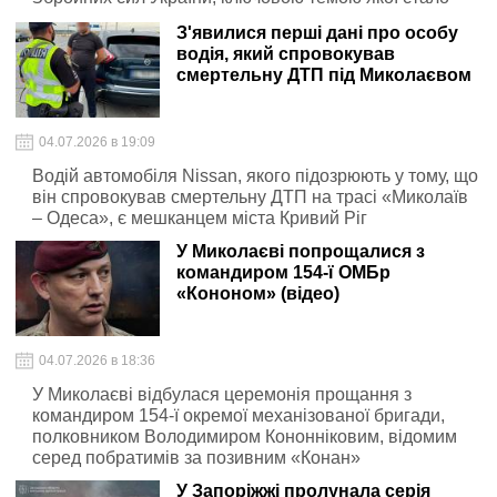
посилення протиповітряної оборони регіону
З'явилися перші дані про особу
водія, який спровокував
смертельну ДТП під Миколаєвом
04.07.2026 в 19:09
Водій автомобіля Nissan, якого підозрюють у тому, що
він спровокував смертельну ДТП на трасі «Миколаїв
– Одеса», є мешканцем міста Кривий Ріг
У Миколаєві попрощалися з
командиром 154-ї ОМБр
«Кононом» (відео)
04.07.2026 в 18:36
У Миколаєві відбулася церемонія прощання з
командиром 154-ї окремої механізованої бригади,
полковником Володимиром Кононніковим, відомим
серед побратимів за позивним «Конан»
У Запоріжжі пролунала серія