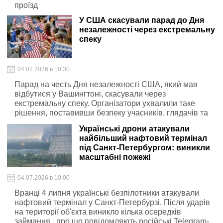
проїзд
У США скасували парад до Дня
незалежності через екстремальну
спеку
04.07.2026 в 10:30
Парад на честь Дня незалежності США, який мав
відбутися у Вашингтоні, скасували через
екстремальну спеку. Організатори ухвалили таке
рішення, поставивши безпеку учасників, глядачів та
персоналу на перше місце
Українські дрони атакували
найбільший нафтовий термінал
під Санкт-Петербургом: виникли
масштабні пожежі
04.07.2026 в 10:00
Вранці 4 липня українські безпілотники атакували
нафтовий термінал у Санкт-Петербурзі. Після ударів
на території об'єкта виникло кілька осередків
займання , про що повідомляють російські Telegram-