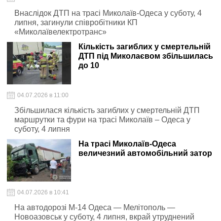
Внаслідок ДТП на трасі Миколаїв-Одеса у суботу, 4
липня, загинули співробітники КП
«Миколаївелектротранс»
Кількість загиблих у смертельній
ДТП під Миколаєвом збільшилась
до 10
04.07.2026 в 11:00
Збільшилася кількість загиблих у смертельній ДТП
маршрутки та фури на трасі Миколаїв – Одеса у
суботу, 4 липня
На трасі Миколаїв-Одеса
величезний автомобільний затор
04.07.2026 в 10:41
На автодорозі М-14 Одеса — Мелітополь —
Новоазовськ у суботу, 4 липня, вкрай утруднений