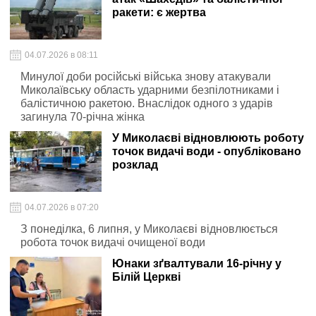
ракети: є жертва
04.07.2026 в 08:11
Минулої доби російські війська знову атакували
Миколаївську область ударними безпілотниками і
балістичною ракетою. Внаслідок одного з ударів
загинула 70-річна жінка
У Миколаєві відновлюють роботу
точок видачі води - опубліковано
розклад
04.07.2026 в 07:20
З понеділка, 6 липня, у Миколаєві відновлюється
робота точок видачі очищеної води
Юнаки зґвалтували 16-річну у
Білій Церкві