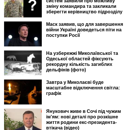
систем заявили про можливу
зміну командира та закликали
зберегти керівництво підрозділу
Маск заявив, що для завершення
війни Україні доведеться піти на
поступки Росії
На узбережжі Миколаївської та
Одеської областей фіксують
рекордну кількість загиблих
дельфінів (фото)
Завтра у Миколаєві буде
масштабне відключення світла:
графік
Янукович живе в Сочі під чужим
ім'ям: нові деталі про розкішне
життя родини екс-президента-
втікача (відео)