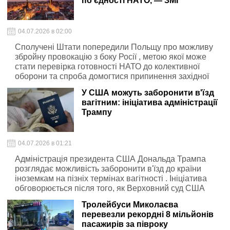
по єдності НАТО, — ЗМІ
04.07.2026 в 02:00
Сполучені Штати попередили Польщу про можливу
збройну провокацію з боку Росії , метою якої може
стати перевірка готовності НАТО до колективної
оборони та спроба домогтися припинення західної
допомоги Україні
У США можуть заборонити в'їзд
вагітним: ініціатива адміністрації
Трампу
04.07.2026 в 01:21
Адміністрація президента США Дональда Трампа
розглядає можливість заборонити в'їзд до країни
іноземкам на пізніх термінах вагітності . Ініціатива
обговорюється після того, як Верховний суд США
відмовився підтримати спробу скасувати право на
Тролейбуси Миколаєва
громадянство за народженням
перевезли рекордні 8 мільйонів
пасажирів за півроку