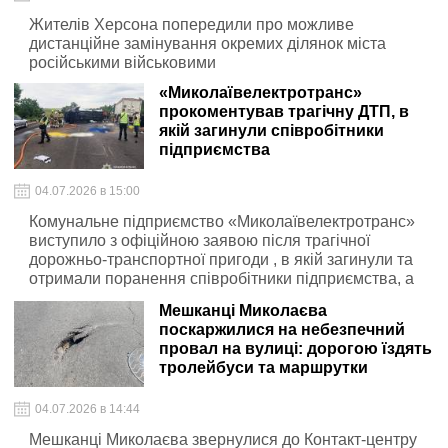
Жителів Херсона попередили про можливе
дистанційне замінування окремих ділянок міста
російськими військовими
«Миколаївелектротранс»
прокоментував трагічну ДТП, в
якій загинули співробітники
підприємства
04.07.2026 в 15:00
Комунальне підприємство «Миколаївелектротранс»
виступило з офіційною заявою після трагічної
дорожньо-транспортної пригоди , в якій загинули та
отримали поранення співробітники підприємства, а
також члени їхніх сімей
Мешканці Миколаєва
поскаржилися на небезпечний
провал на вулиці: дорогою їздять
тролейбуси та маршрутки
04.07.2026 в 14:44
Мешканці Миколаєва звернулися до Контакт-центру