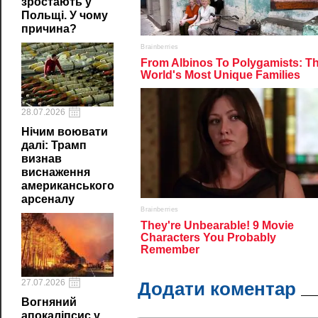
зростають у
Польщі. У чому
причина?
28.07.2026
Нічим воювати
далі: Трамп
визнав
виснаження
американського
арсеналу
27.07.2026
Додати коментар
Вогняний
апокаліпсис у