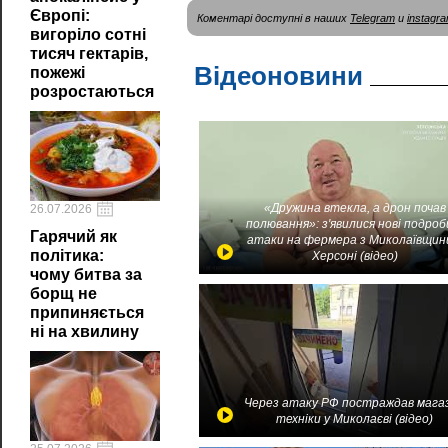
Європі:
Коментарі доступні в наших
Telegram
и
instagr
вигоріло сотні
тисяч гектарів,
Відеоновини
пожежі
розростаються
«Дружина втекла, а дрон почав
26.07.2026
полювання»: з'явилися нові подроб
Гарячий як
атаки на фермера з Миколаївщин
політика:
Херсоні (відео)
чому битва за
борщ не
припиняється
ні на хвилину
Через атаку РФ постраждав мага
техніки у Миколаєві (відео)