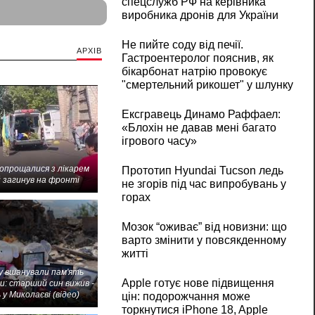
спецслужб РФ на керівника
виробника дронів для України
Не пийте соду від печії.
АРХІВ
Гастроентеролог пояснив, як
бікарбонат натрію провокує
"смертельний рикошет" у шлунку
Ексгравець Динамо Раффаел:
«Блохін не давав мені багато
ігрового часу»
попрощалися з лікарем
Прототип Hyundai Tucson ледь
 загинув на фронті
не згорів під час випробувань у
горах
Мозок “оживає” від новизни: що
варто змінити у повсякденному
житті
 вшанували пам'ять
Apple готує нове підвищення
и: старший син вижив -
 у Миколаєві (відео)
цін: подорожчання може
торкнутися iPhone 18, Apple