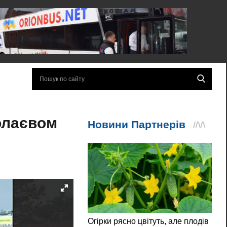
колаєвом