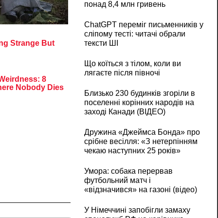
понад 8,4 млн гривень
ChatGPT переміг письменників у
сліпому тесті: читачі обрали
тексти ШІ
Що коїться з тілом, коли ви
лягаєте після півночі
Близько 230 будинків згоріли в
поселенні корінних народів на
заході Канади (ВІДЕО)
Дружина «Джеймса Бонда» про
срібне весілля: «З нетерпінням
чекаю наступних 25 років»
Умора: собака перервав
футбольний матч і
«відзначився» на газоні (відео)
У Німеччині запобігли замаху