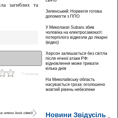
свято
ла загиблих та
Зеленський: Норвегія готова
допомогти з ППО
У Миколаєві Subaru збив
чоловіка на електросамокаті:
потерпілого відвезли до лікарні
(відео)
Херсон залишається без світла
після нічної атаки РФ:
відновлення може тривати
кілька днів
7 голосов
На Миколаївську область
насувається гроза: оголошено
жовтий рівень небезпеки
 члени їхніх сімей
Новини Звідусіль