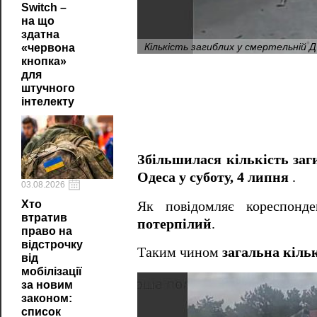
Switch –
на що
здатна
Кількість загиблих у смертельній 
«червона
кнопка»
для
штучного
інтелекту
Збільшилася кількість заг
Одеса у суботу, 4 липня
.
03.08.2026
Хто
Як повідомляє кореспонд
втратив
потерпілий
.
право на
відстрочку
Таким чином
загальна кільк
від
мобілізації
за новим
законом:
список