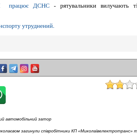
ДТП працює ДСНС
- рятувальники вилучають ті
анспорту утруднений.
ний автомобільний затор
иколаєвом загинули співробітники КП «Миколаївелектротранс» та