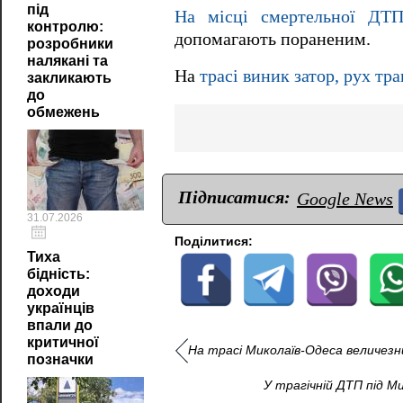
під
На місці смертельної 
контролю:
допомагають пораненим.
розробники
налякані та
На
трасі виник затор, рух тр
закликають
до
обмежень
Підписатися:
Google News
31.07.2026
Поділитися:
Тиха
бідність:
доходи
українців
впали до
критичної
На трасі Миколаїв-Одеса величез
позначки
У трагічній ДТП під М