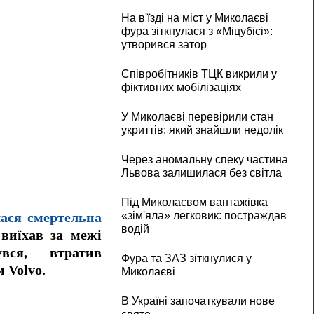
На в'їзді на міст у Миколаєві
фура зіткнулася з «Міцубісі»:
утворився затор
Співробітників ТЦК викрили у
фіктивних мобілізаціях
У Миколаєві перевірили стан
укриттів: який знайшли недолік
Через аномальну спеку частина
Львова залишилася без світла
Під Миколаєвом вантажівка
«зім'яла» легковик: постраждав
лася смертельна
водій
 виїхав за межі
увся, втратив
Фура та ЗАЗ зіткнулися у
 Volvo.
Миколаєві
В Україні започаткували нове