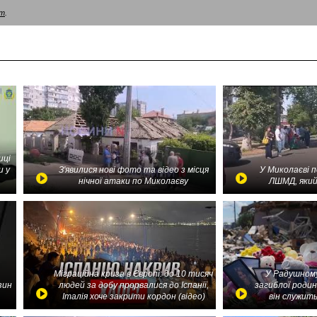
am
.
иці
и у
З'явилися нові фото та відео з місця
У Миколаєві 
нічної атаки по Миколаєву
ЛШМД, який
Міграційна криза в Європі: до 10 тисяч
У Радушному
зин
людей за добу прорвалися до Іспанії,
загиблої родин
Італія хоче закрити кордон (відео)
він служить