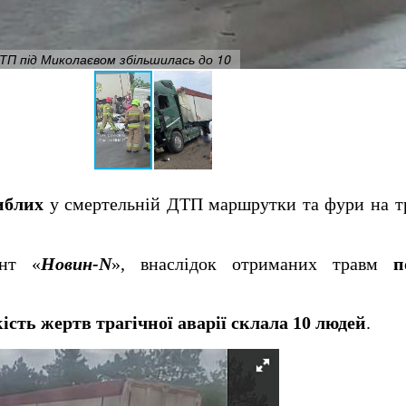
ДТП під Миколаєвом збільшилась до 10
иблих
у смертельній ДТП маршрутки та фури на т
ент «
Новин-N
», внаслідок отриманих травм
п
ість жертв трагічної аварії склала 10 людей
.