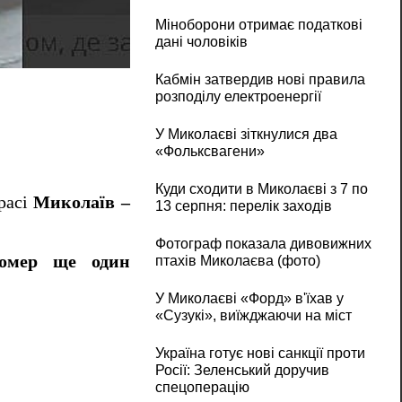
Міноборони отримає податкові
дані чоловіків
Кількість загиблих у смертельній ДТП під
Кабмін затвердив нові правила
розподілу електроенергії
У Миколаєві зіткнулися два
«Фольксвагени»
Куди сходити в Миколаєві з 7 по
расі
Миколаїв –
13 серпня: перелік заходів
Фотограф показала дивовижних
омер ще один
птахів Миколаєва (фото)
У Миколаєві «Форд» в'їхав у
«Сузукі», виїжджаючи на міст
Україна готує нові санкції проти
Росії: Зеленський доручив
спецоперацію