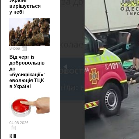
Україні
вирішується
у небі
Вчора
Від черг із
добровольців
до
«бусифікації»:
еволюція ТЦК
в Україні
04.08.2026
Кill