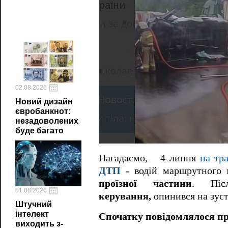
02.08.2026
Новий дизайн
євробанкнот:
незадоволених
буде багато
Нагадаємо,
4 липня
на тр
ДТП
- водій маршрутного 
проїзної частини
. Пі
01.08.2026
керування,
опинився на зуст
Штучний
інтелект
Спочатку повідомлялося про
виходить з-