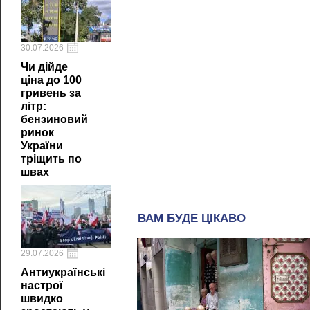
30.07.2026
Чи дійде
ціна до 100
гривень за
літр:
бензиновий
ринок
України
тріщить по
швах
29.07.2026
Антиукраїнські
настрої
швидко