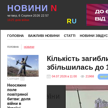
НОВИНИ
N
четвер, 6 Серпня 2026 22:57
R
U
1625 днів війни
ГОЛОВНА
ВАЖЛИВІ НОВИНИ
СТАТТІ
НОВИНИ ЗВІДУС
ГОЛОВНА
НОВИНИ
Кількість загиб
збільшилась до 
04.07.2026 в 11:00
21968
читат
Сьогодні
Неосяжне
поле
повітряної
битви: доля
війни в