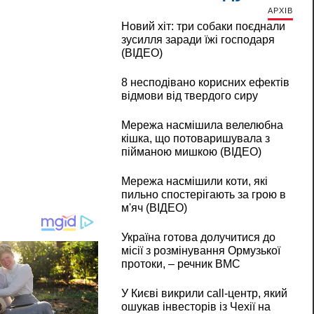
АРХІВ
Новий хіт: три собаки поєднали
зусилля заради їжі господаря
(ВІДЕО)
8 несподівано корисних ефектів
відмови від твердого сиру
Мережа насмішила велелюбна
кішка, що потоваришувала з
пійманою мишкою (ВІДЕО)
Мережа насмішили коти, які
пильно спостерігають за грою в
м'яч (ВІДЕО)
Україна готова долучитися до
місії з розмінування Ормузької
протоки, – речник ВМС
У Києві викрили call-центр, який
ошукав інвесторів із Чехії на