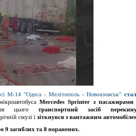
асі М-14 "Одеса - Мелітополь - Новоазовськ"
ста
мікроавтобуса
Mercedes Sprinter з пасажирами
сля цього
транспортний засіб перекин
річній смузі і
зіткнувся з вантажним автомобілем
 9 загиблих та 8 поранених.