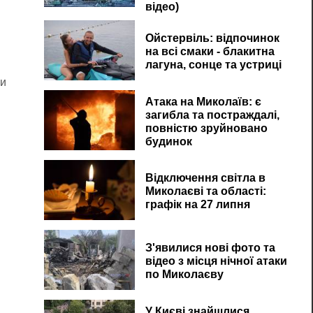
відео)
Ойстервіль: відпочинок
на всі смаки - блакитна
лагуна, сонце та устриці
ми
Атака на Миколаїв: є
загибла та постраждалі,
повністю зруйновано
будинок
Відключення світла в
Миколаєві та області:
графік на 27 липня
З'явилися нові фото та
відео з місця нічної атаки
по Миколаєву
У Києві знайшлися