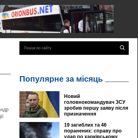
Популярне за місяць
Новий
головнокомандувач ЗСУ
зробив першу заяву після
андр
призначення
ії
19 загиблих та 46
поранених: справу про
удар по харківському