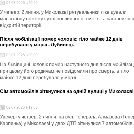
02.07.2026 в 20:20
У четвер, 2 липня, у Миколаєві рятувальники ліквідували
масштабну пожежу сухої рослинності, сміття та чагарників 
відкритій території.
Після мобілізації помер чоловік: тіло майже 12 днів
перебувало у морзі - Лубинець
02.07.2026 в 20:00
На Львівщині чоловік помер наступного дня після мобілізаці
при цьому його родичам не повідомили про смерть, а тіло
майже 12 днів перебувало у морзі
Сім автомобілів зіткнулися на одній вулиці у Миколаєві
02.07.2026 в 19:33
Увечері у четвер, 2 липня, на вул. Генерала Алмазова (Ген
Карпенка) у Миколаєві у двох ДТП зіткнулися 7 автомобілів.