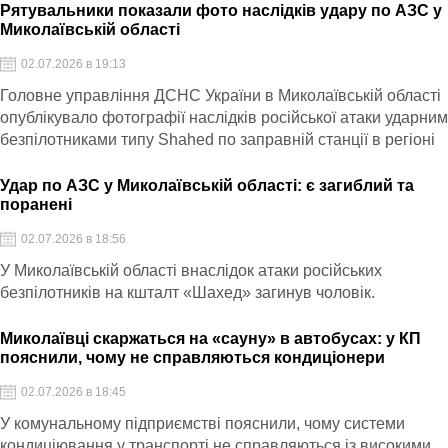
Рятувальники показали фото наслідків удару по АЗС у
Миколаївській області
02.07.2026 в 19:13
Головне управління ДСНС України в Миколаївській області
опублікувало фотографії наслідків російської атаки ударни
безпілотниками типу Shahed по заправній станції в регіоні
Удар по АЗС у Миколаївській області: є загиблий та
поранені
02.07.2026 в 18:56
У Миколаївській області внаслідок атаки російських
безпілотників на кшталт «Шахед» загинув чоловік.
Миколаївці скаржаться на «сауну» в автобусах: у КП
пояснили, чому не справляються кондиціонери
02.07.2026 в 18:45
У комунальному підприємстві пояснили, чому системи
кондиціювання у транспорті не справляються із високими