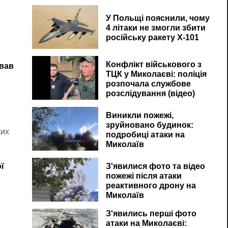
У Польщі пояснили, чому
4 літаки не змогли збити
російську ракету Х-101
Конфлікт військового з
авав
ТЦК у Миколаєві: поліція
розпочала службове
розслідування (відео)
Виникли пожежі,
зруйновано будинок:
ких
подробиці атаки на
Миколаїв
ї
З'явилися фото та відео
пожежі після атаки
реактивного дрону на
Миколаїв
З'явились перші фото
атаки на Миколаєві: