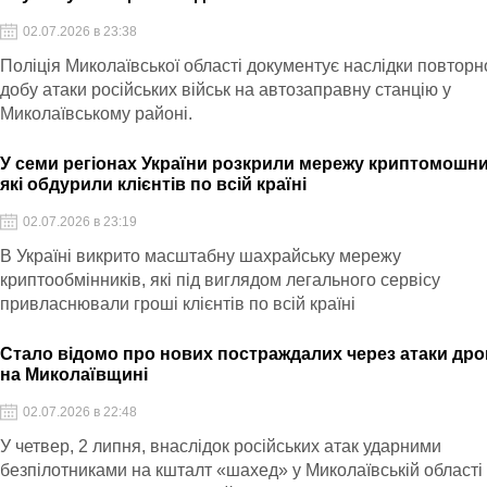
02.07.2026 в 23:38
Поліція Миколаївської області документує наслідки повторно
добу атаки російських військ на автозаправну станцію у
Миколаївському районі.
У семи регіонах України розкрили мережу криптомошни
які обдурили клієнтів по всій країні
02.07.2026 в 23:19
В Україні викрито масштабну шахрайську мережу
криптообмінників, які під виглядом легального сервісу
привласнювали гроші клієнтів по всій країні
Стало відомо про нових постраждалих через атаки дро
на Миколаївщині
02.07.2026 в 22:48
У четвер, 2 липня, внаслідок російських атак ударними
безпілотниками на кшталт «шахед» у Миколаївській області