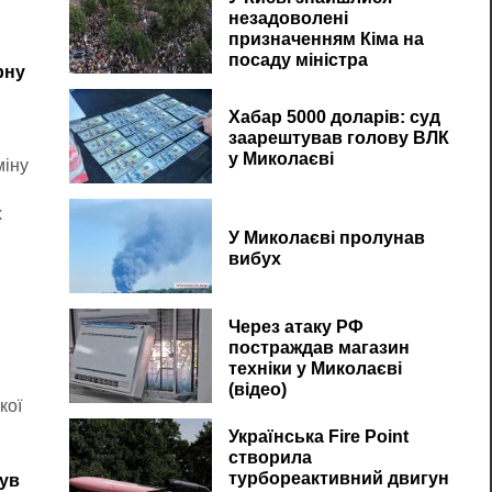
незадоволені
призначенням Кіма на
посаду міністра
рну
Хабар 5000 доларів: суд
заарештував голову ВЛК
у Миколаєві
міну
е
х
У Миколаєві пролунав
вибух
Через атаку РФ
постраждав магазин
техніки у Миколаєві
(відео)
кої
Українська Fire Point
створила
турбореактивний двигун
нув