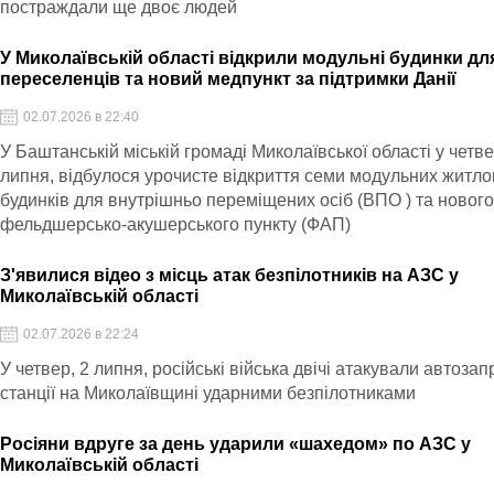
постраждали ще двоє людей
У Миколаївській області відкрили модульні будинки дл
переселенців та новий медпункт за підтримки Данії
02.07.2026 в 22:40
У Баштанській міській громаді Миколаївської області у четве
липня, відбулося урочисте відкриття семи модульних житл
будинків для внутрішньо переміщених осіб (ВПО ) та новог
фельдшерсько-акушерського пункту (ФАП)
З'явилися відео з місць атак безпілотників на АЗС у
Миколаївській області
02.07.2026 в 22:24
У четвер, 2 липня, російські війська двічі атакували автозап
станції на Миколаївщині ударними безпілотниками
Росіяни вдруге за день ударили «шахедом» по АЗС у
Миколаївській області