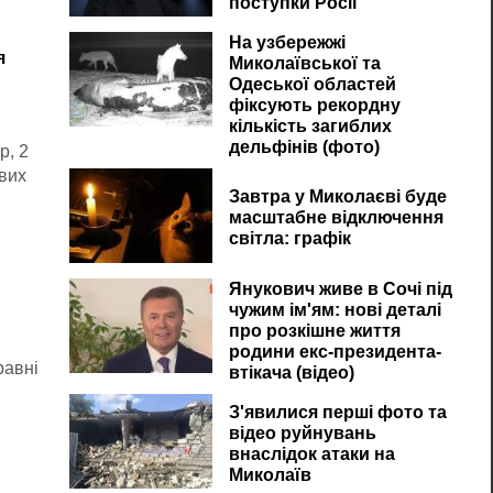
поступки Росії
На узбережжі
я
Миколаївської та
Одеської областей
фіксують рекордну
кількість загиблих
дельфінів (фото)
р, 2
ових
Завтра у Миколаєві буде
о
масштабне відключення
світла: графік
Янукович живе в Сочі під
чужим ім'ям: нові деталі
про розкішне життя
родини екс-президента-
равні
втікача (відео)
З'явилися перші фото та
відео руйнувань
внаслідок атаки на
Миколаїв