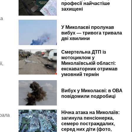
професії найчастіше
захищені
на
У Миколаєві пролунав
вибух — тривога тривала
дві хвилини
Смертельна ДТП із
мотоциклом у
Миколаївській області:
ї,
екскаваторник отримав
умовний термін
Вибух у Миколаєві: в ОВА
повідомили подробиці
Нічна атака на Миколаїв:
ерала
загинула пенсіонерка,
семеро постраждалих,
серед них діти (фото,