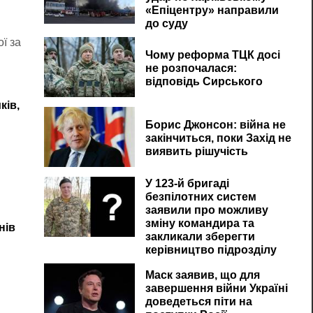
«Епіцентру» направили
до суду
ї за
Чому реформа ТЦК досі
не розпочалася:
відповідь Сирського
ків,
Борис Джонсон: війна не
закінчиться, поки Захід не
виявить рішучість
У 123-й бригаді
безпілотних систем
заявили про можливу
зміну командира та
нів
закликали зберегти
керівництво підрозділу
Маск заявив, що для
завершення війни Україні
доведеться піти на