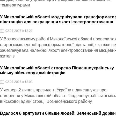
температурами
У Миколаївській області модернізували трансформато
підстанцію для покращення якості електропостачання
02.07.2026 в 18:21
У Вознесенському районі Миколаївської області провели за
старої комплектної трансформаторної підстанції, яка вже н
забезпечувала належної якості електропостачання місцеви
жителів
У Миколаївській області створено Південноукраїнську
міську військову адміністрацію
02.07.2026 в 18:02
У четвер, 2 липня, президент України підписав указ про
створення у Миколаївській області Південноукраїнської місь
військової адміністрації Вознесенського району.
Вдалося б врятувати більше людей: Зеленський дорік