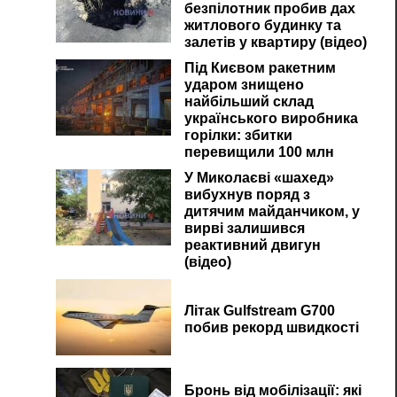
безпілотник пробив дах
житлового будинку та
залетів у квартиру (відео)
Під Києвом ракетним
ударом знищено
найбільший склад
українського виробника
горілки: збитки
о
перевищили 100 млн
У Миколаєві «шахед»
вибухнув поряд з
дитячим майданчиком, у
вирві залишився
реактивний двигун
(відео)
Літак Gulfstream G700
побив рекорд швидкості
Бронь від мобілізації: які