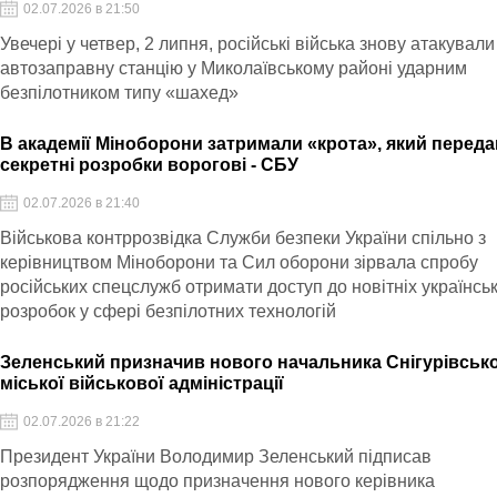
02.07.2026 в 21:50
Увечері у четвер, 2 липня, російські війська знову атакували
автозаправну станцію у Миколаївському районі ударним
безпілотником типу «шахед»
В академії Міноборони затримали «крота», який перед
секретні розробки ворогові - СБУ
02.07.2026 в 21:40
Військова контррозвідка Служби безпеки України спільно з
керівництвом Міноборони та Сил оборони зірвала спробу
російських спецслужб отримати доступ до новітніх українсь
розробок у сфері безпілотних технологій
Зеленський призначив нового начальника Снігурівсько
міської військової адміністрації
02.07.2026 в 21:22
Президент України Володимир Зеленський підписав
розпорядження щодо призначення нового керівника