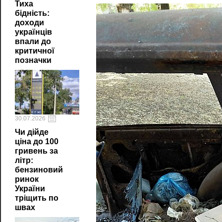
Тиха
бідність:
доходи
українців
впали до
критичної
позначки
30.07.2026
Чи дійде
ціна до 100
гривень за
літр:
бензиновий
ринок
України
тріщить по
швах