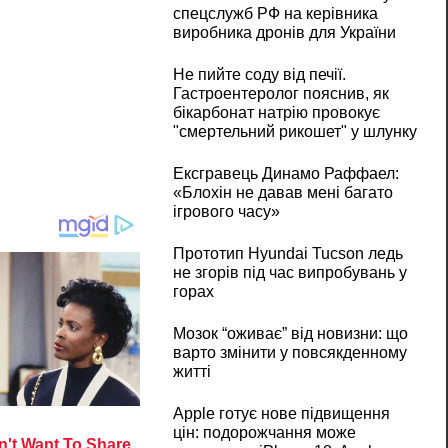
спецслужб РФ на керівника
виробника дронів для України
Не пийте соду від печії.
Гастроентеролог пояснив, як
бікарбонат натрію провокує
"смертельний рикошет" у шлунку
Ексгравець Динамо Раффаел:
«Блохін не давав мені багато
ігрового часу»
Прототип Hyundai Tucson ледь
не згорів під час випробувань у
горах
Мозок “оживає” від новизни: що
варто змінити у повсякденному
житті
Apple готує нове підвищення
цін: подорожчання може