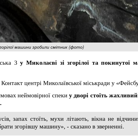
і згорілої машини зробили смітник (фото)
дська 3
у Миколаєві зі згорілої та покинутої 
у Контакт центрі Миколаївської міськради у «Фейсбу
умовах неймовірної спеки
у дворі стоїть жахливий
.
усів, запах стоїть, мухи літають, вікна не відчин
брати згорівшу машину», - сказано в зверненні.