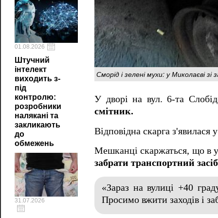
01.08.2026
Штучний
інтелект
Сморід і зелені мухи: у Миколаєві з
виходить з-
під
контролю:
У дворі на вул. 6-та Слобі
розробники
смітник.
налякані та
закликають
Відповідна скарга з'явилася 
до
обмежень
Мешканці скаржаться, що в 
забрати транспортний засіб
«Зараз на вулиці +40 град
Просимо вжити заходів і за
31.07.2026