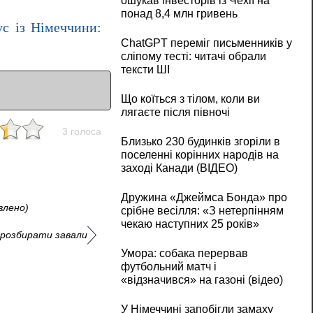
ошукав інвесторів із Чехії на
понад 8,4 млн гривень
ус із Німеччини:
ChatGPT переміг письменників у
сліпому тесті: читачі обрали
тексти ШІ
Що коїться з тілом, коли ви
лягаєте після півночі
3 голоса
Близько 230 будинків згоріли в
поселенні корінних народів на
заході Канади (ВІДЕО)
Дружина «Джеймса Бонда» про
влено)
срібне весілля: «З нетерпінням
чекаю наступних 25 років»
 розбирати завали
Умора: собака перервав
футбольний матч і
«відзначився» на газоні (відео)
У Німеччині запобігли замаху