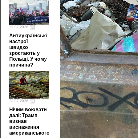
29.07.2026
Антиукраїнські
настрої
швидко
зростають у
Польщі. У чому
причина?
28.07.2026
Нічим воювати
далі: Трамп
визнав
виснаження
американського