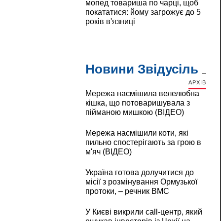
мопед товариша по чарці, щоб
покататися: йому загрожує до 5
років в'язниці
Новини Звідусіль
АРХІВ
Мережа насмішила велелюбна
кішка, що потоваришувала з
пійманою мишкою (ВІДЕО)
Мережа насмішили коти, які
пильно спостерігають за грою в
м'яч (ВІДЕО)
Україна готова долучитися до
місії з розмінування Ормузької
протоки, – речник ВМС
У Києві викрили call-центр, який