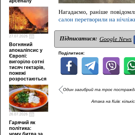
арсеналу
Нагадаємо, раніше повідом
салон перетворили на нічліж
27.07.2026
Підписатися:
Google News
Вогняний
апокаліпсис у
Поділитися:
Європі:
вигоріло сотні
тисяч гектарів,
пожежі
розростаються
Один загибрий та троє постраждал
Атака на Київ: кіль
26.07.2026
Гарячий як
політика:
чому битва за