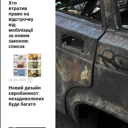
Хто
втратив
право на
відстрочку
від
мобілізації
за новим
законом:
список
02.08.2026
Новий дизайн
євробанкнот:
незадоволених
буде багато