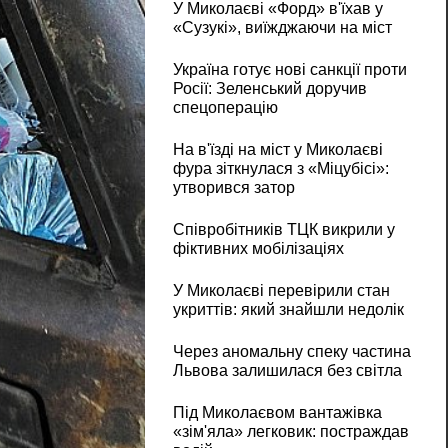
У Миколаєві «Форд» в'їхав у
«Сузукі», виїжджаючи на міст
Україна готує нові санкції проти
Росії: Зеленський доручив
спецоперацію
На в'їзді на міст у Миколаєві
фура зіткнулася з «Міцубісі»:
утворився затор
Співробітників ТЦК викрили у
фіктивних мобілізаціях
У Миколаєві перевірили стан
укриттів: який знайшли недолік
Через аномальну спеку частина
Львова залишилася без світла
Під Миколаєвом вантажівка
«зім'яла» легковик: постраждав