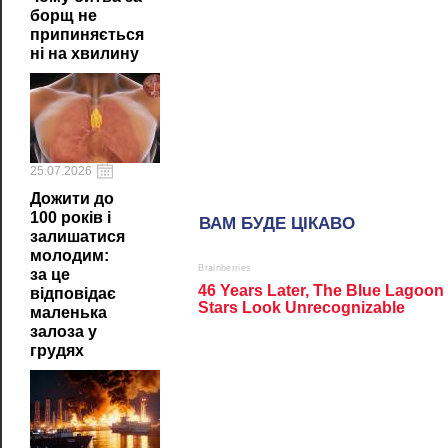
борщ не
припиняється
ні на хвилину
25.07.2026
Дожити до
100 років і
залишатися
молодим:
за це
відповідає
маленька
залоза у
грудях