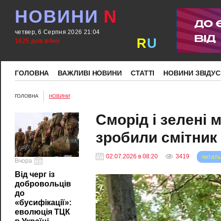
НОВИНИ
N
четвер, 6 Серпня 2026 21:04
R
U
1625 днів війни
ГОЛОВНА
ВАЖЛИВІ НОВИНИ
СТАТТІ
НОВИНИ ЗВІДУС
ГОЛОВНА
НОВИНИ
Сморід і зелені 
зробили смітник
02.07.2026 в 08:20
3419
читать
Вчора
Від черг із
добровольців
до
«бусифікації»:
еволюція ТЦК