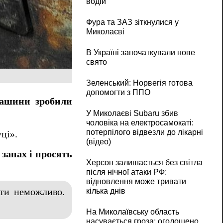
водій
Фура та ЗАЗ зіткнулися у
Миколаєві
В Україні започаткували нове
свято
Зеленський: Норвегія готова
допомогти з ППО
машини зробили
У Миколаєві Subaru збив
чоловіка на електросамокаті:
потерпілого відвезли до лікарні
ці».
(відео)
 запах і просять
Херсон залишається без світла
після нічної атаки РФ:
відновлення може тривати
ити неможливо.
кілька днів
На Миколаївську область
насувається гроза: оголошено