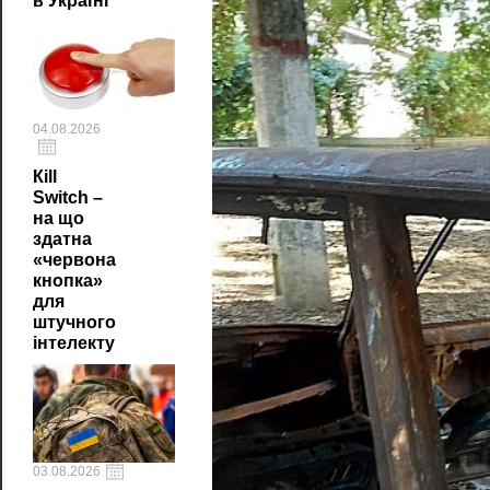
в Україні
04.08.2026
Кill
Switch –
на що
здатна
«червона
кнопка»
для
штучного
інтелекту
03.08.2026