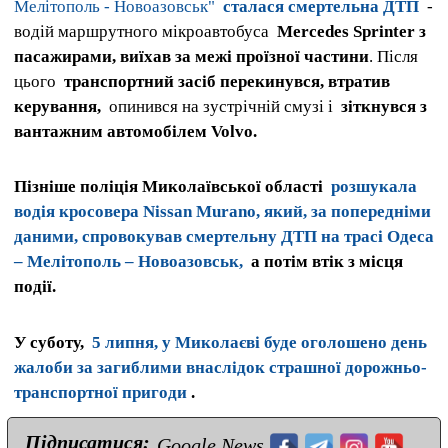
Мелітополь - Новоазовськ"
сталася смертельна ДТП
-
водій маршрутного мікроавтобуса
Mercedes Sprinter з
пасажирами, виїхав за межі проїзної частини
. Після
цього
транспортний засіб перекинувся, втратив
керування,
опинився на зустрічній смузі і
зіткнувся з
вантажним автомобілем Volvo.
Пізніше поліція Миколаївської області
розшукала
водія кросовера Nissan Murano, який, за попередніми
даними, спровокував смертельну ДТП на трасі Одеса
– Мелітополь – Новоазовськ,
а потім втік з місця
події.
У суботу,
5 липня, у Миколаєві буде оголошено день
жалоби за загиблими внаслідок страшної дорожньо-
транспортної пригоди
.
Підписатися:
Google News