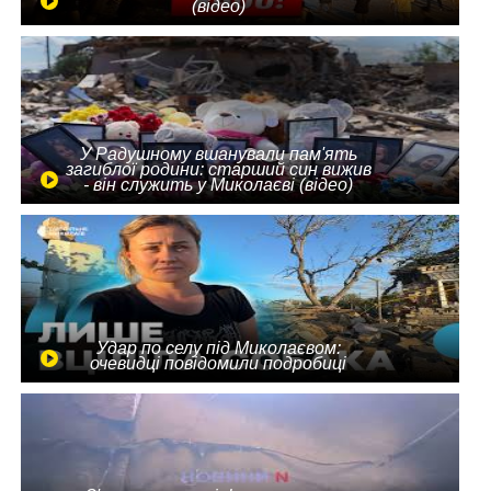
(відео)
У Радушному вшанували пам'ять
загиблої родини: старший син вижив
- він служить у Миколаєві (відео)
Удар по селу під Миколаєвом:
очевидці повідомили подробиці