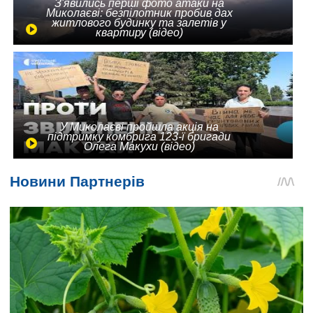
З'явились перші фото атаки на
Миколаєві: безпілотник пробив дах
житлового будинку та залетів у
квартиру (відео)
У Миколаєві пройшла акція на
підтримку комбрига 123-ї бригади
Олега Макухи (відео)