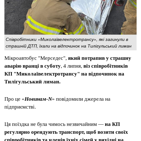
Співробітники «Миколаївелектротрансу», які загинули в
страшній ДТП, їхали на відпочинок на Тилігульський лиман
Мікроавтобус "Мерседес",
який потрапив у страшну
аварію вранці в суботу
, 4 липня,
віз співробітників
КП "Миколаївелектротрансу" на відпочинок на
Тилігульський лиман.
Про це «
Новинам-N
» повідомили джерела на
підприємстві.
Ця поїздка не була чимось незвичайним —
на КП
регулярно орендують транспорт, щоб возити своїх
співробітників та членів їхніх сімей у вихідні на