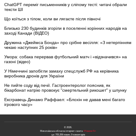
ChatGPT переміг письменників у сліпому тесті: читачі обрали
тексти ШІ
Що коїться з тілом, коли ви лягаєте після півночі
Близько 230 будинків згоріли в поселенні корінних народів на
заході Канади (ВІДЕО)
Дружина «Джеймса Бонда» про срібне весілля: «З нетерпінням
чекаю наступних 25 років»
Умора: собака перервав футбольний матч і «відзначився» на
газоні (відео)
У Німеччині запобігли замаху спецслужб РФ на керівника
виробника дронів для України
Не пийте соду від печії. Гастроентеролог пояснив, як
бікарбонат натрію провокує "смертельний рикошет" у шлунку
Ексгравець Динамо Раффаел: «Блохін не давав мені багато
ігрового часу»
© 2026.
Миколаївська обласна інтернет-газета
«Новини N»
це: 705,356 новин, 0 коментарів