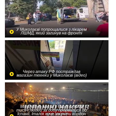
У Миколаєві попрощалися з лікарем
ЛШМД, який загинув на фронті
Через атаку РФ постраждав
магазин техніки у Миколаєві (відео)
Міграційна криза в Європі: до 10
тисяч людей за добу прорвалися до
Іспанії, Італія хоче закрити кордон