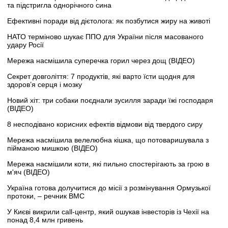
та підстригла однорічного сина
Ефективні поради від дієтолога: як позбутися жиру на животі
НАТО терміново шукає ППО для України після масованого
удару Росії
Мережа насмішила суперечка горил через дощ (ВІДЕО)
Секрет довголіття: 7 продуктів, які варто їсти щодня для
здоров’я серця і мозку
Новий хіт: три собаки поєднали зусилля заради їжі господаря
(ВІДЕО)
8 несподівано корисних ефектів відмови від твердого сиру
Мережа насмішила велелюбна кішка, що потоваришувала з
пійманою мишкою (ВІДЕО)
Мережа насмішили коти, які пильно спостерігають за грою в
м'яч (ВІДЕО)
Україна готова долучитися до місії з розмінування Ормузької
протоки, – речник ВМС
У Києві викрили call-центр, який ошукав інвесторів із Чехії на
понад 8,4 млн гривень