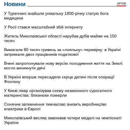
Новини
АРХІВ
У Туреччині знайшли унікальну 1800-річну статую бога
медицини
У Росії стався масштабний збій інтернету
Житель Миколаївської області нарубав дубів майже на 150
тисяч
Вимагали 80 тисяч гривень за «лояльну» перевірку: в Україні
затримали двох працівників податкової
Вчені запропонували нову версію походження життя на Землі:
могло виникнути двічі
В Україні вперше пересадили серце дитині після операції
Фонтену
У Києві лікар організував схему незаконного сурогатного
материнства: близнюки померли
Сонячне затемнення тимчасово знизить виробництво
електрики в Європі
Миколаївський весляр завоював чотири медалі на чемпіонаті
України