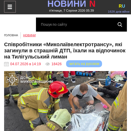
НОВИНИ
N
R
U
п'ятниця, 7 Серпня 2026 05:39
1626 днів війни
ГОЛОВНА
НОВИНИ
Співробітники «Миколаївелектротрансу», які
загинули в страшній ДТП, їхали на відпочинок
на Тилігульський лиман
читать на русском
04.07.2026 в 14:19
18426