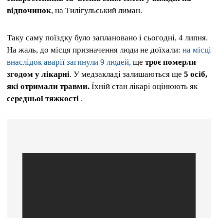
відпочинок
, на Тилігульський лиман.
Таку саму поїздку було заплановано і сьогодні, 4 липня.
На жаль, до місця призначення люди не доїхали:
на місці
внаслідок аварії загинули 9 людей,
ще
троє померли
згодом у лікарні
. У медзакладі залишаються ще
5 осіб,
які отримали травми.
Їхній стан лікарі оцінюють як
середньої тяжкості
.