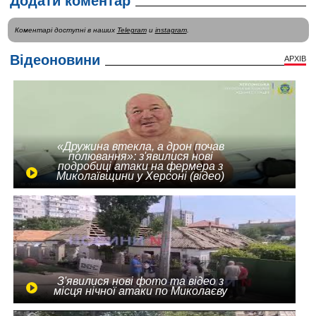
Додати коментар
Коментарі доступні в наших
Telegram
и
instagram
.
Відеоновини
АРХІВ
«Дружина втекла, а дрон почав
полювання»: з'явилися нові
подробиці атаки на фермера з
Миколаївщини у Херсоні (відео)
З'явилися нові фото та відео з
місця нічної атаки по Миколаєву