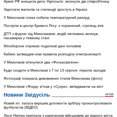
Армія РФ знищила депо Укрпошти: загинули дві співробітниці
Зарплати вчителів та стипендії зростуть в Україні
У Миколаєві спека побила температурний рекорд
Постріли в центрі Кривого Рогу: є поранений, стрілець втік
ДТП з фурою під Миколаєвом: водій легковика загинув,
пасажирка у тяжкому стані
Міноборони отримає податкові дані чоловіків
Кабмін затвердив нові правила розподілу електроенергії
У Миколаєві зіткнулися два «Фольксвагени»
Куди сходити в Миколаєві з 7 по 13 серпня: перелік заходів
Фотограф показала дивовижних птахів Миколаєва (фото)
У Миколаєві «Форд» в'їхав у «Сузукі», виїжджаючи на міст
Новини Звідусіль
АРХІВ
Новий хіт: папуга вирішив допомогти арбітру проконтролювати
футболістів (ВІДЕО)
Леся Нікітюк приїхала з нареченим-військовим до рідного міста