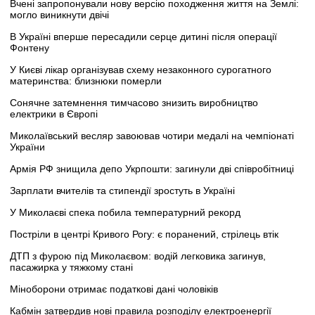
Вчені запропонували нову версію походження життя на Землі:
могло виникнути двічі
В Україні вперше пересадили серце дитині після операції
Фонтену
У Києві лікар організував схему незаконного сурогатного
материнства: близнюки померли
Сонячне затемнення тимчасово знизить виробництво
електрики в Європі
Миколаївський весляр завоював чотири медалі на чемпіонаті
України
Армія РФ знищила депо Укрпошти: загинули дві співробітниці
Зарплати вчителів та стипендії зростуть в Україні
У Миколаєві спека побила температурний рекорд
Постріли в центрі Кривого Рогу: є поранений, стрілець втік
ДТП з фурою під Миколаєвом: водій легковика загинув,
пасажирка у тяжкому стані
Міноборони отримає податкові дані чоловіків
Кабмін затвердив нові правила розподілу електроенергії