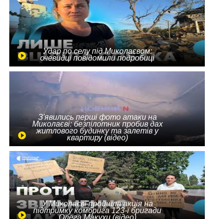
Удар по селу під Миколаєвом:
очевидці повідомили подробиці
З'явились перші фото атаки на
Миколаєві: безпілотник пробив дах
житлового будинку та залетів у
квартиру (відео)
У Миколаєві пройшла акція на
підтримку комбрига 123-ї бригади
Олега Макухи (відео)