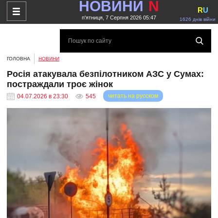
НОВИНИ
N
R
U
п'ятниця, 7 Серпня 2026 05:47
1626 днів війни
ГОЛОВНА
НОВИНИ
Росія атакувала безпілотником АЗС у Сумах:
постраждали троє жінок
читать на русском
04.07.2026 в 23:30
545