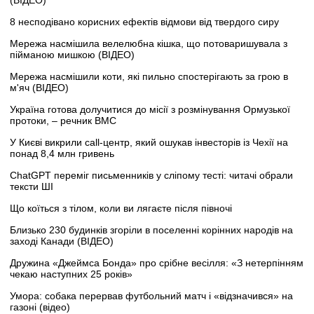
(ВІДЕО)
8 несподівано корисних ефектів відмови від твердого сиру
Мережа насмішила велелюбна кішка, що потоваришувала з
пійманою мишкою (ВІДЕО)
Мережа насмішили коти, які пильно спостерігають за грою в
м'яч (ВІДЕО)
Україна готова долучитися до місії з розмінування Ормузької
протоки, – речник ВМС
У Києві викрили call-центр, який ошукав інвесторів із Чехії на
понад 8,4 млн гривень
ChatGPT переміг письменників у сліпому тесті: читачі обрали
тексти ШІ
Що коїться з тілом, коли ви лягаєте після півночі
Близько 230 будинків згоріли в поселенні корінних народів на
заході Канади (ВІДЕО)
Дружина «Джеймса Бонда» про срібне весілля: «З нетерпінням
чекаю наступних 25 років»
Умора: собака перервав футбольний матч і «відзначився» на
газоні (відео)