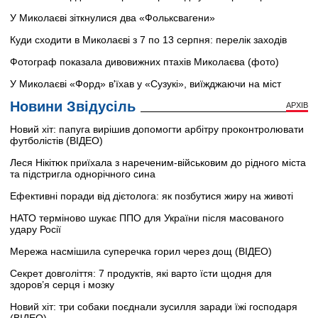
У Миколаєві зіткнулися два «Фольксвагени»
Куди сходити в Миколаєві з 7 по 13 серпня: перелік заходів
Фотограф показала дивовижних птахів Миколаєва (фото)
У Миколаєві «Форд» в'їхав у «Сузукі», виїжджаючи на міст
Новини Звідусіль
АРХІВ
Новий хіт: папуга вирішив допомогти арбітру проконтролювати
футболістів (ВІДЕО)
Леся Нікітюк приїхала з нареченим-військовим до рідного міста
та підстригла однорічного сина
Ефективні поради від дієтолога: як позбутися жиру на животі
НАТО терміново шукає ППО для України після масованого
удару Росії
Мережа насмішила суперечка горил через дощ (ВІДЕО)
Секрет довголіття: 7 продуктів, які варто їсти щодня для
здоров’я серця і мозку
Новий хіт: три собаки поєднали зусилля заради їжі господаря