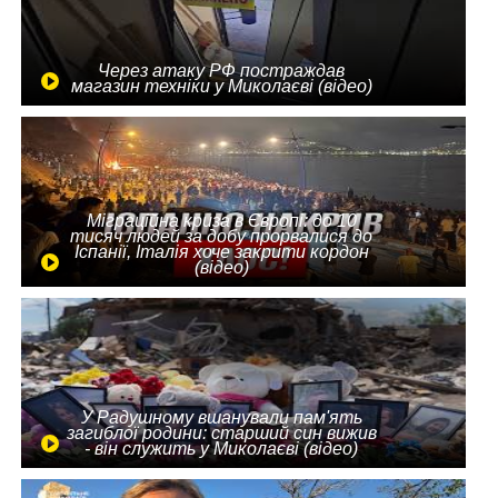
Через атаку РФ постраждав
магазин техніки у Миколаєві (відео)
Міграційна криза в Європі: до 10
тисяч людей за добу прорвалися до
Іспанії, Італія хоче закрити кордон
(відео)
У Радушному вшанували пам'ять
загиблої родини: старший син вижив
- він служить у Миколаєві (відео)