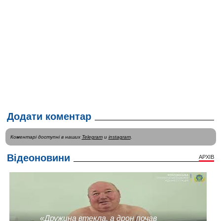
Додати коментар
Коментарі доступні в наших
Telegram
и
instagram
.
Відеоновини
АРХІВ
«Дружина втекла, а дрон почав