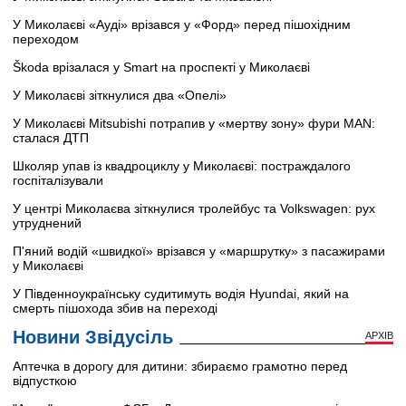
У Миколаєві «Ауді» врізався у «Форд» перед пішохідним
переходом
Škoda врізалася у Smart на проспекті у Миколаєві
У Миколаєві зіткнулися два «Опелі»
У Миколаєві Mitsubishi потрапив у «мертву зону» фури MAN:
сталася ДТП
Школяр упав із квадроциклу у Миколаєві: постраждалого
госпіталізували
У центрі Миколаєва зіткнулися тролейбус та Volkswagen: рух
утруднений
П'яний водій «швидкої» врізався у «маршрутку» з пасажирами
у Миколаєві
У Південноукраїнську судитимуть водія Hyundai, який на
смерть пішохода збив на переході
Новини Звідусіль
АРХІВ
Аптечка в дорогу для дитини: збираємо грамотно перед
відпусткою