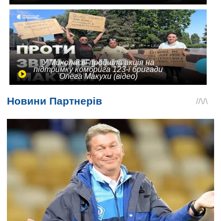
У Миколаєві пройшла акція на
підтримку комбрига 123-ї бригади
Олега Макухи (відео)