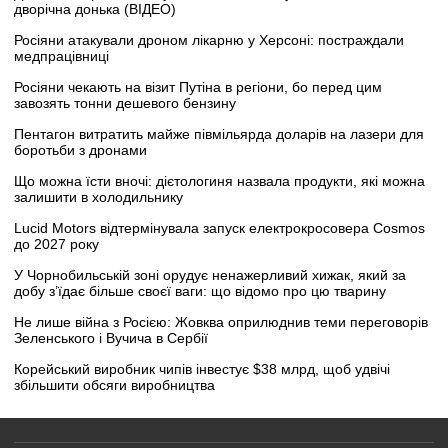
дворічна донька (ВІДЕО)
Росіяни атакували дроном лікарню у Херсоні: постраждали
медпрацівниці
Росіяни чекають на візит Путіна в регіони, бо перед цим
завозять тонни дешевого бензину
Пентагон витратить майже півмільярда доларів на лазери для
боротьби з дронами
Що можна їсти вночі: дієтологиня назвала продукти, які можна
залишити в холодильнику
Lucid Motors відтермінувала запуск електрокросовера Cosmos
до 2027 року
У Чорнобильській зоні орудує ненажерливий хижак, який за
добу з’їдає більше своєї ваги: що відомо про цю тварину
Не лише війна з Росією: Жовква оприлюднив теми переговорів
Зеленського і Вучича в Сербії
Корейський виробник чипів інвестує $38 млрд, щоб удвічі
збільшити обсяги виробництва