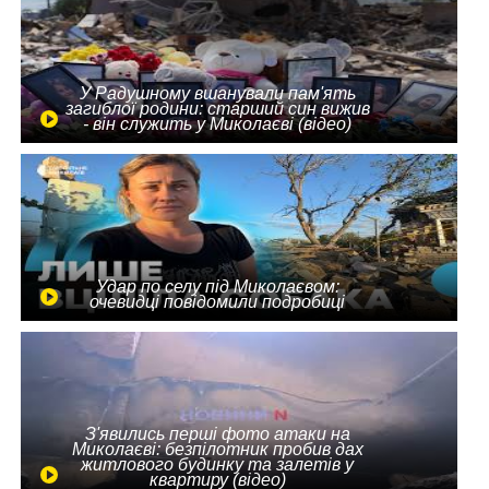
У Радушному вшанували пам'ять
загиблої родини: старший син вижив
- він служить у Миколаєві (відео)
Удар по селу під Миколаєвом:
очевидці повідомили подробиці
З'явились перші фото атаки на
Миколаєві: безпілотник пробив дах
житлового будинку та залетів у
квартиру (відео)