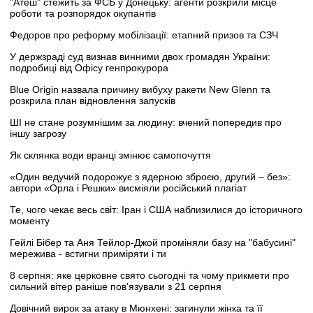
"Атеш" стежить за ФСБ у Донецьку: агенти розкрили місце
роботи та розпорядок окупантів
Федоров про реформу мобілізації: етапний призов та СЗЧ
У держзраді суд визнав винними двох громадян України:
подробиці від Офісу генпрокурора
Blue Origin назвала причину вибуху ракети New Glenn та
розкрила план відновлення запусків
ШІ не стане розумнішим за людину: вчений попередив про
іншу загрозу
Як склянка води вранці змінює самопочуття
«Один ведучий подорожує з ядерною зброєю, другий – без»:
автори «Орла і Решки» висміяли російський плагіат
Те, чого чекає весь світ: Іран і США наблизилися до історичного
моменту
Гейлі Бібер та Аня Тейлор-Джой проміняли базу на "бабусині"
мережива - встигни приміряти і ти
8 серпня: яке церковне свято сьогодні та чому прикмети про
сильний вітер раніше пов’язували з 21 серпня
Довічний вирок за атаку в Мюнхені: загинули жінка та її