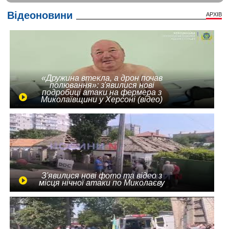
Відеоновини
АРХІВ
«Дружина втекла, а дрон почав
полювання»: з'явилися нові
подробиці атаки на фермера з
Миколаївщини у Херсоні (відео)
З'явилися нові фото та відео з
місця нічної атаки по Миколаєву