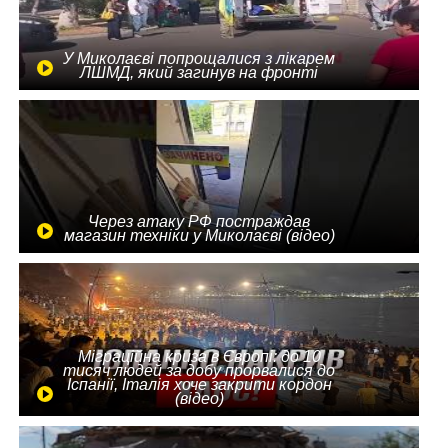
У Миколаєві попрощалися з лікарем
ЛШМД, який загинув на фронті
Через атаку РФ постраждав
магазин техніки у Миколаєві (відео)
Міграційна криза в Європі: до 10
тисяч людей за добу прорвалися до
Іспанії, Італія хоче закрити кордон
(відео)