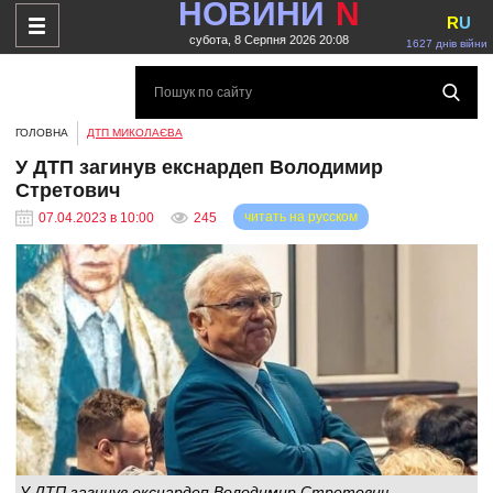
НОВИНИ
N
R
U
субота, 8 Серпня 2026 20:08
1627 днів війни
ГОЛОВНА
ДТП МИКОЛАЄВА
У ДТП загинув екснардеп Володимир
Стретович
читать на русском
07.04.2023 в 10:00
245
У ДТП загинув екснардеп Володимир Стретович