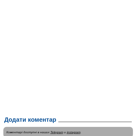
Додати коментар
Коментарі доступні в наших
Telegram
и
instagram
.