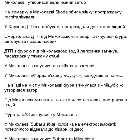
Миколаєві: утворився величезний затор
На ярмарку в Миколаєві Skoda збила жінку: постраждалу
госпіталізували
У Харкові ДТП з автобусом: постраждали дев'ятеро людей
Смертельна ДТП під Миколаєвом: в аварії зіткнулися фура,
автобус та позашляховик
ДТП з фурою під Миколаєвом: водій легковика загинув,
пасажирка у тяжкому стані
У Миколаєві зіткнулися два «Фольксвагени»
У Миколаєві «Форд» в'їхав у «Сузукі», виїжджаючи на міст
На в'їзді на міст у Миколаєві фура зіткнулася з «Міцубісі»:
утворився затор
Під Миколаєвом вантажівка «зім'яла» легковик: постраждав
водій
Фура та ЗАЗ зіткнулися у Миколаєві
У Миколаєві Subaru збив чоловіка на електросамокаті:
потерпілого відвезли до лікарні (відео)
У Миколаєві зіткнулися Subaru та Mitsubishi