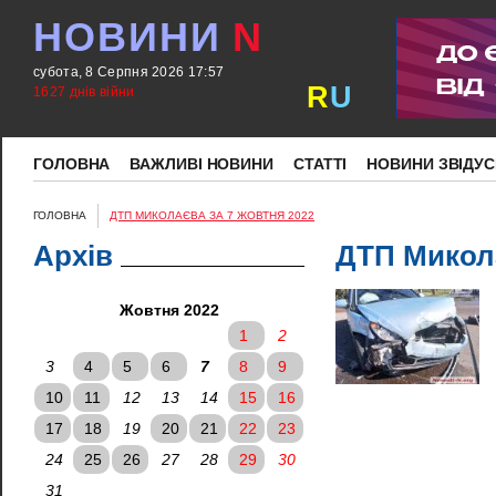
НОВИНИ
N
субота, 8 Серпня 2026 17:57
R
U
1627 днів війни
ГОЛОВНА
ВАЖЛИВІ НОВИНИ
СТАТТІ
НОВИНИ ЗВІДУС
ГОЛОВНА
ДТП МИКОЛАЄВА ЗА 7 ЖОВТНЯ 2022
Архів
ДТП Микола
Жовтня 2022
1
2
3
4
5
6
7
8
9
10
11
12
13
14
15
16
17
18
19
20
21
22
23
24
25
26
27
28
29
30
31