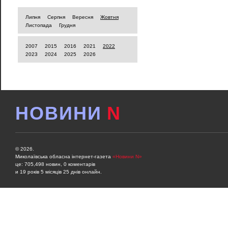
Липня
Серпня
Вересня
Жовтня
Листопада
Грудня
2007
2015
2016
2021
2022
2023
2024
2025
2026
НОВИНИ
N
© 2026.
Миколаївська обласна інтернет-газета
«Новини N»
це: 705,498 новин, 0 коментарів
и 19 років 5 місяців 25 днів онлайн.