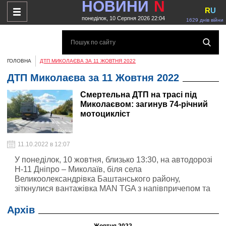
НОВИНИ
N
R
U
понеділок, 10 Серпня 2026 22:04
1629 днів війни
ГОЛОВНА
ДТП МИКОЛАЄВА ЗА 11 ЖОВТНЯ 2022
ДТП Миколаєва за 11 Жовтня 2022
Смертельна ДТП на трасі під
Миколаєвом: загинув 74-річний
мотоцикліст
11.10.2022 в 12:07
У понеділок, 10 жовтня, близько 13:30, на автодорозі
Н-11 Дніпро – Миколаїв, біля села
Великоолександрівка Баштанського району,
зіткнулися вантажівка MAN TGA з напівпричепом та
мотоцикл Forte
Архів