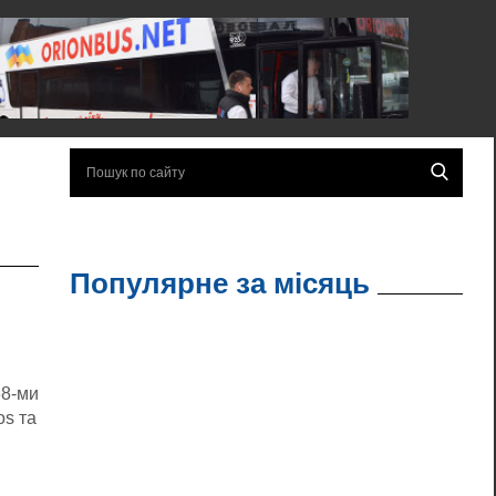
Популярне за місяць
68-ми
os та