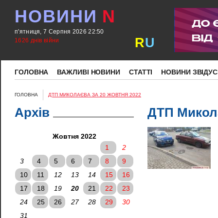
НОВИНИ
N
п'ятниця, 7 Серпня 2026 22:50
R
U
1626 днів війни
ГОЛОВНА
ВАЖЛИВІ НОВИНИ
СТАТТІ
НОВИНИ ЗВІДУС
ГОЛОВНА
ДТП МИКОЛАЄВА ЗА 20 ЖОВТНЯ 2022
Архів
ДТП Микола
Жовтня 2022
1
2
3
4
5
6
7
8
9
10
11
12
13
14
15
16
17
18
19
20
21
22
23
24
25
26
27
28
29
30
31