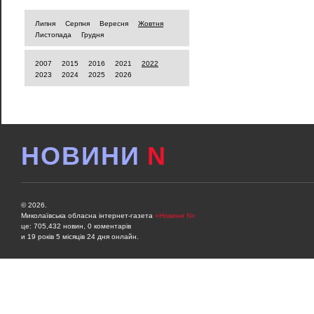
Липня
Серпня
Вересня
Жовтня
Листопада
Грудня
2007
2015
2016
2021
2022
2023
2024
2025
2026
НОВИНИ
N
© 2026.
Миколаївська обласна інтернет-газета
«Новини N»
це: 705,432 новин, 0 коментарів
и 19 років 5 місяців 24 дня онлайн.