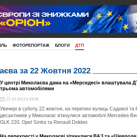
ІЛЬ
ФОТОРЕПОРТАЖ
БЛОГИ
ДТП
єва за 22 Жовтня 2022
У центрі Миколаєва дама на «Мерседесі» влаштувала ДТ
трьома автомобілями
22.10.2022 в 19:08
Увечері в суботу, 22 жовтня, на перетині вулиць Садової та 
десантників у Миколаєві зіткнулися автомобілі Mercedes-Be
GLK 220, Opel Sintra та Renault Dokker.
На перехресті у Миколаєві зіткнулися ВАЗ та «Шевроле