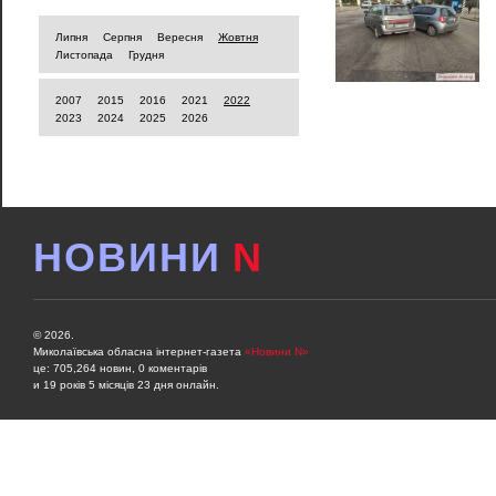
Липня
Серпня
Вересня
Жовтня
Листопада
Грудня
2007
2015
2016
2021
2022
2023
2024
2025
2026
НОВИНИ
N
© 2026.
Миколаївська обласна інтернет-газета
«Новини N»
це: 705,264 новин, 0 коментарів
и 19 років 5 місяців 23 дня онлайн.