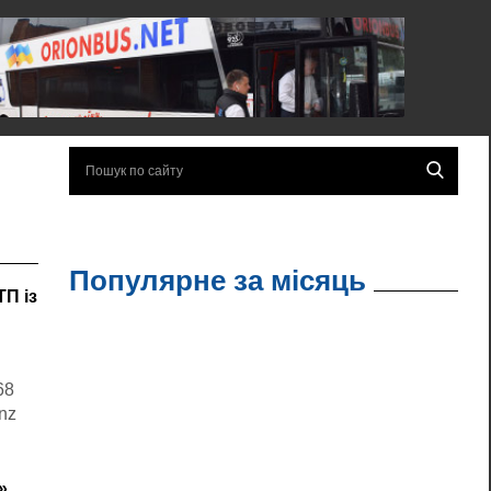
Популярне за місяць
П із
68
nz
»