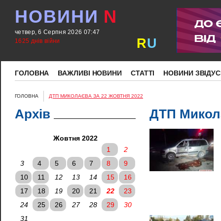
НОВИНИ
N
четвер, 6 Серпня 2026 07:47
R
U
1625 днів війни
ГОЛОВНА
ВАЖЛИВІ НОВИНИ
СТАТТІ
НОВИНИ ЗВІДУС
ГОЛОВНА
ДТП МИКОЛАЄВА ЗА 22 ЖОВТНЯ 2022
Архів
ДТП Микола
Жовтня 2022
1
2
3
4
5
6
7
8
9
10
11
12
13
14
15
16
17
18
19
20
21
22
23
24
25
26
27
28
29
30
31